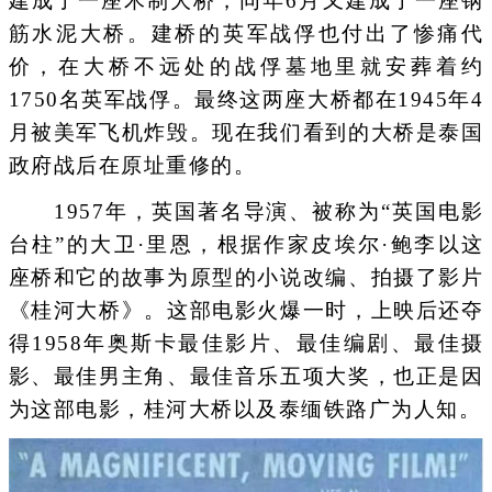
建成了一座木制大桥，同年6月又建成了一座钢
筋水泥大桥。建桥的英军战俘也付出了惨痛代
价，在大桥不远处的战俘墓地里就安葬着约
1750名英军战俘。最终这两座大桥都在1945年4
月被美军飞机炸毁。现在我们看到的大桥是泰国
政府战后在原址重修的。
1957年，英国著名导演、被称为“英国电影
台柱”的大卫·里恩，根据作家皮埃尔·鲍李以这
座桥和它的故事为原型的小说改编、拍摄了影片
《桂河大桥》。这部电影火爆一时，上映后还夺
得1958年奥斯卡最佳影片、最佳编剧、最佳摄
影、最佳男主角、最佳音乐五项大奖，也正是因
为这部电影，桂河大桥以及泰缅铁路广为人知。