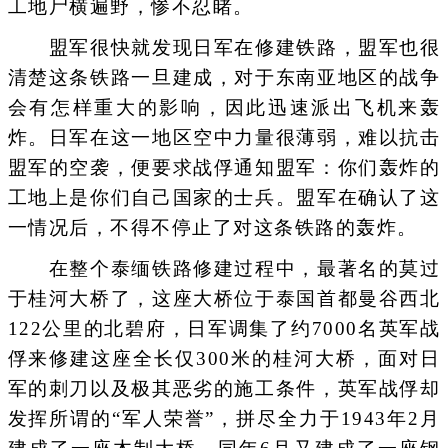
工地尸横遍野，惨不忍睹。
盟军很快就发现日军在修建铁路，盟军也很
清楚这条铁路一旦建成，对于东南亚地区的战争
会有怎样重大的影响，因此迅速派出飞机来轰
炸。日军在这一地区空中力量很薄弱，难以抗击
盟军的空袭，便要求战俘通知盟军：你们轰炸的
工地上是你们自己国家的士兵。盟军在确认了这
一情况后，不得不停止了对这条铁路的轰炸。
在整个泰缅铁路修建过程中，最著名的莫过
于桂河大桥了，这座大桥位于泰国首都曼谷西北
122公里的北碧府，日军调集了约7000名英军战
俘来修建这座全长仅300米的桂河大桥，面对日
军的刺刀以及极其恶劣的施工条件，英军战俘却
发挥所谓的“军人荣誉”，拼尽全力于1943年2月