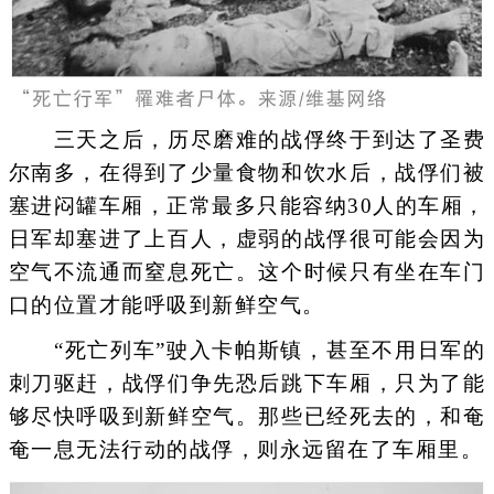
三天之后，历尽磨难的战俘终于到达了圣费
尔南多，在得到了少量食物和饮水后，战俘们被
塞进闷罐车厢，正常最多只能容纳30人的车厢，
日军却塞进了上百人，虚弱的战俘很可能会因为
空气不流通而窒息死亡。这个时候只有坐在车门
口的位置才能呼吸到新鲜空气。
“死亡列车”驶入卡帕斯镇，甚至不用日军的
刺刀驱赶，战俘们争先恐后跳下车厢，只为了能
够尽快呼吸到新鲜空气。那些已经死去的，和奄
奄一息无法行动的战俘，则永远留在了车厢里。