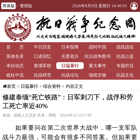
简体版
/
繁體版
2026年8月9日 星期日 14:40:03
首 页
中日历史
日本投降
战时中国
战线战役
英雄名录
口述回忆
关爱老兵
抗日战争图书
抗战公益
日寇暴行
本站动态
黄埔军校
重大事件
馆
专题栏目
砥柱中流
抗战研究
抗战论坛
场馆文物
抗战文化
>
日寇暴行
>
综合资料
> 内容正文
首页
修建泰缅“死亡铁路”：日军刺刀下，战俘和劳
工死亡率近40%
来源：国家人文历史 作者：周明 2024-09-12 14:17:49
如果要问在第二次世界大战中，哪一支军队
战斗力最强，可能会有很多不同答案。但如果要