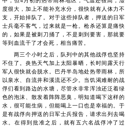
中，但4月初的热带雨林地区，气温还很高，湿
度很大，加上不能补充水分，很快就有人体力不
支，开始掉队了。对于这些掉队者，押送的日军
士兵毫不客气，过来就是一枪。枪杀还算是痛快
的，如果是被刺刀捅了，不是刺到要害，那就要
等到血流干了才会死，相当痛苦。
两三个小时之后，队列中的其他战俘也坚持
不住了。炎热天气加上太阳暴晒，长时间露天行
军人很快就会脱水。巴丹半岛地处热带雨林，所
以泉水、自流井和溪流还不少。当饥渴难耐的战
俘们看到路边的水塘，尽管水非常浑浊还泛着绿
色的泡沫、散发着阵阵恶臭，明知道喝下这样的
水，很可能生病，但能喝上一口也是幸福的。于
是有战俘向押送的日军士兵报告，请求出列去喝
水。在得到批准之后，就有五六名战俘冲了过