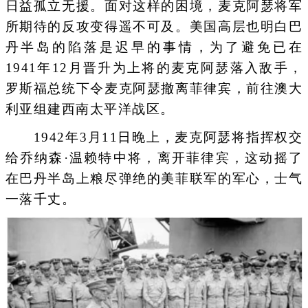
日益孤立无援。面对这样的困境，麦克阿瑟将军
所期待的反攻变得遥不可及。美国高层也明白巴
丹半岛的陷落是迟早的事情，为了避免已在
1941年12月晋升为上将的麦克阿瑟落入敌手，
罗斯福总统下令麦克阿瑟撤离菲律宾，前往澳大
利亚组建西南太平洋战区。
1942年3月11日晚上，麦克阿瑟将指挥权交
给乔纳森·温赖特中将，离开菲律宾，这动摇了
在巴丹半岛上粮尽弹绝的美菲联军的军心，士气
一落千丈。