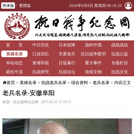
简体版
/
繁體版
2026年8月6日 星期四 08:18:25
首 页
中日历史
日本投降
战时中国
战线战役
英雄名录
口述回忆
关爱老兵
抗日战争图书
抗战公益
本站动态
黄埔军校
日寇暴行
重大事件
馆
专题栏目
砥柱中流
抗战研究
抗战论坛
场馆文物
抗战文化
>
英雄名录
>
抗战老兵名录
>
综合资料
>
老兵名录
> 内容正文
首页
老兵名录-安徽阜阳
来源：抗日战争纪念网 2017-05-31 17:10:15