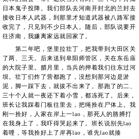
日本鬼子投降。我们部队去河南开封北的兰封去
接收日本人武器，到那里才知道武器被八路军接
收完了，只见到不少日本人。随后，部队说要开
往济南，我嫌离家远就回家了。
第二年吧，堡里拉壮丁，把我带到大田区关
了两、三天。后来送到阜阳师管区，关在东岳庙
的大院子里。腊月里，当兵的押着我们往东过河
坝。壮丁们炸了营都跑了，没想到那河边是淤
泥，脚一踩下去，就拔不出来了。那跑了的二、
三十个人就一夜还下着小雪，都冻死了。后来，
班长让我踩着门板往里去，把绳拴在尸体上。我
刚一拴好，人家在岸上一lao，那死人的胳膊打
在我身上了，我吓得哭起来了。班长说别先lao
着哩，等我拴好上了岸再lao，谁先lao就揍