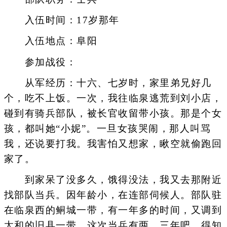
入伍时间：17岁那年
入伍地点：阜阳
参加战役：
从军经历：十六、七岁时，家里弟兄好几
个，吃不上饭。一次，我往临泉逃荒到刘小店，
碰到有骑兵部队，被长官收留带小孩。那是个女
孩，都叫她“小妮”。一旦女孩哭闹，那人叫骂
我，还说要打我。我害怕又想家，瞅空就偷跑回
家了。
到家呆了没多久，饿得没法，我又去那附近
找部队当兵。因年龄小，在连部伺候人。部队驻
在临泉西的鲖城一带，有一年多的时间，又调到
太和的旧县一带。这次当兵有两、三年吧，得知