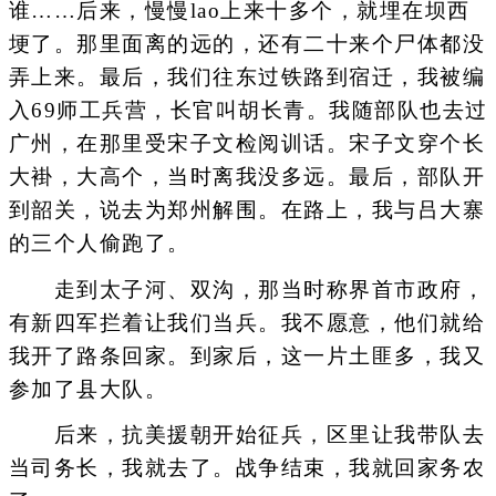
谁……后来，慢慢lao上来十多个，就埋在坝西
埂了。那里面离的远的，还有二十来个尸体都没
弄上来。最后，我们往东过铁路到宿迁，我被编
入69师工兵营，长官叫胡长青。我随部队也去过
广州，在那里受宋子文检阅训话。宋子文穿个长
大褂，大高个，当时离我没多远。最后，部队开
到韶关，说去为郑州解围。在路上，我与吕大寨
的三个人偷跑了。
走到太子河、双沟，那当时称界首市政府，
有新四军拦着让我们当兵。我不愿意，他们就给
我开了路条回家。到家后，这一片土匪多，我又
参加了县大队。
后来，抗美援朝开始征兵，区里让我带队去
当司务长，我就去了。战争结束，我就回家务农