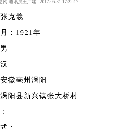
讯员王广建 2017-05-31 17:22:17
张克羲
：1921年
男
汉
徽亳州涡阳
阳县新兴镇张大桥村
：
式：