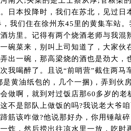
河南人;买菜的是上士蔡从厚;管粮柴
鲜。日本投降时，我们在苏北，见过日
年春，我们住在徐州东45里的黄集车站
个酒坊里。记得有两个烧酒老师与我混
出一碗菜来，别叫上司知道了，大家伙
是弄出一碗，那高梁烧的酒也是劲大，
次我喝醉了。且说“前哨营”截住两马
都是黄油纸包的，几个一捆)，弄到伙
会做啊，就到对过饭店那60多岁的老
这不是部队上做饭的吗?我说老大爷
蹄筋该咋做?他说那好办，你用锤敲
锅一炸，然后捞出往凉水里一放，吃时