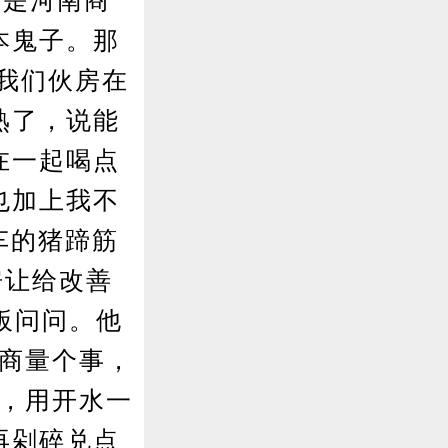
的是河南商
本鬼子。那
。我们伙房在
熟了，说能
在一起喝点
也加上我不
车的猪蹄筋
房让给改善
板问问。他
咱商量个事，
碎，用开水一
再剁碎兑点