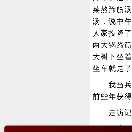
菜熬蹄筋
汤，说中
人家投降
两大锅蹄
大树下坐
坐车就走
我当兵十
前些年获得
走访记录
走访时间：2