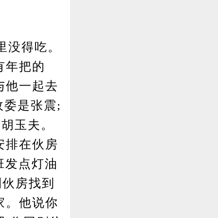
里没得吃。
有年把的
与他一起去
政委是张震;
的胡玉夫。
安排在伙房
班发点灯油
到伙房找到
家。他说你