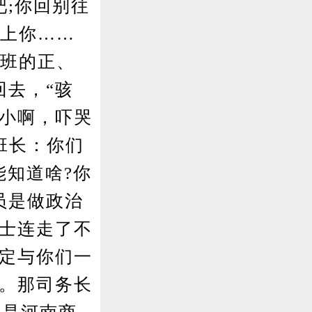
;你回别往
撵上你……
8班的正、
回去，“骇
时小啊，吓哭
班长：你们
能知道啥?你
员是做政治
张士连走了不
肯定与你们一
干。那司务长