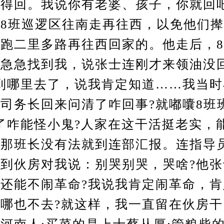
得回。我说你有老婆、孩子，你就回吧
8班巡逻区往南走再往西，以免他们
跑二里多路再往西回家的。他走后，
急急找到我，说张士连刚才来领油没
到哪里去了，说我肯定知道……我当
司务长回来问清了咋回事?就嘟囔8班
了咋能怪小鬼?人家在这干活挺老实，
…那班长没有法就到连部汇报。连指导
到伙房对我说：别哭别哭，哭啥?他
还能不闹革命?我说我肯定闹革命，
哪也不去?就这样，我一直留在伙房