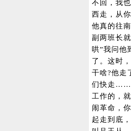
不回，我也
西走，从你
他真的往南
副两班长就
哄”我问他
了。这时，
干啥?他走
们快走…
工作的，就
闹革命，你
起走到底，