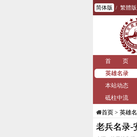
简体版
/
繁體版
首 页
英雄名录
本站动态
砥柱中流
>
英雄名
首页
老兵名录-