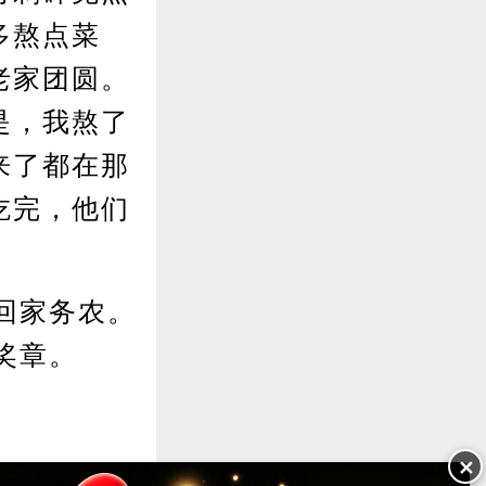
多熬点菜
老家团圆。
是，我熬了
来了都在那
吃完，他们
回家务农。
奖章。
✕