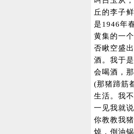
叫吕玉从，
丘的李子
是1946
黄集的一
否瞅空盛
酒。我于
会喝酒，那
(那猪蹄筋
生活。我不
一见我就说
你教教我猪
焯，倒油