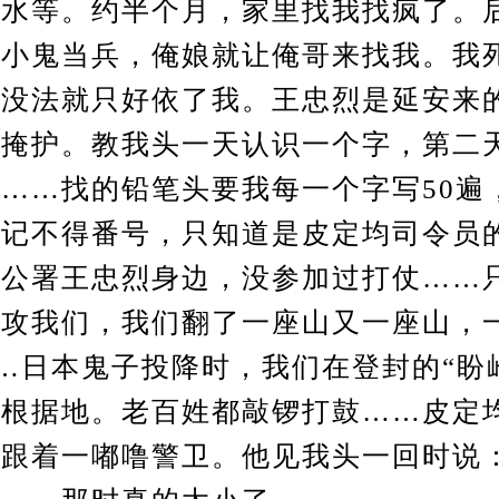
打水等。约半个月，家里找我找疯了。
个小鬼当兵，俺娘就让俺哥来找我。我
着没法就只好依了我。王忠烈是延安来
打掩护。教我头一天认识一个字，第二
……找的铅笔头要我每一个字写50遍
我记不得番号，只知道是皮定均司令员
员公署王忠烈身边，没参加过打仗……
围攻我们，我们翻了一座山又一座山，
……日本鬼子投降时，我们在登封的“盼
的根据地。老百姓都敲锣打鼓……皮定
跟着一嘟噜警卫。他见我头一回时说：