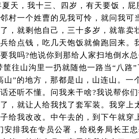
年夏天，我十三、四岁，有天要饭，屁
邻村一个姓曹的见我可怜，就问我可
完了，就剩他自己，三十多岁，就靠卖
当兵给点钱，吃几天饱饭就偷跑回来。
要我吗?他说你到那给人家扫地倒水
带筐往山沟里一扔就随他一路当“八路
高山”的地方，那都是山，山连山。一
话还听不懂。问我来干啥?我说帮你们
笑了，就让人给我找了套军装。我穿上
婆子给我改改。中午去的，到下午就穿
们安排我在专员公署，给税务局长王