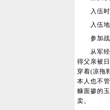
入伍时间
入伍地
参加战
从军经历
得父亲被
穿着(凉拖
本人也不
糠面掺的
卖。