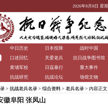
2026年8月8日 星期六
中日历史
日本投降
战时中国
口述回忆
关爱老兵
抗日战争图书馆
黄埔军校
日寇暴行
重大事件
抗战研究
抗战论坛
场馆文物
录
>
抗战老兵名录
>
综合资料
>
老兵名录
> 内容正文
安徽阜阳 张凤山