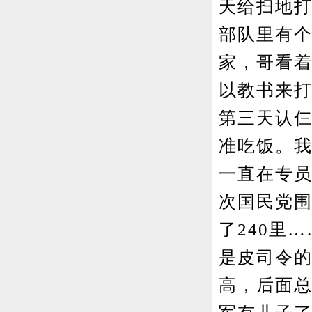
天给扫地
部队里有
家，哥看
以教书来
第三天认仨
准吃饭。
一直在专
次国民党
了240里
是皮司令
高，后面总