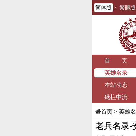
简体版
/
繁體版
首 页
英雄名录
本站动态
砥柱中流
>
英雄名
首页
老兵名录-