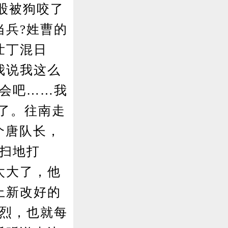
股被狗咬了
当兵?姓曹的
壮丁混日
我说我这么
总会吧……我
”了。往南走
个唐队长，
扫地打
太大了，他
上新改好的
忠烈，也就每