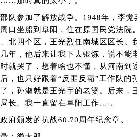
了……那时真的太小了。
队参加了解放战争。1948年，李觉
从周口坐船到阜阳，住在原国民党法院
南、北四个区，王光烈任南城区区长。
好几年，他后来让我下去锻炼，说不能
当时就哭了，想着啥也不懂，从河南到
后，也只好跟着“反匪反霸”工作队的
河了，孙淑就是王光宇的老婆。后来，
安局长。我一直留在阜阳工作……
颁发的抗战60.70周年纪念章。
录：徽太郎