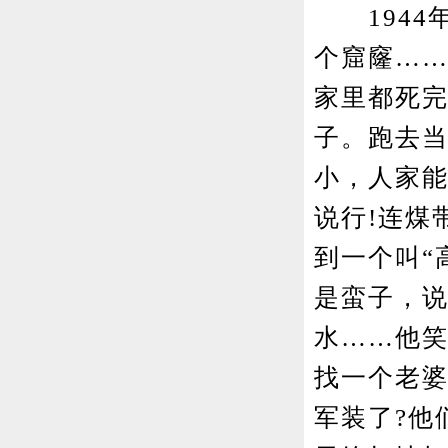
1944
个窟窿……
家里都死
子。跑去
小，人家能
说行!连煤
到一个叫“
是蛮子，说
水……他
找一个老
军装了?他