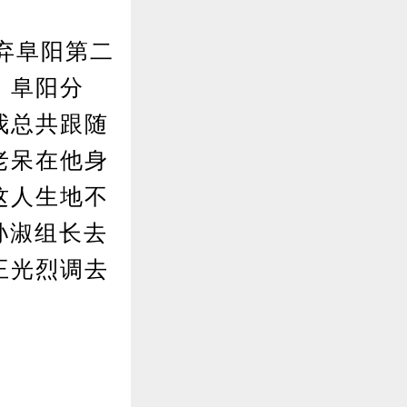
弃阜阳第二
。阜阳分
我总共跟随
老呆在他身
这人生地不
孙淑组长去
王光烈调去