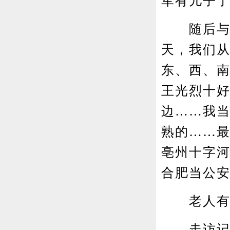
军有儿子
随后与部
天，我们
东、西、
王光烈十
边……我
熟的……最
亳州十字
合肥当公
老人有政府
走访记