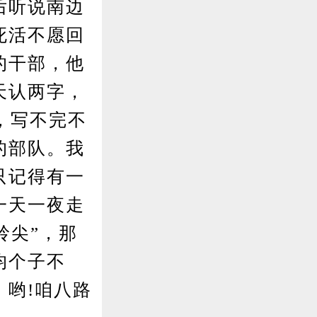
后听说南边
死活不愿回
的干部，他
天认两字，
，写不完不
的部队。我
只记得有一
一天一夜走
岭尖”，那
均个子不
哟!咱八路