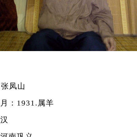
张凤山
1931.属羊
汉
河南巩义