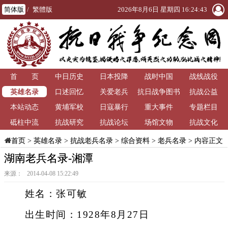
简体版
/
繁體版
2026年8月6日 星期四 16:24:43
首 页
中日历史
日本投降
战时中国
战线战役
英雄名录
口述回忆
关爱老兵
抗日战争图书
抗战公益
本站动态
黄埔军校
日寇暴行
重大事件
馆
专题栏目
砥柱中流
抗战研究
抗战论坛
场馆文物
抗战文化
>
英雄名录
>
抗战老兵名录
>
综合资料
>
老兵名录
> 内容正文
首页
湖南老兵名录-湘潭
来源： 2014-04-08 15:22:49
姓名：张可敏
出生时间：1928年8月27日