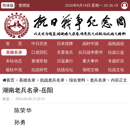
简体版
/
繁體版
2026年8月10日 星期一 20:36:20
首 页
中日历史
日本投降
战时中国
战线战役
英雄名录
口述回忆
关爱老兵
抗日战争图书
抗战公益
本站动态
黄埔军校
日寇暴行
重大事件
馆
专题栏目
砥柱中流
抗战研究
抗战论坛
场馆文物
抗战文化
>
英雄名录
>
抗战老兵名录
>
综合资料
>
老兵名录
> 内容正文
首页
湖南老兵名录-岳阳
来源： 2014-04-08 15:29:53
陈荣华
孙勇