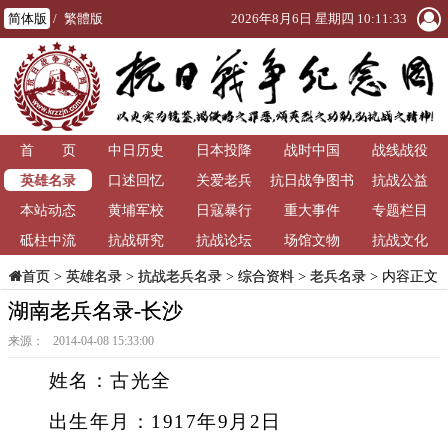
简体版
/
繁體版
2026年8月6日 星期四 10:11:34
首 页
中日历史
日本投降
战时中国
战线战役
英雄名录
口述回忆
关爱老兵
抗日战争图书
抗战公益
本站动态
黄埔军校
日寇暴行
重大事件
馆
专题栏目
砥柱中流
抗战研究
抗战论坛
场馆文物
抗战文化
>
英雄名录
>
抗战老兵名录
>
综合资料
>
老兵名录
> 内容正文
首页
湖南老兵名录-长沙
来源： 2014-04-08 15:33:00
姓名：古光全
出生年月：1917年9月2日