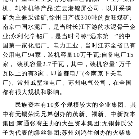
机、轧米机等产品;连云港锦屏公司，以开采磷
矿为主兼采锰矿;徐州日产煤300吨的贾旺煤矿;
南京中国水泥厂，是当时长江下游的水泥骨干企
业;永利化学铋厂，是当时号称“远东第一”的中
国第一家化肥厂。电力工业，当时江苏全省已有
公用电厂94家，装机容量10万千瓦;自备电厂15
家， 装机容量2.7千瓦，其中，装机容量1万千
瓦以上的有3家，即首都电厂(今南京下关电
厂)、常州戚墅堰电厂、苏州电气公司，在全国
都有很大规模和影响。
民族资本有10多个规模较大的企业集团。其
中有无锡荣氏兄弟创办的茂新、福新、中新资本
集团;南通张謇主办的大生资本集团;无锡薛氏父
子为代表的缫丝集团;苏州刘鸿生创办的火柴集