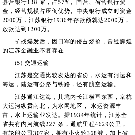
县营银行138 家，占57%。国营、省营银行资
金，经营规模占压倒优势。中央银行成立时资金
2000万，江苏银行1936年存款额就达2000万，
放款达到1200万。
抗战爆发后，因日军的侵占烧抢，曾经辉煌
的江苏金融业不复存在。
(5) 交通运输
江苏是交通比较发达的省份，水运有河运和
海运，陆运有公路与铁路，还有航空运输。
江苏通江达海，其境内长江横亘东西，京杭
大运河纵贯南北，为水网地区， 水运资源丰
富，水上运输业发达。据1934年统计，江苏全
省共有内河航线227 条，通航里程4629公里，
有轮船公司307家，拥有小火轮368艘，加上省