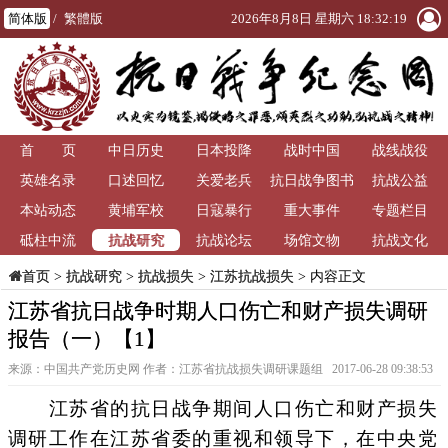
简体版
/
繁體版
2026年8月8日 星期六 18:32:20
首 页
中日历史
日本投降
战时中国
战线战役
英雄名录
口述回忆
关爱老兵
抗日战争图书
抗战公益
本站动态
黄埔军校
日寇暴行
重大事件
馆
专题栏目
抗战研究
砥柱中流
抗战论坛
场馆文物
抗战文化
>
抗战研究
>
抗战损失
>
江苏抗战损失
> 内容正文
首页
江苏省抗日战争时期人口伤亡和财产损失调研
报告（一）【1】
来源：中国共产党历史网 作者：江苏省抗战损失调研课题组 2017-06-28 09:38:53
江苏省的抗日战争期间人口伤亡和财产损失
调研工作在江苏省委的重视和领导下，在中央党