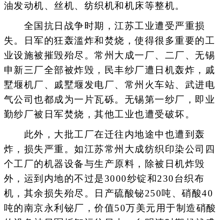
油发动机、丝机、纺织机和机床等整机。
全国抗日战争时期，江苏工业遭受严重损
失。日军的狂轰滥炸和焚烧，使得很多重要的工
业设施被摧毁殆尽。常州大成一厂、二厂、无锡
申新三厂全部被炸毁，民丰纱厂遭日机轰炸，戚
墅堰机厂、戚墅堰发电厂、常州火车站、武进电
气公司也都成为一片瓦砾。无锡第一纱厂，即业
勤纱厂被日军焚烧，其他工业也遭受破坏。
此外，大批工厂在迁往内地途中也遭到轰
炸，损失严重。如江苏常州大成纺织印染公司四
个工厂的机器设备与生产原料，除被日机炸毁
外，运到内地的不过是3000纱锭和230台织布
机，其余损失殆尽。日产硫酸铋250吨、硝酸40
吨的南京永利铋厂，价值50万美元用于制造硝酸