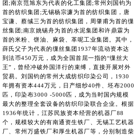
团;南京范旭东为代表的化工集团;常州刘国钧为
首的纺织集团;无锡杨宗濂为首的纺织集团，唐
宝谦、蔡缄三为首的纺织集团，周肇甫为首的缫
丝集团;南京姚锡舟为首的水泥集团和许鼎霖为
首的米粉、饼油、麻袋、革呢工业集团。其中，
薛氏父子为代表的缫丝集团1937年流动资本达
到法币450万元，成为全国首屈一指的“缫丝大
王”，曾经冲破外国洋行的束缚，直接开展对外
贸易。刘国钧的常州大成纺织印染公司，1930
年拥有资本444万元，日产细纱40件、坯布2000
匹，印染布3000 -5000匹，成为当时国内规模
最大的整理全套设备的纺织印染联合企业。根据
1936年统计，江苏民族资本经营的机器厂88
个，规模较大的有南通资生铁厂、无锡工艺机器
厂、常州万盛铁厂和厚生机器厂等，分别制造柴