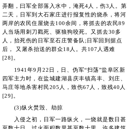
弄翻，曰军全部落入水中，淹死4人，伤3人。第
二天，日军到大石家庄进行报复性的烧杀，将河
两岸的农民住屋烧去100余间，将抓去的农民89
人当场用刺刀戳死、驱狼狗咬死。又抓去30多
人，抬死伤的日军至石庄警备队;日军回到据点
后， 又屠杀抬送的群众18人。共107人遇难
[28]。
1941年9月22日，日、伪军“扫荡”盐阜区新
四军主力时，在盐城建湖县庆丰镇高丰、刘庄、
马庄等地杀害村民205人，致伤67人，致残40人
[29]。
(3)纵火焚毁、劫掠
入侵之初，日军一路纵火，一烧就是数日甚
至数十日，过火面积数里甚至数十里。许多建筑