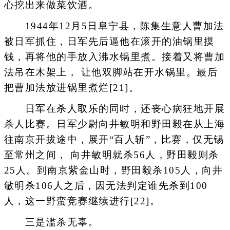
心挖出来做菜饮酒。
1944年12月5日阜宁县，陈集生意人曹加法
被日军抓住，日军先后逼他在滚开的油锅里摸
钱，再将他的手放入沸水锅里煮。接着又将曹加
法吊在木架上， 让他双脚站在开水锅里。最后
把曹加法放进锅里煮烂[21]。
日军在杀人取乐的同时，还丧心病狂地开展
杀人比赛。日军少尉向井敏明和野田毅在从上海
往南京开拔途中，展开“百人斩”，比赛，仅无锡
至常州之间， 向井敏明就杀56人，野田毅则杀
25人。到南京紫金山时，野田毅杀105人，向井
敏明杀106人之后，因无法判定谁先杀到100
人，这一野蛮竞赛继续进行[22]。
三是滥杀无辜。