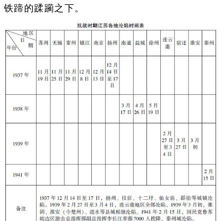
铁蹄的蹂躏之下。