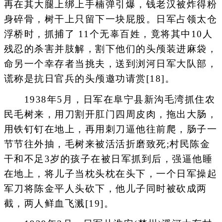
再在其大腿上绑上手楠弹引爆，钱老汉被炸得粉
身碎骨，树干上只留下一块屁股。日军占领太仓
浮桥时，抓捕了 11个无辜百姓，竟将其中10人
残忍的杀害并肢解，割下他们的头颅装进麻袋，
命另一个幸存者当挑夫，送到浏河日军大队部，
谎称是抗日官兵的头颅邀功请赏[18]。
1938年5月，日军在阜宁县新沟毛湾抓住农
民毛树来，用刀割开肛门四周皮肉，拖出大肠，
用铁钉钉在地上，再用刺刀逼他往前爬，肠子一
节节往外抽，毛树来被活活折磨致死;村民陈金
干和不足3岁的孩子在被日军抓到后，强逼他睡
在地上，将儿子当枕头枕在头下，一个日军操起
军刀将陈金平人头砍下，他儿子同时被砍成两
截，两人鲜血飞溅[19]。