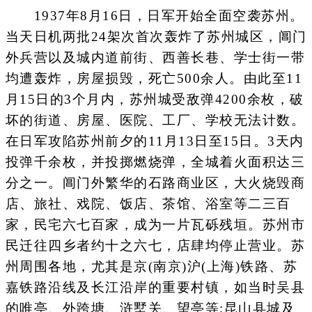
1937年8月16日，日军开始全面空袭苏州。
当天日机两批24架次首次轰炸了苏州城区，阊门
外兵营以及城内道前街、西善长巷、学士街一带
均遭轰炸，房屋损毁，死亡500余人。由此至11
月15日的3个月内，苏州城受敌弹4200余枚，破
坏的街道、房屋、医院、工厂、学校无法计数。
在日军攻陷苏州前夕的11月13日至15日。3天内
投弹千余枚，并投掷燃烧弹，全城着火面积达三
分之一。阊门外繁华的石路商业区，大火烧毁商
店、旅社、戏院、饭店、茶馆、浴室等二三百
家，民宅六七百家，成为一片瓦砾残垣。苏州市
民迁往四乡者约十之六七，店肆均停止营业。苏
州周围各地，尤其是京(南京)沪(上海)铁路、苏
嘉铁路沿线及长江沿岸的重要村镇，如当时吴县
的唯亭、外跨塘、浒墅关、望亭等;昆山县城及