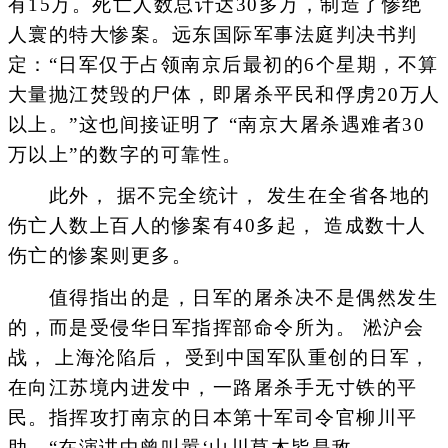
有15万。死亡人数总计达30多万，制造了惨绝
人寰的特大惨案。远东国际军事法庭判决书判
定：“日军仅于占领南京后最初的6个星期，不算
大量抛江焚毁的尸体，即屠杀平民和俘虏20万人
以上。”这也间接证明了 “南京大屠杀遇难者30
万以上”的数字的可靠性。
此外， 据不完全统计， 发生在全省各地的
伤亡人数上百人的惨案有40多起， 造成数十人
伤亡的惨案则更多。
值得指出的是，日军的屠杀决不是偶然发生
的，而是受侵华日军指挥部命令所为。 淞沪会
战， 上海沦陷后， 受到中国军队重创的日军，
在向江苏境内进发中，一路屠杀手无寸铁的平
民。指挥攻打南京的日本第十军司令官柳川平
助，“在演讲中曾叫嚣‘山川草木皆是敌