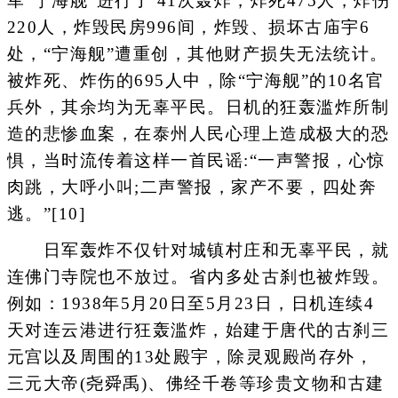
军“宁海舰”进行了 41次轰炸，炸死475人，炸伤
220人，炸毁民房996间，炸毁、损坏古庙宇6
处，“宁海舰”遭重创，其他财产损失无法统计。
被炸死、炸伤的695人中，除“宁海舰”的10名官
兵外，其余均为无辜平民。日机的狂轰滥炸所制
造的悲惨血案，在泰州人民心理上造成极大的恐
惧，当时流传着这样一首民谣:“一声警报，心惊
肉跳，大呼小叫;二声警报，家产不要，四处奔
逃。”[10]
日军轰炸不仅针对城镇村庄和无辜平民，就
连佛门寺院也不放过。省内多处古刹也被炸毁。
例如：1938年5月20日至5月23日，日机连续4
天对连云港进行狂轰滥炸，始建于唐代的古刹三
元宫以及周围的13处殿宇，除灵观殿尚存外，
三元大帝(尧舜禹)、佛经千卷等珍贵文物和古建