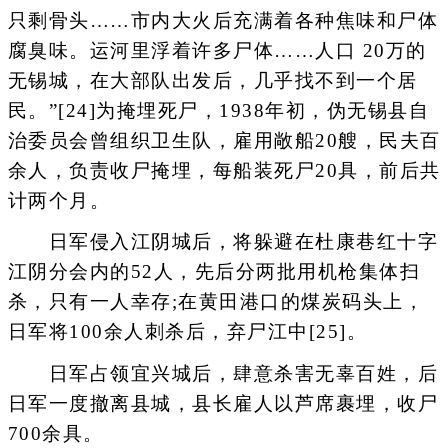
只剩骨头……市内大火后充满着各种焦味和尸体
腐臭味。运河里浮着许多尸体……人口 20万的
无锡城，在大部队出发后，几乎找不到一个居
民。”[24]为掩埋死尸，1938年初，伪无锡县自
治委员会曾组织卫生队，雇用敞船20艘，民夫百
余人，负责收尸掩埋，每船装死尸20具，前后共
计两个月。
日军侵入江阴城后，将躲避在杜康巷红十字
江阴分会内的52人，先后分两批用机枪集体扫
杀，只有一人幸存;在黄田港口的煤炭码头上，
日军将100余人刺杀后，弃尸江中[25]。
日军占领宜兴城后，肆意杀害无辜百姓，后
日军一度撤离县城，县长雇人以芦席裹埋，收尸
700余具。