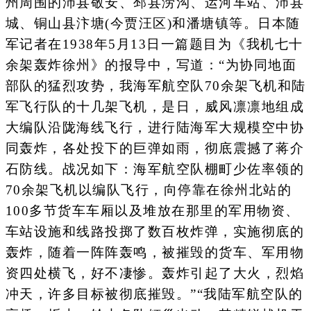
州周围的沛县敬安、邳县涝沟、运河车站、沛县
城、铜山县汴塘(今贾汪区)和潘塘镇等。日本随
军记者在1938年5月13日一篇题目为《我机七十
余架轰炸徐州》的报导中，写道：“为协同地面
部队的猛烈攻势，我海军航空队70余架飞机和陆
军飞行队的十几架飞机，是日，威风凛凛地组成
大编队沿陇海线飞行，进行陆海军大规模空中协
同轰炸，各处投下的巨弹如雨，彻底震撼了蒋介
石防线。战况如下：海军航空队棚町少佐率领的
70余架飞机以编队飞行，向停靠在徐州北站的
100多节货车车厢以及堆放在那里的军用物资、
车站设施和线路投掷了数百枚炸弹，实施彻底的
轰炸，随着一阵阵轰鸣，被摧毁的货车、军用物
资四处横飞，好不凄惨。轰炸引起了大火，烈焰
冲天，许多目标被彻底摧毁。”“我陆军航空队的