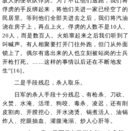
敌人的便衣队俘虏。为了不让他们逃跑，我们将
俘虏的手反绑起来，将他们关进一家已经空了的
民居里。等到他们全部关进去之后，我们将汽油
浇在房子上，再点上火。俘虏的人数不是10人、
20人，而是数百人。火焰窜起来之后我们听到了
叫喊声。有人相聚要打开门往外跑，但门从外面
锁上了。偶尔有逃出来的人也立刻被站岗的士兵
开枪打死。……这样的事情以后还在不断地发
生”[16]。
二是手段残忍，杀人取乐。
日军的杀人手段十分残忍，有枪杀、刀砍、
火焚、水淹、活埋、狗咬、毒杀、凌迟，还有削
皮割肉、开膛挖心、开水浇烫、锅煮活人、油锅
炸人、挖眼抽血、灌腹淹溺、炒人心肝等。