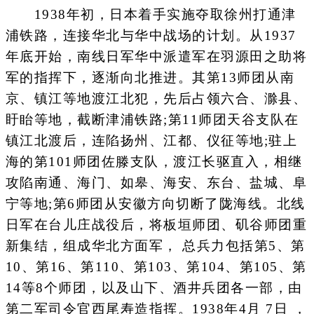
1938年初，日本着手实施夺取徐州打通津
浦铁路，连接华北与华中战场的计划。从1937
年底开始，南线日军华中派遣军在羽源田之助将
军的指挥下，逐渐向北推进。其第13师团从南
京、镇江等地渡江北犯，先后占领六合、滁县、
盱眙等地，截断津浦铁路;第11师团天谷支队在
镇江北渡后，连陷扬州、江都、仪征等地;驻上
海的第101师团佐滕支队，渡江长驱直入，相继
攻陷南通、海门、如皋、海安、东台、盐城、阜
宁等地;第6师团从安徽方向切断了陇海线。北线
日军在台儿庄战役后，将板垣师团、矶谷师团重
新集结，组成华北方面军， 总兵力包括第5、第
10、第16、第110、第103、第104、第105、第
14等8个师团，以及山下、酒井兵团各一部，由
第二军司令官西尾寿造指挥。1938年4月 7日 ，