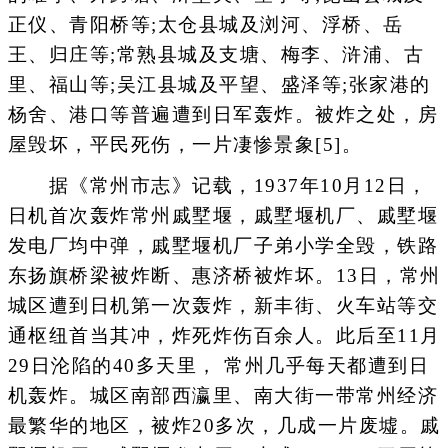
正仪、青阳桥等;太仓县城及浏河、浮桥、岳
王、归庄等;常熟县城及支塘、梅李、浒浦、古
里、福山等;吴江县城及平望、盛泽等;张家港的
杨舍、港口等普遍遭到日军轰炸。被炸之处，房
屋毁坏，平民死伤，一片凄惨景象[5]。
据《常州市志》记载，1937年10月12日，
日机首次轰炸常州戚墅堰，戚墅堰机厂、戚墅堰
发电厂均中弹，戚墅堰机厂子弟小学全毁，铁路
东扬旗桥梁被炸断、惠济桥被炸坏。13日，常州
城区遭到日机第一次轰炸，新丰街、火车站等交
通枢纽首当其冲，炸死炸伤百余人。此后至11月
29日沦陷的40多天里， 常州几乎每天都遭到日
机轰炸。城区南部西瀛里、南大街一带常州经济
最繁华的地区，被炸20多次，几成一片废墟。戚