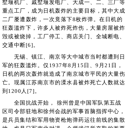
墅堰机厂、戚墅堰发电厂、大成一、二、三厂等
重点工厂，成为日机轰炸的主要目标，其中大成
二厂屡遭轰炸，一次竟落下8枚炸弹。在日机的
狂轰滥炸下，许多人被炸死炸伤，大量房屋被炸
毁或被烧掉，工厂停工、商店关门、全城断电、
交通中断[6]。
无锡、镇江、南京等大中城市当时都遭到日
军的狂轰滥炸。仅1937年8月15日、9月21日，
日机的两次轰炸就造成了南京城市平民的大量伤
亡。现属江苏南京市的溧水县被炸死亡人数就达
到1200人[7]。
全国抗战开始， 徐州曾是中国军队第五战
区司令部驻地和徐州会战的军事首脑指挥中心，
是兵员集结和军用物资枪炮弹药运往前线的集散