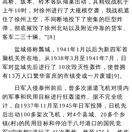
高桥、坂本、铃木各队倾巢出动，其精锐战机于
上午10时，对徐州进行了大规模空袭，我战机遮
住了徐州上空，不间断地投下了密集的巨型炸
弹，彻底摧毁了徐州北站以及附近停靠的货车、
客车二三十辆。”[8]
盐城俗称瓢城，1941年1月以后为新四军首
脑机关所在地。从1938年3月至1941年7月，日
军对盐城先后进行了 10次毁灭性轰炸，使曾拥
有13万人口繁华富庶的市镇变成一片废墟[9]。
日军入侵泰州前后，曾多次派遣飞机对境内
的军事和民用目标进行狂轰滥炸。据不完全统
计，自1937年11月至1945年日军投降，日机先
后出动100多架次飞机，对4个县城、20多个乡
镇(村)的民用目标和停泊于八圩港口的国民党