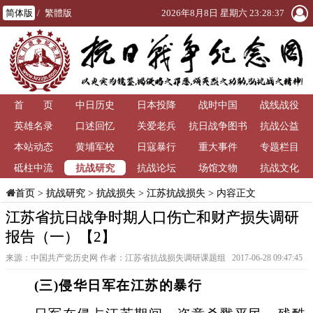
简体版
/
繁體版
2026年8月8日 星期六 23:28:38
首 页
中日历史
日本投降
战时中国
战线战役
英雄名录
口述回忆
关爱老兵
抗日战争图书
抗战公益
本站动态
黄埔军校
日寇暴行
重大事件
馆
专题栏目
抗战研究
砥柱中流
抗战论坛
场馆文物
抗战文化
>
抗战研究
>
抗战损失
>
江苏抗战损失
> 内容正文
首页
江苏省抗日战争时期人口伤亡和财产损失调研
报告（一）【2】
来源：中国共产党历史网 作者：江苏省抗战损失调研课题组 2017-06-28 09:47:45
(三)侵华日军在江苏的暴行