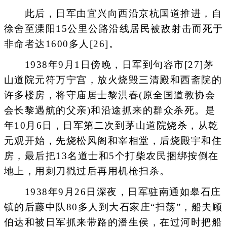
此后，日军由宜兴向西沿京杭国道推进，自
徐舍至溧阳15公里公路沿线居民被敌射击而死于
非命者达1600多人[26]。
1938年9月1日傍晚，日军到句容市[27]茅
山道院元符万宁宫，放火烧毁三清殿和西斋院的
许多楼房，将守庙居士黎洪春(原全国道教协会
会长黎遇航的父亲)和沿途抓来的群众杀死。是
年10月6日，日军第二次到茅山道院烧杀，从乾
元观开始，先烧松风阁和宰相堂，后烧殿宇和住
房，最后把13名道士和5个打柴农民捆绑按倒在
地上，用刺刀戳过后再用机枪扫杀。
1938年9月26日深夜，日军驻南通如皋石庄
镇的后藤中队80多人到大石家庄“扫荡”，船夫顾
伯达和被日军抓来带路的潘生侯，在过河时把船