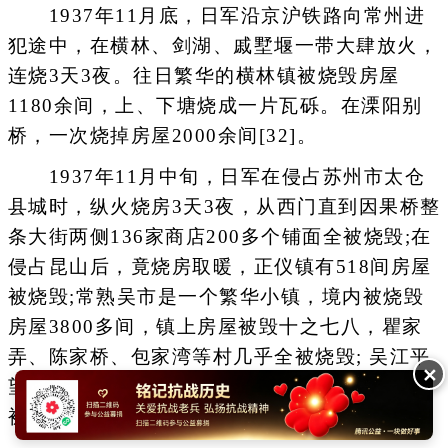
1937年11月底，日军沿京沪铁路向常州进
犯途中，在横林、剑湖、戚墅堰一带大肆放火，
连烧3天3夜。往日繁华的横林镇被烧毁房屋
1180余间，上、下塘烧成一片瓦砾。在溧阳别
桥，一次烧掉房屋2000余间[32]。
1937年11月中旬，日军在侵占苏州市太仓
县城时，纵火烧房3天3夜，从西门直到因果桥整
条大街两侧136家商店200多个铺面全被烧毁;在
侵占昆山后，竟烧房取暖，正仪镇有518间房屋
被烧毁;常熟吴市是一个繁华小镇，境内被烧毁
房屋3800多间，镇上房屋被毁十之七八，瞿家
弄、陈家桥、包家湾等村几乎全被烧毁; 吴江平
✕
望在日军入侵时大火连续烧了 3 天， 事后统计
被毁房屋有3026间[33]。