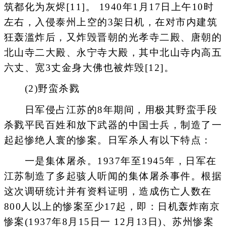
筑都化为灰烬[11]。 1940年1月17日上午10时
左右，入侵泰州上空的3架日机，在对市内建筑
狂轰滥炸后，又炸毁晋朝的光孝寺二殿、唐朝的
北山寺二大殿、永宁寺大殿，其中北山寺内高五
六丈、宽3丈金身大佛也被炸毁[12]。
(2)野蛮杀戮
日军侵占江苏的8年期间，用极其野蛮手段
杀戮平民百姓和放下武器的中国士兵，制造了一
起起惨绝人寰的惨案。日军杀人有以下特点：
一是集体屠杀。1937年至1945年，日军在
江苏制造了多起骇人听闻的集体屠杀事件。根据
这次调研统计并有资料证明，造成伤亡人数在
800人以上的惨案至少17起，即：日机轰炸南京
惨案(1937年8月15日一 12月13日)、苏州惨案