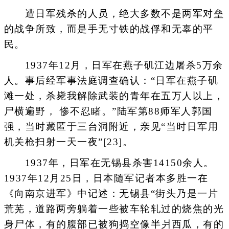
遭日军残杀的人员，绝大多数不是两军对垒
的战争所致，而是手无寸铁的战俘和无辜的平
民。
1937年12月，日军在燕子矶江边屠杀5万余
人。事后经军事法庭调查确认：“日军在燕子矶
滩一处，杀毙我解除武装的青年在五万人以上，
尸横遍野， 惨不忍睹。”陆军第88师军人郭国
强，当时藏匿于三台洞附近，亲见“当时日军用
机关枪扫射一天一夜”[23]。
1937年，日军在无锡县杀害14150余人。
1937年12月25日，日本随军记者本多胜一在
《向南京进军》中记述：无锡县“街头乃是一片
荒芜，道路两旁躺着一些被车轮轧过的烧焦的光
身尸体，有的腹部已被狗捣空像半爿西瓜，有的