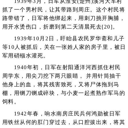
1939年3月，日军从淮安(楚州)溪河大车村
抓了一个男村民，让其带路到周庄。这个村民将
路带错了，日军将他绑起来，用刺刀挑开胸脯，
用开水烫伤口，折磨到第二天清晨死去[20]。
1939年10月2日，盱眙县农民罗华斋和儿子
等10人被抓后，关在一张姓人家的房子里，被日
军用硝镪水灌死。
1940年初，日军在射阳通洋河西抓住村民
周学东，用尖刀挖下两只眼睛， 并用针筒抽干
他身上的血，将其残害致死，又将尸体拖到马
棚，用铡刀铡成碎块，与小麦一起煮熟作军马的
饲料。
1942年春，响水南房庄民兵何鸿勋被日军
用铁丝从何的肛门穿过去，从口腔拔出来，将其