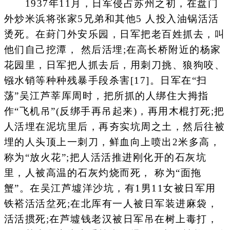
1937年11月，日军侵占苏州之初，在盘门
外炒米浜将张家5兄弟和其他5 人投入油锅活活
烫死。在葑门外安乐园，日军把老百姓抓去，叫
他们自己挖潭， 然后活埋;在高长桥附近的杨家
花园里，日军把人抓去后，用刺刀挑、狼狗咬、
镪水销等种种残暴手段杀害[17]。日军在“扫
荡”吴江芦莘厍周时，把所抓的人绑住大拇指
作“飞机吊”(反绑手再吊起来)，再用木棍打死;把
人活埋在泥坑里后，再夯实坑周之土，然后往被
埋的人头顶上一刺刀，鲜血向上喷出2米多高，
称为“放火花”;把人活活推进刚化开的石灰坑
里，人被高温的石灰灼烧而死， 称为“面拖
蟹”。在吴江芦墟洋沙坑，有1男11女被日军用
铁褡活活坌死;在北厍有一人被日军装进麻袋，
活活掼死;在芦墟钱老汉被日军吊在树上毒打，