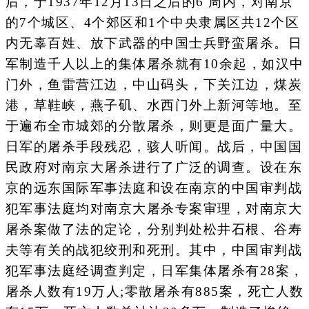
后，于1937年12月13日之后的6 周内，对南京
的7个城区、4个郊区和1个中央隶属区共12个区
内无辜百姓、放下武器的中国士兵野蛮屠杀。日
军制造千人以上的集体屠杀就有10余起，如汉中
门外，鱼雷营江边，中山码头，下关江边，煤炭
港，草鞋峡，燕子矶、水西门外上新河等地。至
于遍布全市城郊的分散屠杀，则更是面广量大。
日军的屠杀手段残忍，骇人听闻。战后，中国国
民政府对南京大屠杀进行了广泛的调查。设在东
京的远东国际军事法庭和设在南京的中国审判战
犯军事法庭均对南京大屠杀专案审理，对南京大
屠杀案做了法的定论，分别判处松井石根、谷寿
夫等有关的战犯绞刑和死刑。其中，中国审判战
犯军事法庭经调查判定，日军集体屠杀有28案，
屠杀人数有19万人;零散屠杀有885案，死亡人数