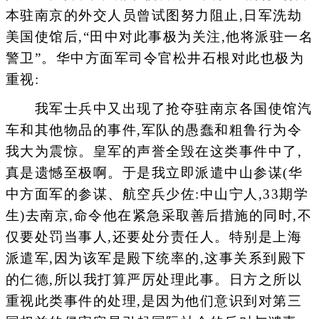
本驻南京的外交人员曾试图努力阻止,日军洗劫
美国使馆后,“田中对此事极为关注,他将派驻一名
警卫”。华中方面军司令官松井石根对此也极为
重视:
我军士兵中又出现了抢夺驻南京各国使馆汽
车和其他物品的事件,军队的愚蠢和粗鲁行为令
我大为震惊。皇军的声誉全毁在这类事件中了,
真是遗憾至极啊。于是我立即派遣中山参谋(华
中方面军的参谋、航空兵少佐:中山宁人,33期学
生)去南京,命令他在紧急采取善后措施的同时,不
仅要处罚当事人,还要处分责任人。特别是上海
派遣军,因为该军是殿下统率的,这事关系到殿下
的仁德,所以我打算严厉处理此事。日方之所以
重视此类事件的处理,是因为他们意识到对第三