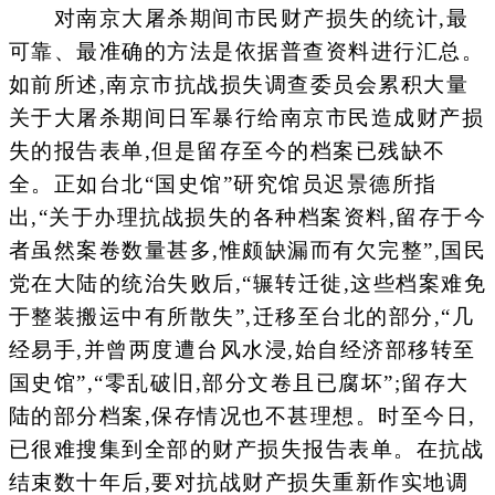
对南京大屠杀期间市民财产损失的统计,最
可靠、最准确的方法是依据普查资料进行汇总。
如前所述,南京市抗战损失调查委员会累积大量
关于大屠杀期间日军暴行给南京市民造成财产损
失的报告表单,但是留存至今的档案已残缺不
全。正如台北“国史馆”研究馆员迟景德所指
出,“关于办理抗战损失的各种档案资料,留存于今
者虽然案卷数量甚多,惟颇缺漏而有欠完整”,国民
党在大陆的统治失败后,“辗转迁徙,这些档案难免
于整装搬运中有所散失”,迁移至台北的部分,“几
经易手,并曾两度遭台风水浸,始自经济部移转至
国史馆”,“零乱破旧,部分文卷且已腐坏”;留存大
陆的部分档案,保存情况也不甚理想。时至今日,
已很难搜集到全部的财产损失报告表单。在抗战
结束数十年后,要对抗战财产损失重新作实地调