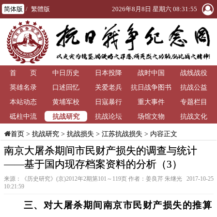
简体版
/
繁體版
2026年8月8日 星期六 08:31:56
首 页
中日历史
日本投降
战时中国
战线战役
英雄名录
口述回忆
关爱老兵
抗日战争图书
抗战公益
本站动态
黄埔军校
日寇暴行
重大事件
馆
专题栏目
抗战研究
砥柱中流
抗战论坛
场馆文物
抗战文化
>
抗战研究
>
抗战损失
>
江苏抗战损失
> 内容正文
首页
南京大屠杀期间市民财产损失的调查与统计
——基于国内现存档案资料的分析（3）
来源：《历史研究》(京)2012年2期第101～119页 作者：姜良芹 朱继光 2017-10-25
10:21:59
三、对大屠杀期间南京市民财产损失的推算