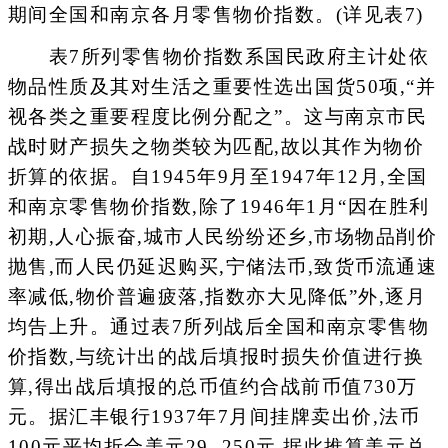
期间全国和南京各月零售物价指数。(详见表7)
表7所列零售物价指数系国民政府主计处依
物品性质及其对生活之重要性选出国货50项,“并
视各类之重要程度比例分配之”。这与南京市民
战时财产损失之物类较为匹配,故以其作为物价
折算的依据。自1945年9月至1947年12月,全国
和南京零售物价指数,除了1946年1月“因在胜利
初期,人心振奋,城市人民纷纷还乡,市场物品削价
抛售,而人民仍延迟购买,宁储法币,致货币流通速
率减低,物价普遍疲落,指数亦大见降低”外,逐月
均告上升。通过表7所列战后全国和南京零售物
价指数,与统计出的战后填报时损失价值进行换
算,得出战后填报的总币值约合战前币值730万
元。据汇丰银行1937年7月间挂牌卖出价,法币
100元平均折合美元29. 250元,据此推算美元兑