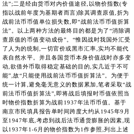
法”;二是经由货币对内价值途径,以物价指数(专
指以战前年度为基期者而言)除其调查原值,折为
战前法币币值单位损失数,即“战前法币币值折算
法”。以上两种方法的最终目的都是为了“消除调
查原值的币值变动成份”。“惟因战时我国外汇受
了人为的统制,一切官价或黑市汇率,实均不能代
表自然水平。并且各国货币本身价值战时亦多变
动,欲借外币取得稳定基础的目的,实几近于不可
能”,故“只能使用战前法币币值折算法”。为便于
统一计算,避免毫无意义的数据累加,笔者采取“战
前法币币值折算法”,即将战后填报时币值依照当
时物价指数折算为战前1937年法币币值。基于
南京市民填具报告单时间跨度大约从1945年9月
至1947年底,考虑到战后法币通货膨胀的因素,现
以1937年1-6月的物价指数为1作参照,列出上述