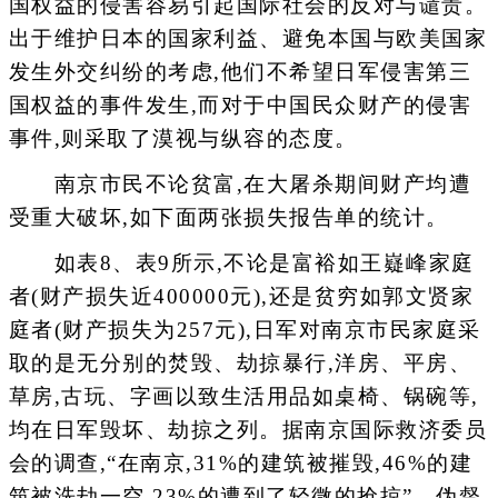
国权益的侵害容易引起国际社会的反对与谴责。
出于维护日本的国家利益、避免本国与欧美国家
发生外交纠纷的考虑,他们不希望日军侵害第三
国权益的事件发生,而对于中国民众财产的侵害
事件,则采取了漠视与纵容的态度。
南京市民不论贫富,在大屠杀期间财产均遭
受重大破坏,如下面两张损失报告单的统计。
如表8、表9所示,不论是富裕如王嶷峰家庭
者(财产损失近400000元),还是贫穷如郭文贤家
庭者(财产损失为257元),日军对南京市民家庭采
取的是无分别的焚毁、劫掠暴行,洋房、平房、
草房,古玩、字画以致生活用品如桌椅、锅碗等,
均在日军毁坏、劫掠之列。据南京国际救济委员
会的调查,“在南京,31%的建筑被摧毁,46%的建
筑被洗劫一空,23%的遭到了轻微的抢掠”。伪督