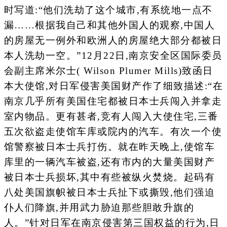
时写道:“他们洗劫了这个城市,有系统地一点不
漏……根据我自己和其他外国人的观察,中国人
的房屋无一例外和欧洲人的房屋绝大部分都被日
本人洗劫一空。”12月22日,南京安全区国际委员
会副主席米尔士( Wilson Plumer Mills)致函日
本大使馆,对日军侵害美国财产作了细致描述:“在
南京几乎所有美国住宅都被日本士兵闯入并拿走
室内物品。更有甚者,竞有人闯入大使住宅,三番
五次欲盗走使馆车库或院内的汽车。有次一个使
馆警察被日本士兵打伤。就在昨天晚上,使馆车
库里的一辆汽车被盗,还有市内的大量美国财产
被日本士兵损坏,其中有些被纵火焚烧。起码有
八处美国旗帜被日本士兵扯下或撕毁,他们强迫
仆人们降旗,并用武力胁迫那些胆敢升旗的
人。”针对日军在南京侵害第三国权益的行为,日