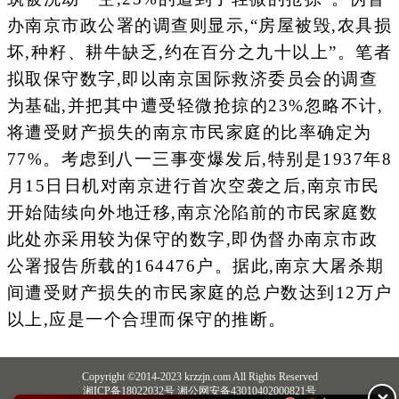
办南京市政公署的调查则显示,“房屋被毁,农具损
坏,种籽、耕牛缺乏,约在百分之九十以上”。笔者
拟取保守数字,即以南京国际救济委员会的调查
为基础,并把其中遭受轻微抢掠的23%忽略不计,
将遭受财产损失的南京市民家庭的比率确定为
77%。考虑到八一三事变爆发后,特别是1937年8
月15日日机对南京进行首次空袭之后,南京市民
开始陆续向外地迁移,南京沦陷前的市民家庭数
此处亦采用较为保守的数字,即伪督办南京市政
公署报告所载的164476户。据此,南京大屠杀期
间遭受财产损失的市民家庭的总户数达到12万户
以上,应是一个合理而保守的推断。
Copyright ©2014-2023 krzzjn.com All Rights Reserved
湘ICP备18022032号 湘公网安备43010402000821号