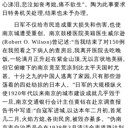
心涕泪,悲泣如丧考妣,痛不欲生”。陶为此事要求
日特务机关处理,结果也未予办理。
日军不仅给市民造成重大损失和伤害,也使
南京城遭受重创。南京鼓楼医院美籍医生威尔逊
(Robert O. Wilson)曾记述:“当我结束了对150例
在我照看之下病人的查房后,我离开医院去吃晚
饭,一轮满月正升起在紫金山顶,无以言状地美丽,
但它俯瞰下的南京竟至荒凉到比太平天国时尤
甚。十分之九的中国人逃离了家园,只有那些游
荡着的四处劫掠的日本人。”日军的大规模纵火
使1920年代以来南京的城市建设成就几乎毁于
一旦,南京交通银行会计主任黄钰在赴京调查报
告书中写道:“自寇军进城,以达本年二月初,首尾
几二月,火焰方熄,各街民房,被毁亦綦多。”伪南
京市自治委员会在1938年3月清洁全市道路计划