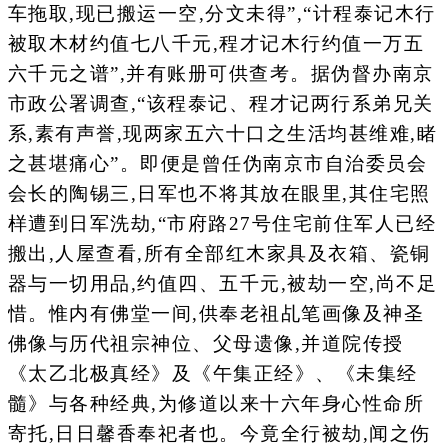
车拖取,现已搬运一空,分文未得”,“计程泰记木行
被取木材约值七八千元,程才记木行约值一万五
六千元之谱”,并有账册可供查考。据伪督办南京
市政公署调查,“该程泰记、程才记两行系弟兄关
系,素有声誉,现两家五六十口之生活均甚维难,睹
之甚堪痛心”。即便是曾任伪南京市自治委员会
会长的陶锡三,日军也不将其放在眼里,其住宅照
样遭到日军洗劫,“市府路27号住宅前住军人已经
搬出,人屋查看,所有全部红木家具及衣箱、瓷铜
器与一切用品,约值四、五千元,被劫一空,尚不足
惜。惟内有佛堂一间,供奉老祖乩笔画像及神圣
佛像与历代祖宗神位、父母遗像,并道院传授
《太乙北极真经》及《午集正经》、《未集经
髓》与各种经典,为修道以来十六年身心性命所
寄托,日日馨香奉祀者也。今竟全行被劫,闻之伤