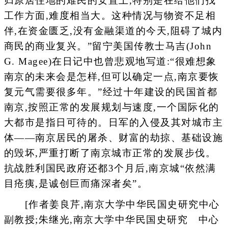
归原居住地的难民的安置上,特别是在给他们找
工作方面,难度相当大。这种情况与物资不足相
伴,在资金匮乏,没有金融渠道的今天,阻碍了城内
商民的商业复兴。”留宁美国传教士马吉(John
G. Magee)在日记中也曾悲观地写道:“很难想象
南京的未来会是怎样,但可以确定一点,南京要恢
复元气需要很多年。”经过十年建设的民国首都
南京,按照正常的发展规划与速度,一个国际化的
大都市是指日可待的。日军的入侵及其对城市主
体——南京居民的屠杀、财富的劫掠、基础设施
的毁坏,严重打断了南京城市正常的发展步伐。
抗战胜利国民政府还都3个月后,南京城“依然满
目疮痍,是诚创巨而痛深者矣”。
[作者姜良芹,南京大学中华民国史研究中心
副教授;朱继光,南京大学中华民国史研究 中心