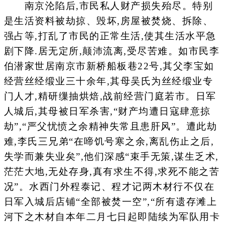
南京沦陷后,市民私人财产损失殆尽。特别
是生活资料被劫掠、毁坏,房屋被焚烧、拆除、
强占等,打乱了市民的正常生活,使其生活水平急
剧下降.居无定所,颠沛流离,受尽苦难。如市民李
伯潜家世居南京市新桥船板巷22号,其父李宝如
经营丝经缎业三十余年,其母吴氏为丝经缎业专
门人才,精研缫抽烘焙,战前经营门庭若市。日军
人城后,其母被日军杀害,“财产均遭日寇肆意掠
劫”,“严父忧愤之余精神失常且患肝风”。遭此劫
难,李氏三兄弟“在啼饥号寒之余,离乱伤止之后,
失学而兼失业矣”,他们深感“束手无策,谋生乏术,
茫茫大地,无处存身,真有求生不得,求死不能之苦
况”。水西门外程泰记、程才记两木材行不仅在
日军入城后店铺“全部被焚一空”,“所有遗存滩上
河下之木材自本年二月七日起即陆续为军队用卡