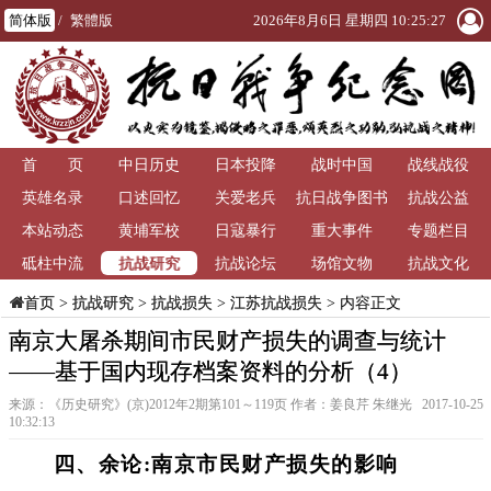
简体版
/
繁體版
2026年8月6日 星期四 10:25:27
首 页
中日历史
日本投降
战时中国
战线战役
英雄名录
口述回忆
关爱老兵
抗日战争图书
抗战公益
本站动态
黄埔军校
日寇暴行
重大事件
馆
专题栏目
抗战研究
砥柱中流
抗战论坛
场馆文物
抗战文化
>
抗战研究
>
抗战损失
>
江苏抗战损失
> 内容正文
首页
南京大屠杀期间市民财产损失的调查与统计
——基于国内现存档案资料的分析（4）
来源：《历史研究》(京)2012年2期第101～119页 作者：姜良芹 朱继光 2017-10-25
10:32:13
四、余论:南京市民财产损失的影响