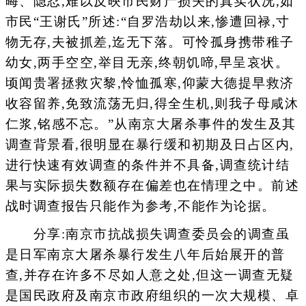
晦、隐忍,难以反映市民财产损失的真实状况,如
市民“王谢氏”所述:“自罗浩劫以来,惨遭回禄,寸
物无存,夫被抓差,迄无下落。可怜孤身携带稚子
幼女,两手空空,举目无亲,终朝饥啼,早呈哀状。
顷闻贵署拯救灾黎,怜恤孤寒,仰蒙大德提早救济
收容留养,免致流荡无归,得全生机,则我子母咸沐
仁浆,铭感不忘。”从南京大屠杀事件的发生及其
调查背景看,很明显在暴行缓和初期及日占区内,
进行快速有效调查的条件并不具备,调查统计结
果与实际损失数额存在偏差也在情理之中。前述
战时调查报告只能作为参考,不能作为论据。
分享:南京市抗战损失调查委员会的调查虽
是日军南京大屠杀暴行发生八年后始展开的普
查,并存在许多不尽如人意之处,但这一调查无疑
是国民政府及南京市政府组织的一次大规模、卓