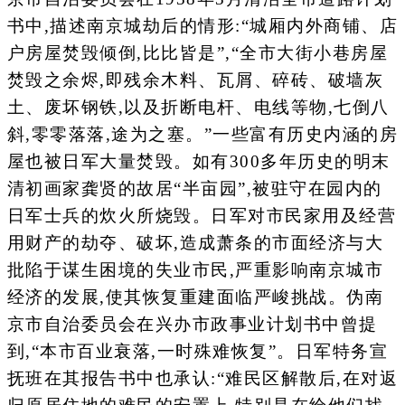
书中,描述南京城劫后的情形:“城厢内外商铺、店
户房屋焚毁倾倒,比比皆是”,“全市大街小巷房屋
焚毁之余烬,即残余木料、瓦屑、碎砖、破墙灰
土、废坏钢铁,以及折断电杆、电线等物,七倒八
斜,零零落落,途为之塞。”一些富有历史内涵的房
屋也被日军大量焚毁。如有300多年历史的明末
清初画家龚贤的故居“半亩园”,被驻守在园内的
日军士兵的炊火所烧毁。日军对市民家用及经营
用财产的劫夺、破坏,造成萧条的市面经济与大
批陷于谋生困境的失业市民,严重影响南京城市
经济的发展,使其恢复重建面临严峻挑战。伪南
京市自治委员会在兴办市政事业计划书中曾提
到,“本市百业衰落,一时殊难恢复”。日军特务宣
抚班在其报告书中也承认:“难民区解散后,在对返