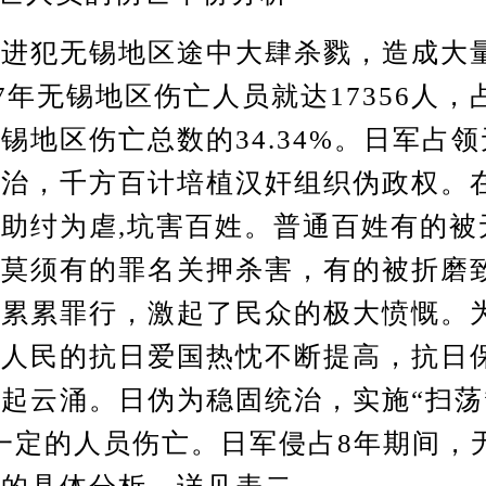
犯无锡地区途中大肆杀戮，造成大
37年无锡地区伤亡人员就达17356人，
锡地区伤亡总数的34.34%。日军占
统治，千方百计培植汉奸组织伪政权。
助纣为虐,坑害百姓。普通百姓有的被
以莫须有的罪名关押杀害，有的被折磨
的累累罪行，激起了民众的极大愤慨。
锡人民的抗日爱国热忱不断提高，抗日
起云涌。日伪为稳固统治，实施“扫荡
一定的人员伤亡。日军侵占8年期间，