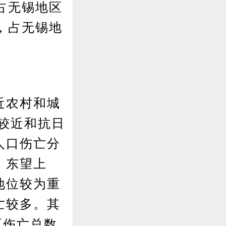
，占无锡地区
人，占无锡地
近农村和城
较近和抗日
人口伤亡分
，东望上
地位较为重
亡较多。其
区伤亡总数