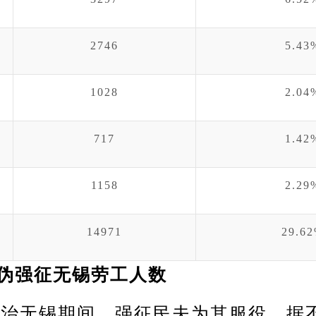
2746
5.43
1028
2.04
717
1.42
1158
2.29
14971
29.6
日伪强征无锡劳工人数
无锡期间，强征民夫为其服役。据