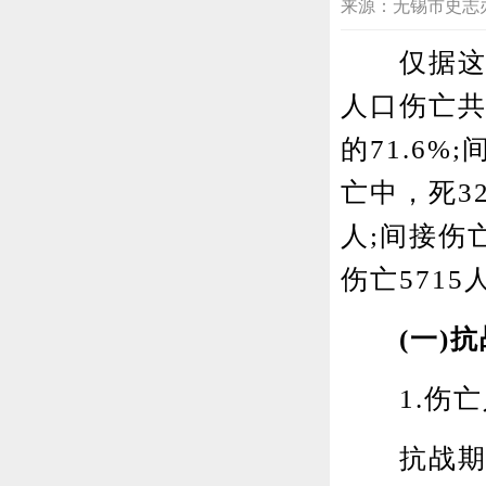
来源：无锡市史志办公室网
仅据这次
人口伤亡共
的71.6%
亡中，死32
人;间接伤
伤亡5715
(一)
1.伤亡
抗战期间，