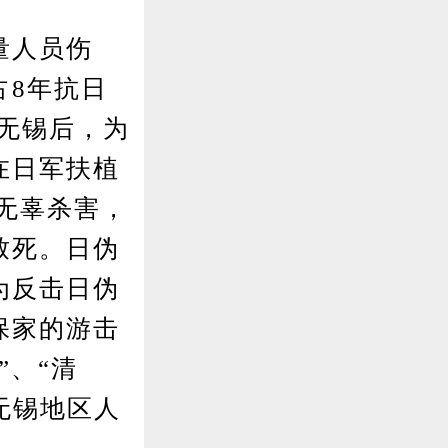
量人员伤
占8年抗日
领无锡后，为
在日军扶植
无辜杀害，
致死。日伪
为反击日伪
保家的游击
”、“清
无锡地区人