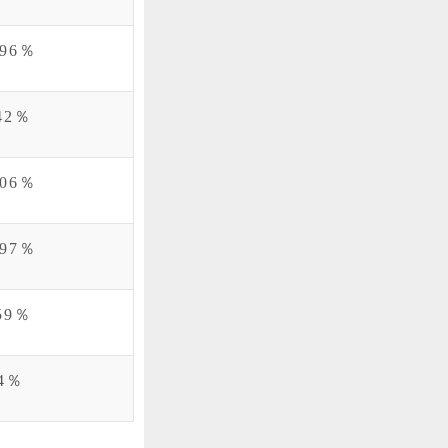
.96％
42％
.06％
.97％
59％
4％