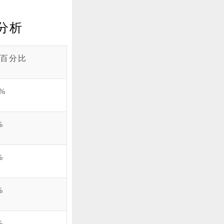
分析
百分比
4%
%
%
%
%