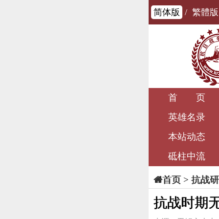
简体版
/
繁體版
首 页
英雄名录
本站动态
砥柱中流
>
抗战研
首页
抗战时期