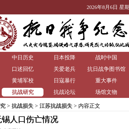
2026年8月6日 星期四
中日历史
日本投降
战时中国
口述回忆
关爱老兵
抗日战争图书馆
黄埔军校
日寇暴行
重大事件
抗战研究
抗战论坛
场馆文物
究
>
抗战损失
>
江苏抗战损失
> 内容正文
无锡人口伤亡情况