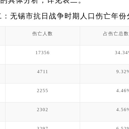
份的具体分析，详见表二。
二：无锡市抗日战争时期人口伤亡年份
伤亡人数
占伤亡总数
17356
34.3
4711
9.32
2255
4.46
2302
4.56
3297
6.52