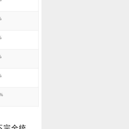
%
%
%
%
2%
不完全统