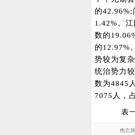
的42.9
1.42%
数的19.
的12.9
势较为复
统治势力
数为484
7075人
表
伤亡