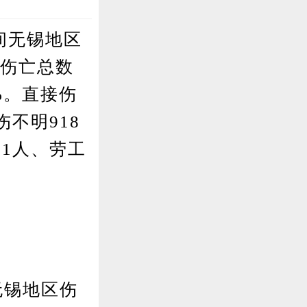
间无锡地区
占伤亡总数
4%。直接伤
伤不明918
81人、劳工
无锡地区伤