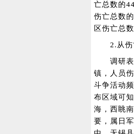
亡总数的4
伤亡总数的
区伤亡总数的
2.从伤
调研表明
镇，人员伤
斗争活动
布区域可
海，西眺
要，属日
中，无锡县