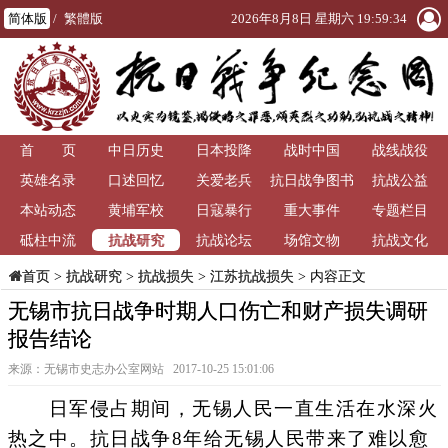
简体版
/
繁體版
2026年8月8日 星期六 19:59:34
首 页
中日历史
日本投降
战时中国
战线战役
英雄名录
口述回忆
关爱老兵
抗日战争图书
抗战公益
本站动态
黄埔军校
日寇暴行
重大事件
馆
专题栏目
抗战研究
砥柱中流
抗战论坛
场馆文物
抗战文化
>
抗战研究
>
抗战损失
>
江苏抗战损失
> 内容正文
首页
无锡市抗日战争时期人口伤亡和财产损失调研
报告结论
来源：无锡市史志办公室网站 2017-10-25 15:01:06
日军侵占期间，无锡人民一直生活在水深火
热之中。抗日战争8年给无锡人民带来了难以愈