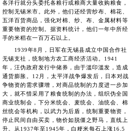
各洋行就分头委托各粮行或粮商大量收购粮食，
控制无锡米市。此外，他们还经营纱布、棉花、
五洋百货商品，强化对棉、纱、布、金属材料等
重要物资的控制。据资料统计，他们一年中所经
手的米稻在一百万石以上。
1939年8月，日军在无锡县成立中国合作社
无锡支社，统制地方农工商经济活动。1941
年，汪伪政府发行中储券，由于滥印滥发，造成
通货膨胀。12月，太平洋战争爆发后，日本对战
争物资的需求骤增，对商品统制的力度进一步加
大，就不惜采用了粮食统制的办法，组织伪全国
商业统制会，下分米统会、麦统会、油统会、棉
丝统会等机构，以武力为后盾，统制重要物资，
停止民间自由买卖，物价如脱僵之野马，直线上
升。从1937年至1945年，白粳米每石上涨16.5