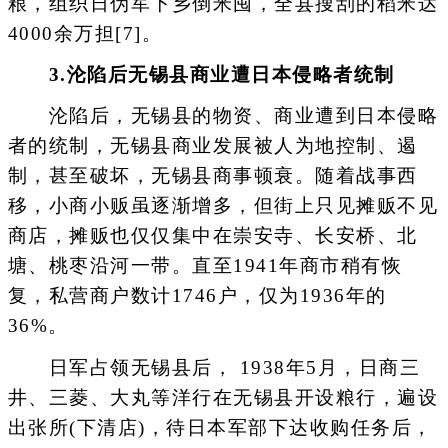
粮，组织日伪军下乡倒米囤，全县搜刮的稻米达
4000余万担[7]。
3.沦陷后无锡县商业遭日本侵略者统制
沦陷后，无锡县的物资、商业遭到日本侵略
者的统制，无锡县商业发展被人为地控制、遏
制，甚至破坏，无锡县商事顿衰。随着战事西
移，小商小贩虽逐渐增多，但街上只见摊贩不见
商店，摊贩也仅仅集中在崇安寺、长安桥、北
塘、桃枣沿河一带。直至1941年商市稍有恢
复，私营商户数计1746户，仅为1936年的
36%。
日军占领无锡县后， 1938年5月，日商三
井、三菱、大丸等洋行在无锡县开设粮行，遍设
出张所(下清店)，待日本军部下达收购任务后，