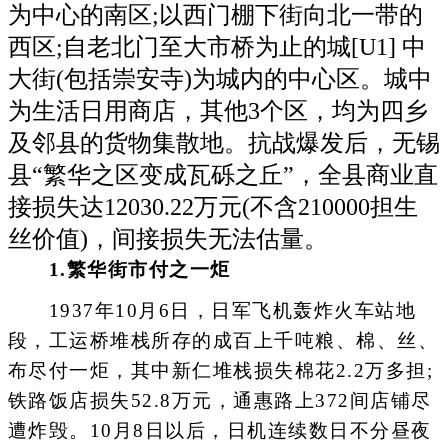
为中心的南区;以西门棚下街向北一带的
西区;自老北门至大市桥为止的城[U1] 中
大街(包括崇安寺)为城内的中心区。城中
为生活日用商店，其他3个区，均为四乡
及邻县的货物集散地。抗战爆发后，无锡
县“繁华之区变成瓦砾之丘”，全县商业直
接损失达12030.22万元(不含210000担生
丝价值)，间接损失无法估量。
1.繁华街市付之一炬
1937年10月6日，日军飞机轰炸火车站地
段，工运桥堆栈所存的成百上千吨粮、棉、丝、
布尽付一炬，其中新仁堆栈损失棉花2.2万多担;
铁路饭店损失52.8万元，通惠路上372间店铺尽
遭炸毁。10月8日以后，日机连续数日不分昼夜