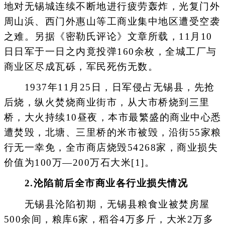
地对无锡城连续不断地进行疲劳轰炸，光复门外
周山浜、西门外惠山等工商业集中地区遭受空袭
之难。另据《密勒氏评论》文章所载，11月10
日日军于一日之内竟投弹160余枚，全城工厂与
商业区尽成瓦砾，军民死伤无数。
1937年11月25日，日军侵占无锡县，先抢
后烧，纵火焚烧商业街市，从大市桥烧到三里
桥，大火持续10昼夜，本市最繁盛的商业中心悉
遭焚毁，北塘、三里桥的米市被毁，沿街55家粮
行无一幸免，全市商店烧毁54268家，商业损失
价值为100万—200万石大米[1]。
2.沦陷前后全市商业各行业损失情况
无锡县沦陷初期，无锡县粮食业被焚房屋
500余间，粮库6家，稻谷4万多斤，大米2万多