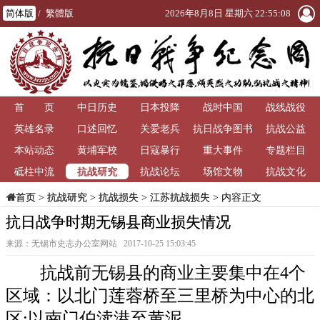
简体版
/
繁體版
2026年8月8日 星期六 22:55:08
首 页
中日历史
日本投降
战时中国
战线战役
英雄名录
口述回忆
关爱老兵
抗日战争图书
抗战公益
本站动态
黄埔军校
日寇暴行
重大事件
馆
专题栏目
抗战研究
砥柱中流
抗战论坛
场馆文物
抗战文化
>
抗战研究
>
抗战损失
>
江苏抗战损失
> 内容正文
首页
抗日战争时期无锡县商业损失情况
来源：无锡市史志办公室网站 2017-10-25 15:03:45
抗战前无锡县的商业主要集中在4个
区域：以北门莲蓉桥至三里桥为中心的北
区;以南门伯渎港至黄泥