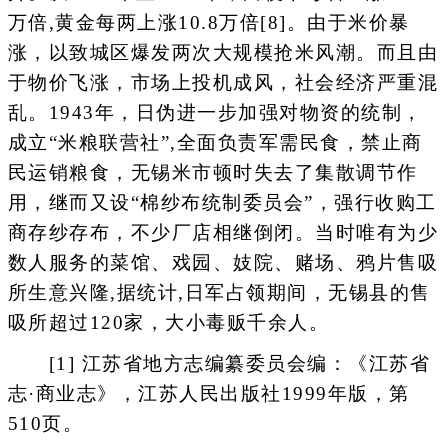
万倍,黄金每两上涨10.8万倍[8]。由于米价暴
涨，以致城区爆发两次大规模抢米风潮。而且由
于物价飞涨，市场上投机成风，社会经济严重混
乱。1943年，日伪进一步加强对物资的统制，
成立“米粮联营社”,全面负责军需民食，禁止商
民运销粮食，无锡米市顿时失去了集散调节作
用，继而又设“棉纱布统制委员会”，强行收购工
商存纱存布，不少厂店相继倒闭。当时唯有为少
数人服务的菜馆、戏园、妓院、赌场、鸦片售吸
所生意兴隆,据统计,日军占领期间，无锡县的售
吸所超过120家，大小毒贩千余人。
[1] 江苏省地方志编纂委员会编：《江苏省
志·商业志》，江苏人民出版社1999年版，第
510页。