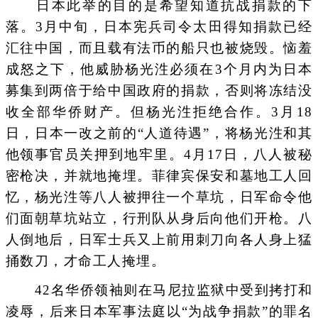
日本此举的目的是希望知道抗战捐款的下
落。3月中旬，日本宪兵司令太田得知捐款已经
汇往中国，而且载有法币的船只也被烧毁。恼羞
成怒之下，他威胁杨光泩必须在3个月内为日本
募集到两倍于给中国政府的捐款，否则将冻结没
收全部华侨财产。但杨光泩拒绝合作。3月18
日，日本一改之前的“人道待遇”，将杨光泩和其
他领事官员关押到地牢里。4月17日，八人被秘
密枪决，并就地掩埋。菲律宾保安和墓地工人回
忆，杨光泩等八人被押往一个草坑，日军命令他
们面朝草坑站立，行刑队从身后向他们开枪。八
人倒地后，日军士兵又上前用刺刀向各人身上猛
捅数刀，才命工人掩埋。
42名华侨领袖则在马尼拉监狱中受到拷打和
凌辱，后来日本军事法庭以“为战争捐款”的罪名