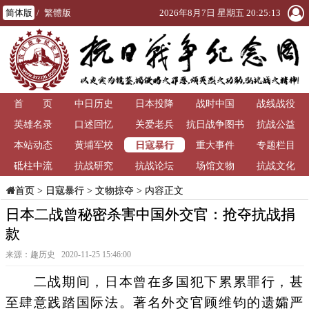
简体版
/
繁體版
2026年8月7日 星期五 20:25:13
首 页
中日历史
日本投降
战时中国
战线战役
英雄名录
口述回忆
关爱老兵
抗日战争图书
抗战公益
日寇暴行
本站动态
黄埔军校
重大事件
馆
专题栏目
砥柱中流
抗战研究
抗战论坛
场馆文物
抗战文化
>
日寇暴行
>
文物掠夺
> 内容正文
首页
日本二战曾秘密杀害中国外交官：抢夺抗战捐
款
来源：趣历史 2020-11-25 15:46:00
二战期间，日本曾在多国犯下累累罪行，甚
至肆意践踏国际法。著名外交官顾维钧的遗孀严