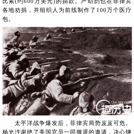
比索(约600万美元)的捐款。严幼韵也在菲律宾
各地劝捐，并组织人为前线制作了100万个医疗
包。
太平洋战争爆发后，菲律宾局势岌岌可危。
杨光泩谢绝了美国官员一同撤退的邀请，决心继