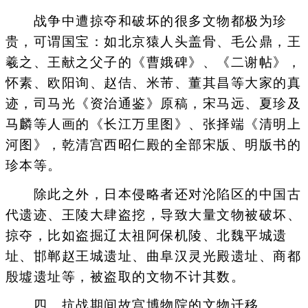
战争中遭掠夺和破坏的很多文物都极为珍
贵，可谓国宝：如北京猿人头盖骨、毛公鼎，王
羲之、王献之父子的《曹娥碑》、《二谢帖》，
怀素、欧阳询、赵佶、米芾、董其昌等大家的真
迹，司马光《资治通鉴》原稿，宋马远、夏珍及
马麟等人画的《长江万里图》、张择端《清明上
河图》，乾清宫西昭仁殿的全部宋版、明版书的
珍本等。
除此之外，日本侵略者还对沦陷区的中国古
代遗迹、王陵大肆盗挖，导致大量文物被破坏、
掠夺，比如盗掘辽太祖阿保机陵、北魏平城遗
址、邯郸赵王城遗址、曲阜汉灵光殿遗址、商都
殷墟遗址等，被盗取的文物不计其数。
四、抗战期间故宫博物院的文物迁移