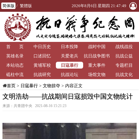
简体版
/
繁體版
2026年8月6日 星期四 21:47:50
首 页
中日历史
日本投降
战时中国
战线战役
英雄名录
口述回忆
关爱老兵
抗日战争图书
抗战公益
日寇暴行
本站动态
黄埔军校
重大事件
馆
专题栏目
砥柱中流
抗战研究
抗战论坛
场馆文物
抗战文化
>
日寇暴行
>
文物掠夺
> 内容正文
首页
文明浩劫——抗战期间日寇损毁中国文物统计
来源：共青团中央 2021-08-16 15:21:23