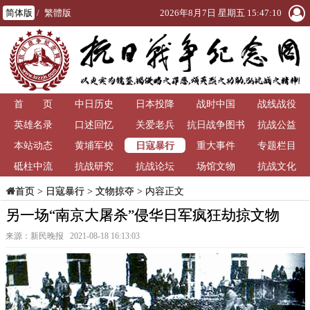
简体版
/
繁體版
2026年8月7日 星期五 15:47:11
首 页
中日历史
日本投降
战时中国
战线战役
英雄名录
口述回忆
关爱老兵
抗日战争图书
抗战公益
日寇暴行
本站动态
黄埔军校
重大事件
馆
专题栏目
砥柱中流
抗战研究
抗战论坛
场馆文物
抗战文化
>
日寇暴行
>
文物掠夺
> 内容正文
首页
另一场“南京大屠杀”侵华日军疯狂劫掠文物
来源：新民晚报 2021-08-18 16:13:03