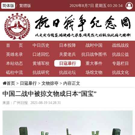
简体版
/
繁體版
2026年8月7日 星期五 03:20:55
首 页
中日历史
日本投降
战时中国
战线战役
英雄名录
口述回忆
关爱老兵
抗日战争图书
抗战公益
日寇暴行
本站动态
黄埔军校
重大事件
馆
专题栏目
砥柱中流
抗战研究
抗战论坛
场馆文物
抗战文化
>
日寇暴行
>
文物掠夺
> 内容正文
首页
中国二战中被掠文物成日本“国宝”
来源：广州日报 2021-08-19 14:28:31