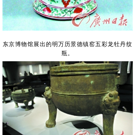
东京博物馆展出的明万历景德镇窑五彩龙牡丹纹
瓶。