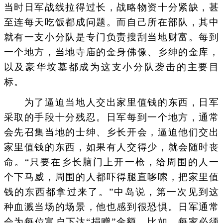
当时日军战线拉得过长，战略物资十分紧缺，甚
至连每天吃饭都成问题。而自己所在部队，其中
就有一支小分队是专门负责搜刮当地财富。每到
一个地方，当地寺庙的金身佛像、乡绅的金库，
以及豪华坟墓都成为这支小分队袭击的主要目
标。
为了逼迫当地人交出家里值钱的东西，日军
采取的手段十分残忍。日军每到一个地方，通常
会先召集当地的士绅、乡长开会，逼迫他们交出
家里值钱的东西，如果有人交得少，就会随时丧
命。“只要在乡长脑门上开一枪，给周围的人一
个下马威，周围的人都吓得腿直哆嗦，把家里值
钱的东西都拿过来了。”中岛说，第一次见到这
种血溅当场的场景，他也感到很恐惧。日军通常
会为每位富户下达“捐赠”金额，比如，每家必须