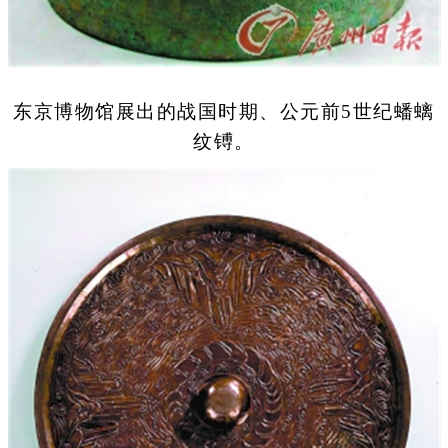
东京博物馆展出的战国时期、公元前5世纪蟠螭
纹镈。