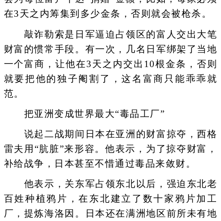
在3天之内筹集到多少金条，否则就会被枪杀。
敲诈勒索是日军逼迫占领区的富人交出大笔
财富的惯常手段。有一次，几名日军绑架了当地
一个富商，让他在3天之内交出10根金条，否则
就要把他的独子阉割了，这名富商只能乖乖就
范。
把亚洲变成世界最大“毒品工厂”
说起二战期间日本在亚洲的财富掠夺，西格
雷夫用“肮脏”来形容。他表示，为了掠夺财富，
补给战争，日本甚至不惜通过毒品来敛财。
他表示，关东军占领东北以后，强迫东北老
百姓种植鸦片，在东北建立了数十家鸦片加工
厂，提炼海洛因。日本还在满洲地区前所未有地