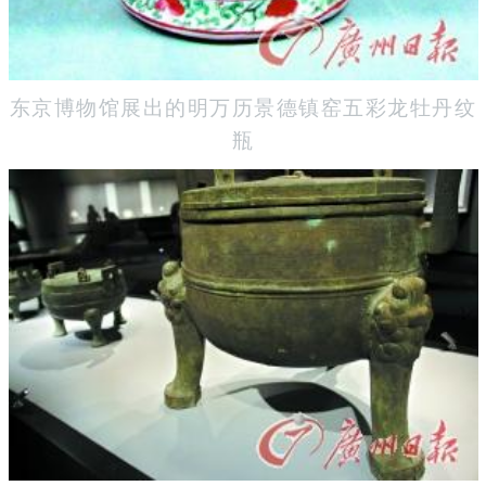
东京博物馆展出的明万历景德镇窑五彩龙牡丹纹
瓶