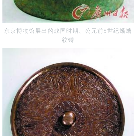
东京博物馆展出的战国时期、公元前5世纪蟠螭
纹镈