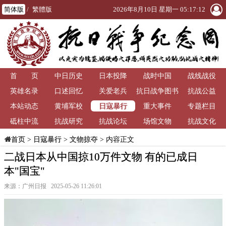
简体版
/
繁體版
2026年8月10日 星期一 05:17:13
首 页
中日历史
日本投降
战时中国
战线战役
英雄名录
口述回忆
关爱老兵
抗日战争图书
抗战公益
日寇暴行
本站动态
黄埔军校
重大事件
馆
专题栏目
砥柱中流
抗战研究
抗战论坛
场馆文物
抗战文化
>
日寇暴行
>
文物掠夺
> 内容正文
首页
二战日本从中国掠10万件文物 有的已成日
本"国宝"
来源：广州日报 2025-05-26 11:26:01