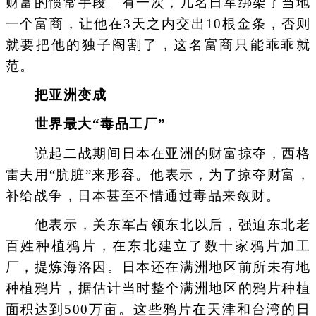
财富的惯常手段。有一次，几名日军绑架了当地
一个富商，让他在3天之内交出10根金条，否则
就要把他的独子阉割了，这名富商只能乖乖就
范。
把亚洲变成
世界最大“毒品工厂”
说起二战期间日本在亚洲的财富掠夺，西格
雷夫用“肮脏”来形容。他表示，为了掠夺财富，
补给战争，日本甚至不惜通过毒品来敛财。
他表示，关东军占领东北以后，强迫东北老
百姓种植鸦片，在东北建立了数十家鸦片加工
厂，提炼海洛因。日本还在满洲地区前所未有地
种植鸦片，据估计当时整个满洲地区的鸦片种植
面积达到500万亩。这些鸦片在天津和台湾的日