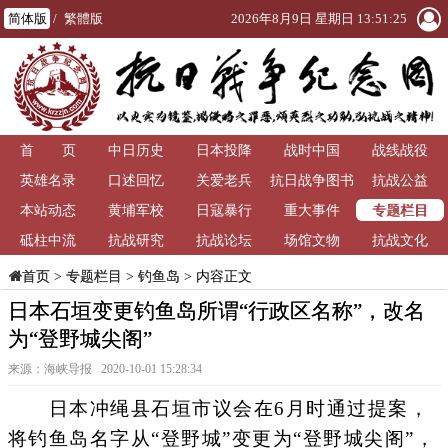
简体版
/
繁體版
2026年8月9日 星期日 13:51:25
首 页
中日历史
日本投降
战时中国
战线战役
英雄名录
口述回忆
关爱老兵
抗日战争图书
抗战公益
专题栏目
本站动态
黄埔军校
日寇暴行
重大事件
馆
砥柱中流
抗战研究
抗战论坛
场馆文物
抗战文化
>
专题栏目
>
钓鱼岛
> 内容正文
首页
日本石垣变更钓鱼岛所谓“行政区名称”，改名
为“登野城尖阁”
来源：海峡导报 2020-10-01 15:28:34
日本冲绳县石垣市议会在6月时通过提案，
将钓鱼岛名字从“登野城”变更为“登野城尖阁”，