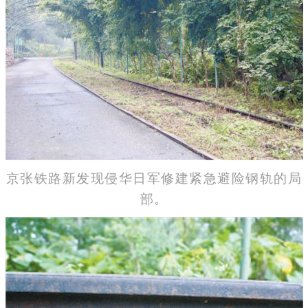
京张铁路新发现侵华日军修建紧急避险钢轨的局
部。