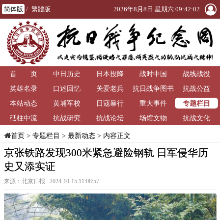
简体版
/
繁體版
2026年8月8日 星期六 09:42:02
首 页
中日历史
日本投降
战时中国
战线战役
英雄名录
口述回忆
关爱老兵
抗日战争图书
抗战公益
专题栏目
本站动态
黄埔军校
日寇暴行
重大事件
馆
砥柱中流
抗战研究
抗战论坛
场馆文物
抗战文化
>
专题栏目
>
最新动态
> 内容正文
首页
京张铁路发现300米紧急避险钢轨 日军侵华历
史又添实证
来源：北京日报 2024-10-15 11:08:57