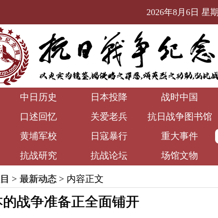
2026年8月6日 星期四
中日历史
日本投降
战时中国
口述回忆
关爱老兵
抗日战争图书馆
黄埔军校
日寇暴行
重大事件
抗战研究
抗战论坛
场馆文物
目
>
最新动态
> 内容正文
本的战争准备正全面铺开