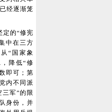
影已经逐渐笼
定的“修宪
求集中在三方
从“国家象
二，降低“修
半数即可；第
民党内不同派
空三军”的限
军队身份，并