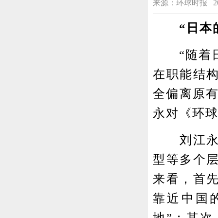
来源：环球时报 2025-1
“日本的‘
“随着日
在职能结
全偏离原有
永对《环
刘江永进
型等多个层
来看，首
靠近中国
地”；其次