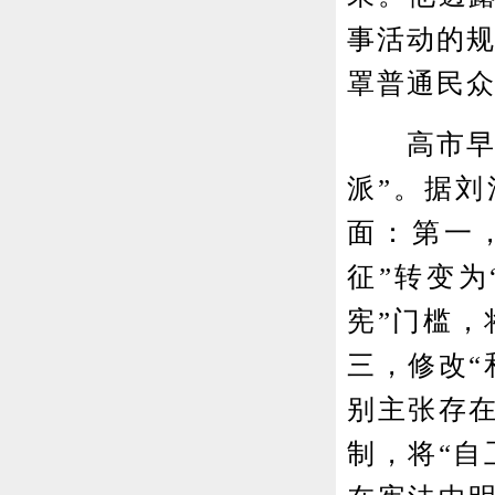
事活动的规
罩普通民众
高市早苗
派”。据刘
面：第一
征”转变为
宪”门槛，
三，修改“
别主张存在
制，将“自