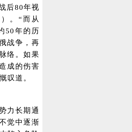
战后80年视
）。“而从
约50年的历
俄战争，再
脉络。如果
国造成的伤害
本慨叹道。
势力长期通
知不觉中逐渐