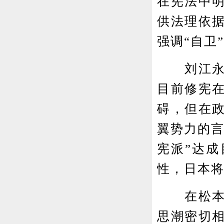
在宪法中明
供法理依据
强调“自卫
刘江永表
目前修宪
碍，但在
翼势力的言
宪派”达成
性，日本将
在松本泰
思潮密切