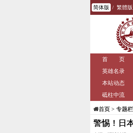
简体版
/
繁體版
首 页
英雄名录
本站动态
砥柱中流
>
专题栏
首页
警惕！日