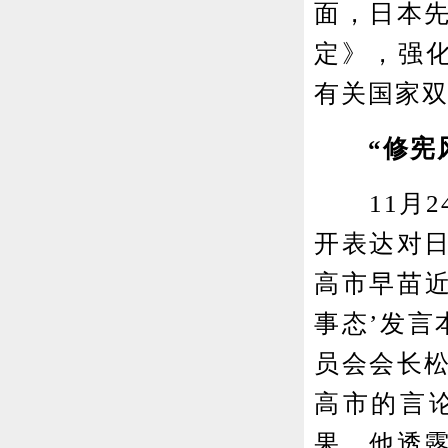
面，日本
定》，强化
有关国家
“修宪风
11月2
开表达对
高市早苗近
事态’发言
员会会长
高市的言
果。他透