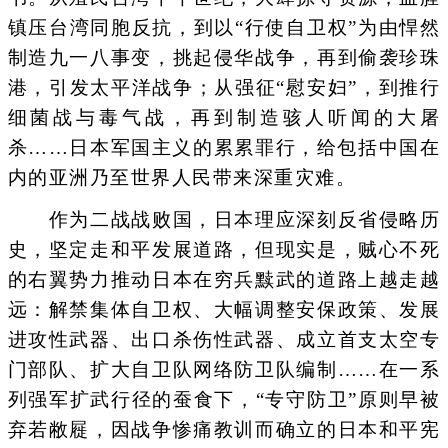
镇压台湾同胞反抗，到以“行使自卫权”为由悍然
制造九一八事变，挑起侵华战争，再到偷袭珍珠
港，引发太平洋战争；从强征“慰安妇”，到推行
细菌战与毒气战，再到制造骇人听闻的大屠
杀……日本军国主义的累累罪行，给包括中国在
内的亚洲乃至世界人民带来深重灾难。
作为二战战败国，日本理应深刻反省侵略历
史，坚定走和平发展道路，但现实是，贼心不死
的右翼势力推动日本在穷兵黩武的道路上越走越
远：解禁集体自卫权、大幅调整安保政策、发展
进攻性武器、出口杀伤性武器、成立首支太空专
门部队、扩大自卫队网络防卫队编制……在一系
列强军扩武行径的蚕食下，“专守防卫”原则早被
弃若敝屣，因战争惨痛教训而确立的日本和平宪