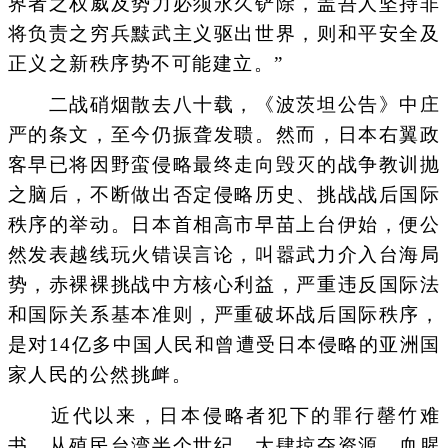
界者之权威及势力必须永久铲除，盖吾人坚持非
将负责之穷兵黩武主义驱出世界，则和平安全及
正义之新秩序势不可能建立。”
二战硝烟散去八十载，《波茨坦公告》中庄
严的条文，至今仍振聋发聩。然而，日本右翼政
客早已将因野蛮侵略最终走向毁灭的战争教训抛
之脑后，不断做出否定侵略历史、挑战战后国际
秩序的举动。日本首相高市早苗上台伊始，便公
然发表越线玩火错误言论，叫嚣武力介入台海局
势，赤裸裸挑战中方核心利益，严重违反国际法
和国际关系基本准则，严重破坏战后国际秩序，
是对14亿多中国人民和曾遭受日本侵略的亚洲国
家人民的公然挑衅。
近代以来，日本侵略者犯下的罪行罄竹难
书。从殖民台湾半个世纪，大肆掠夺资源，血腥