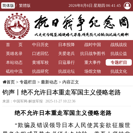
简体版
/
繁體版
2026年8月6日 星期四 06:41:46
首 页
中日历史
日本投降
战时中国
战线战役
英雄名录
口述回忆
关爱老兵
抗日战争图书
抗战公益
专题栏目
本站动态
黄埔军校
日寇暴行
重大事件
馆
砥柱中流
抗战研究
抗战论坛
场馆文物
抗战文化
>
专题栏目
>
最新动态
> 内容正文
首页
钧声丨绝不允许日本重走军国主义侵略老路
来源：中国军网-解放军报 2025-11-27 10:22:36
绝不允许日本重走军国主义侵略老路
“欺骗及错误领导日本人民使其妄欲征服世