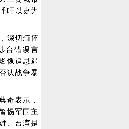
呼吁以史为
，深切缅怀
涉台错误言
影像追思遇
否认战争暴
典奇表示，
警惕军国主
难、台湾是