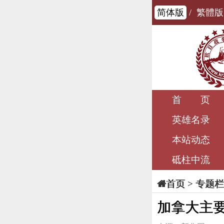
简体版
/
繁體版
首 页
英雄名录
本站动态
砥柱中流
>
专题栏
首页
加拿大主