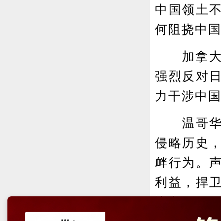
中国领土
何阻挠中
加拿大纪
强烈反对
力干涉中
温哥华与
侵略历史
衅行为。
利益，捍
议书》，