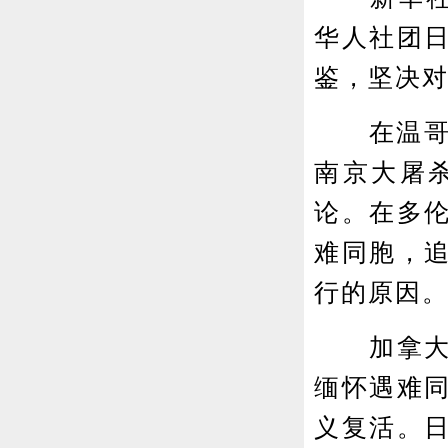
华人社团
鉴，坚决对
在温哥华
南京大屠
论。在多
难同胞，
行的原因
加拿大中
缅怀遇难
义复活。