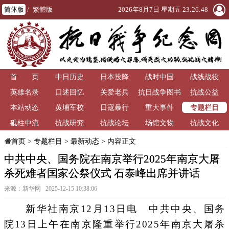
简体版
/
繁體版
2026年8月7日 星期五 23:26:48
首 页
中日历史
日本投降
战时中国
战线战役
英雄名录
口述回忆
关爱老兵
抗日战争图书
抗战公益
专题栏目
本站动态
黄埔军校
日寇暴行
重大事件
馆
砥柱中流
抗战研究
抗战论坛
场馆文物
抗战文化
>
专题栏目
>
最新动态
> 内容正文
首页
中共中央、国务院在南京举行2025年南京大屠
杀死难者国家公祭仪式 石泰峰出席并讲话
来源：新华网 2025-12-15 10:38:06
新华社南京12月13日电 中共中央、国务
院13日上午在南京隆重举行2025年南京大屠杀