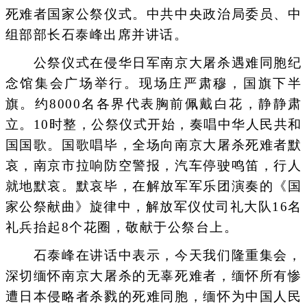
死难者国家公祭仪式。中共中央政治局委员、中
组部部长石泰峰出席并讲话。
公祭仪式在侵华日军南京大屠杀遇难同胞纪
念馆集会广场举行。现场庄严肃穆，国旗下半
旗。约8000名各界代表胸前佩戴白花，静静肃
立。10时整，公祭仪式开始，奏唱中华人民共和
国国歌。国歌唱毕，全场向南京大屠杀死难者默
哀，南京市拉响防空警报，汽车停驶鸣笛，行人
就地默哀。默哀毕，在解放军军乐团演奏的《国
家公祭献曲》旋律中，解放军仪仗司礼大队16名
礼兵抬起8个花圈，敬献于公祭台上。
石泰峰在讲话中表示，今天我们隆重集会，
深切缅怀南京大屠杀的无辜死难者，缅怀所有惨
遭日本侵略者杀戮的死难同胞，缅怀为中国人民