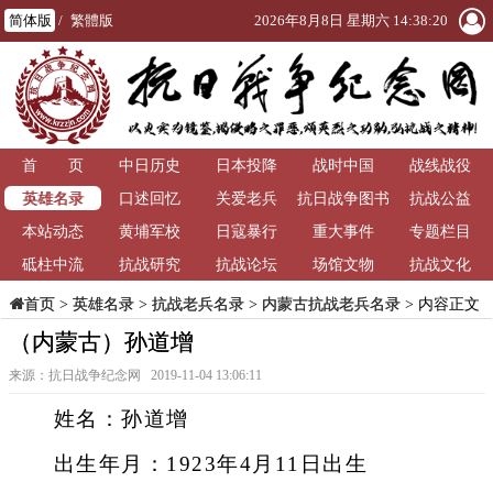
简体版
/
繁體版
2026年8月8日 星期六 14:38:20
首 页
中日历史
日本投降
战时中国
战线战役
英雄名录
口述回忆
关爱老兵
抗日战争图书
抗战公益
本站动态
黄埔军校
日寇暴行
重大事件
馆
专题栏目
砥柱中流
抗战研究
抗战论坛
场馆文物
抗战文化
>
英雄名录
>
抗战老兵名录
>
内蒙古抗战老兵名录
> 内容正文
首页
（内蒙古）孙道增
来源：抗日战争纪念网 2019-11-04 13:06:11
姓名：孙道增
出生年月：1923年4月11日出生