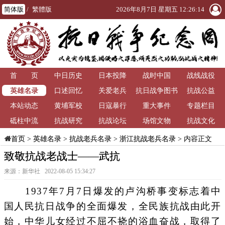
简体版
/
繁體版
2026年8月7日 星期五 12:26:15
首 页
中日历史
日本投降
战时中国
战线战役
英雄名录
口述回忆
关爱老兵
抗日战争图书
抗战公益
本站动态
黄埔军校
日寇暴行
重大事件
馆
专题栏目
砥柱中流
抗战研究
抗战论坛
场馆文物
抗战文化
>
英雄名录
>
抗战老兵名录
>
浙江抗战老兵名录
> 内容正文
首页
致敬抗战老战士——武抗
来源：新华社 2022-08-05 15:34:27
1937年7月7日爆发的卢沟桥事变标志着中
国人民抗日战争的全面爆发，全民族抗战由此开
始，中华儿女经过不屈不挠的浴血奋战，取得了