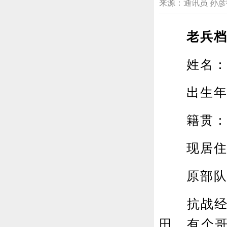
来源：通讯员 孙彦德 20
老兵档
姓名：
出生年月：
籍贯：
现居住地：
原部队番
抗战经历
田。有个