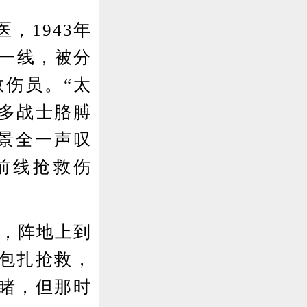
1943年
战一线，被分
救伤员。“太
多战士胳膊
景全一声叹
前线抢救伤
，阵地上到
包扎抢救，
睹，但那时