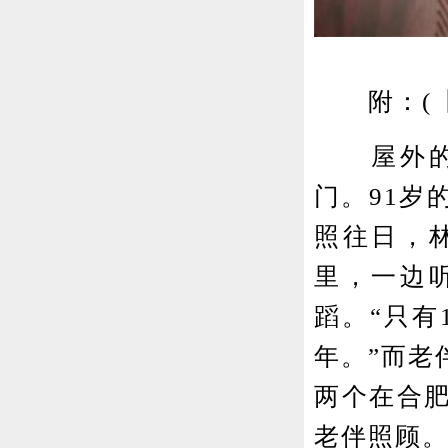
附：(【
屋外的雨
门。91岁
照往日，
里，一边
蹈。“只有
年。”而老
两个在合
老伴照顾