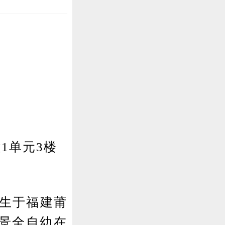
1单元3楼
生于福建莆
景全自幼在