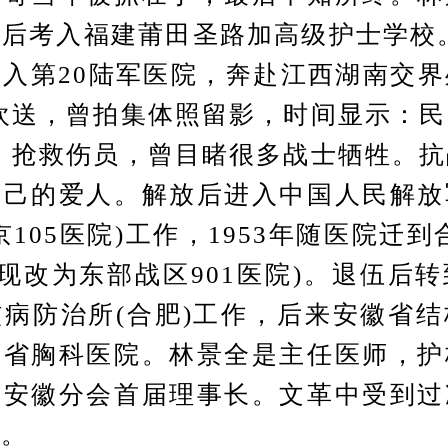
后考入福建莆田圣路加高级护士学校。1
入第20陆军医院，奔赴江西湖南交
欢送，曾拍集体照留影，时间显示：
，抢救伤员，曾目睹很多战士牺牲。
自己的爱人。解放后进入中国人民解放
京105医院)工作，1953年随医院迁到
，现改为东部战区901医院)。退伍后
病防治所(合肥)工作，后来安徽省
徽省胸科医院。林景全是主任医师，护
会安徽分会首届理事长。文革中受到过
遇。