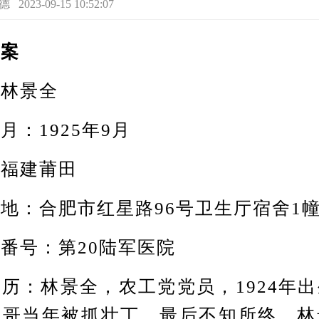
23-09-15 10:52:07
案
林景全
1925年9月
福建莆田
合肥市红星路96号卫生厅宿舍1幢
号：第20陆军医院
：林景全，农工党党员，1924年出
哥哥当年被抓壮丁，最后不知所终。林