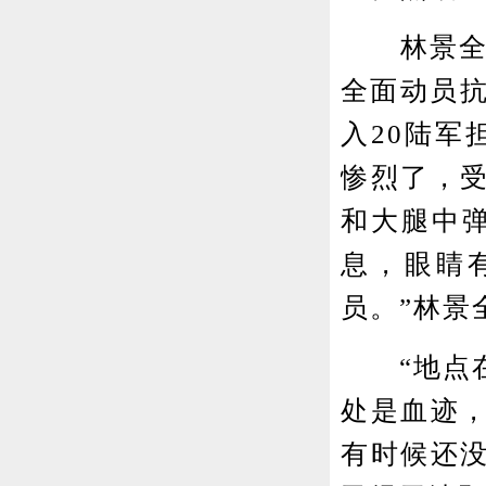
林景全是
全面动员抗
入20陆军
惨烈了，
和大腿中
息，眼睛
员。”林景
“地点在
处是血迹
有时候还