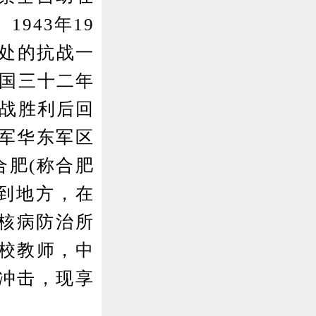
943年19
界处的抗战一
民国三十二年
抗战胜利后回
军华东军区
合肥(称合肥
转到地方，在
结核病防治所
校教师，中
冲击，现享