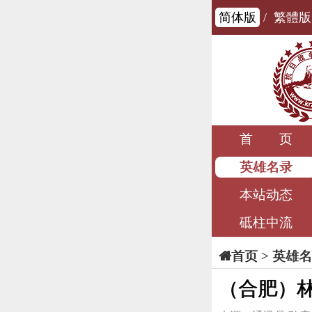
简体版
/
繁體版
首 页
英雄名录
本站动态
砥柱中流
>
英雄名
首页
（合肥）