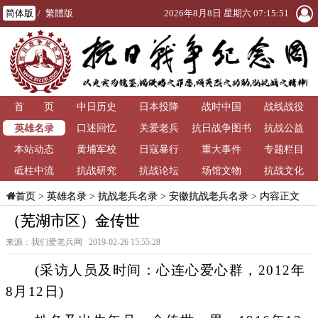
简体版
/
繁體版
2026年8月8日 星期六 07:15:51
首 页
中日历史
日本投降
战时中国
战线战役
英雄名录
口述回忆
关爱老兵
抗日战争图书
抗战公益
本站动态
黄埔军校
日寇暴行
重大事件
馆
专题栏目
砥柱中流
抗战研究
抗战论坛
场馆文物
抗战文化
>
英雄名录
>
抗战老兵名录
>
安徽抗战老兵名录
> 内容正文
首页
（芜湖市区）金传世
来源：我们爱老兵网 2019-02-26 15:55:28
(采访人员及时间：心连心爱心群，2012年
8月12日)