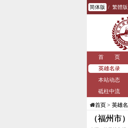
简体版
/
繁體版
首 页
英雄名录
本站动态
砥柱中流
>
英雄名
首页
（福州市