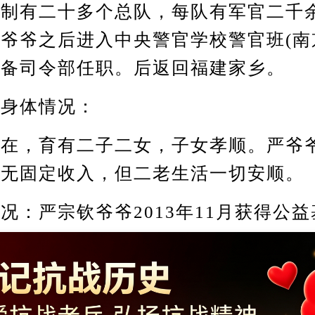
编制有二十多个总队，每队有军官二千
爷爷之后进入中央警官学校警官班(南
警备司令部任职。后返回福建家乡。
身体情况：
，育有二子二女，子女孝顺。严爷
前无固定收入，但二老生活一切安顺。
严宗钦爷爷2013年11月获得公益
Copyright ©2014-2023 krzzjn.com All Rights Reserved
湘ICP备18022032号 湘公网安备43010402000821号