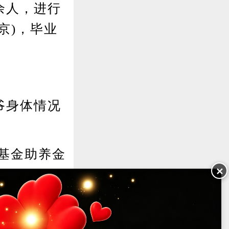
余人，进行
京)，毕业
爷身体情况
基金助养金
✕