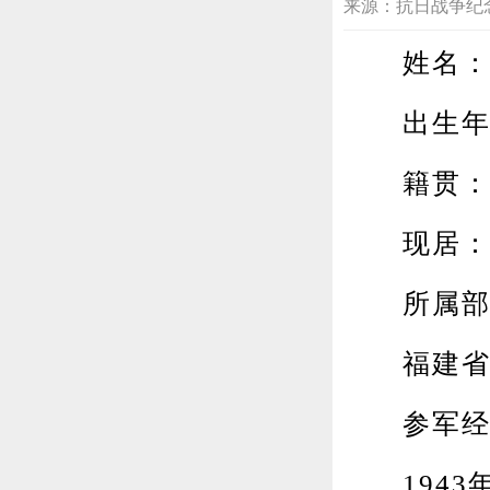
来源：抗日战争纪念网 20
姓名：
出生年月：
籍贯：福
现居：福
所属部队
福建省东
参军经
1943