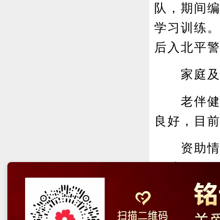
队，期间
学习训练。
后入北平
家庭及
老伴健在
良好，目
资助情况：
资助