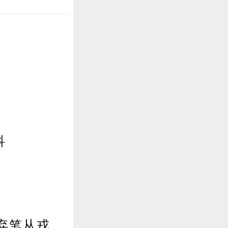
科
弃笔从戎，