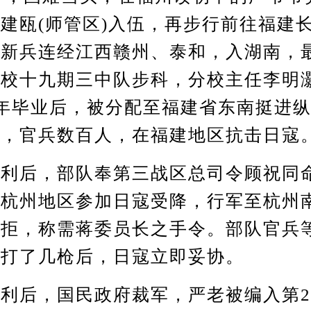
建瓯(师管区)入伍，再步行前往福建
，新兵连经江西赣州、泰和，入湖南，
校十九期三中队步科，分校主任李明灏
44年毕业后，被分配至福建省东南挺进
瓯，官兵数百人，在福建地区抗击日寇
后，部队奉第三战区总司令顾祝同
往杭州地区参加日寇受降，行军至杭州
抗拒，称需蒋委员长之手令。部队官兵
，打了几枪后，日寇立即妥协。
后，国民政府裁军，严老被编入第2