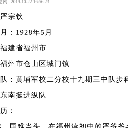
19-10-22 16:56:23
严宗钦
1928年5月
建省福州市
州市仓山区城门镇
：黄埔军校二分校十九期三中队步
南挺进纵队
历：
年，国难当头，在福州读初中的严爷爷