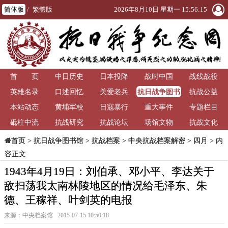
简体版
/
繁體版
2026年8月10日 星期一 15:56:15
首 页
中日历史
日本投降
战时中国
战线战役
抗日战争图书
英雄名录
口述回忆
关爱老兵
抗战公益
馆
本站动态
黄埔军校
日寇暴行
重大事件
专题栏目
砥柱中流
抗战研究
抗战论坛
场馆文物
抗战文化
>
抗日战争图书馆
>
抗战档案
>
中央抗战档案解密
>
四月
> 内
首页
容正文
1943年4月19日：刘伯承、邓小平、李达关于
敌扫荡我太南林陵地区的情况给毛泽东、朱
德、王稼祥、叶剑英的电报
来源：中央档案馆 2015-07-15 10:50:18