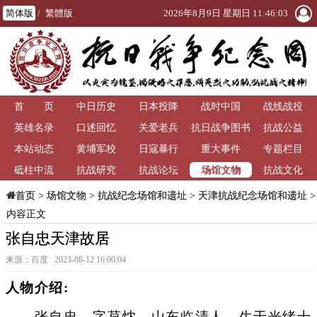
简体版
/
繁體版
2026年8月9日 星期日 11:46:04
首 页
中日历史
日本投降
战时中国
战线战役
英雄名录
口述回忆
关爱老兵
抗日战争图书
抗战公益
本站动态
黄埔军校
日寇暴行
重大事件
馆
专题栏目
场馆文物
砥柱中流
抗战研究
抗战论坛
抗战文化
>
场馆文物
>
抗战纪念场馆和遗址
>
天津抗战纪念场馆和遗址
>
首页
内容正文
张自忠天津故居
来源：百度 2023-08-12 16:00:04
人物介绍:
张自忠，字荩忱，山东临清人。生于光绪十