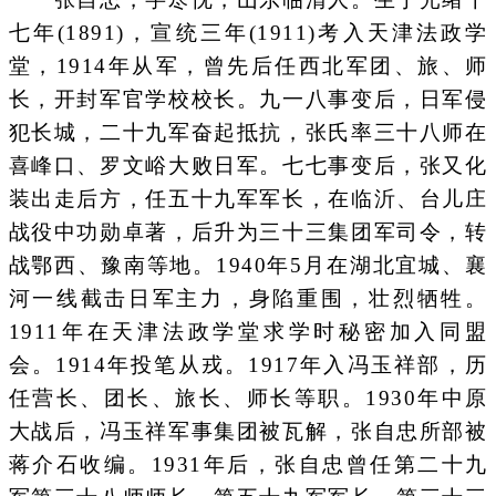
七年(1891)，宣统三年(1911)考入天津法政学
堂，1914年从军，曾先后任西北军团、旅、师
长，开封军官学校校长。九一八事变后，日军侵
犯长城，二十九军奋起抵抗，张氏率三十八师在
喜峰口、罗文峪大败日军。七七事变后，张又化
装出走后方，任五十九军军长，在临沂、台儿庄
战役中功勋卓著，后升为三十三集团军司令，转
战鄂西、豫南等地。1940年5月在湖北宜城、襄
河一线截击日军主力，身陷重围，壮烈牺牲。
1911年在天津法政学堂求学时秘密加入同盟
会。1914年投笔从戎。1917年入冯玉祥部，历
任营长、团长、旅长、师长等职。1930年中原
大战后，冯玉祥军事集团被瓦解，张自忠所部被
蒋介石收编。1931年后，张自忠曾任第二十九