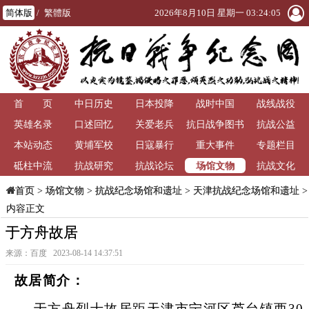
简体版
/
繁體版
2026年8月10日 星期一 03:24:06
首 页
中日历史
日本投降
战时中国
战线战役
英雄名录
口述回忆
关爱老兵
抗日战争图书
抗战公益
本站动态
黄埔军校
日寇暴行
重大事件
馆
专题栏目
场馆文物
砥柱中流
抗战研究
抗战论坛
抗战文化
>
场馆文物
>
抗战纪念场馆和遗址
>
天津抗战纪念场馆和遗址
>
首页
内容正文
于方舟故居
来源：百度 2023-08-14 14:37:51
故居简介：
于方舟烈士故居距天津市宁河区芦台镇西30