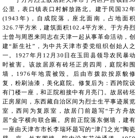
公里，表口镇表口村解放路北。建于民国32年
(1943年)，自成院落，座北面南，占地面积
326.7平方米，建筑面积102.4平方米。于方舟烈
士曾与周恩来同志在天津一起从事革命活动，创
建“新生社”，为中共天津市委党组织创始人之
一。1927年月12月30日在玉田县领导农民暴动
时被害。该故居原有砖坯正房四周，庭院和围
墙，1976年地震被毁。后由市拨款按原貌修
复，粉刷油漆，美化庭院。修复后为：西跨院设
有门楼一座，和正院相接中有月亮门。故居砖坯
正房屋间，东西藏自治区间为烈士生平事迹展览
室，西间为复原室，故居门前题写“于方舟故
居”金字横向联合匾。房前正院落东侧墙，建有
一座由天津市市长李瑞环题写的“津门之光”陶瓷