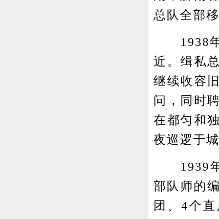
总队全部
1938
近。缉私
继续收容
问，同时
在都匀和
夜巡逻于
1939年
部队师的编
团、4个直