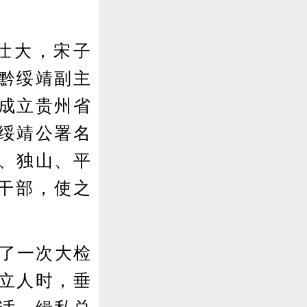
壮大，宋子
黔绥靖副主
山成立贵州省
绥靖公署名
、独山、平
干部，使之
了一次大检
立人时，垂