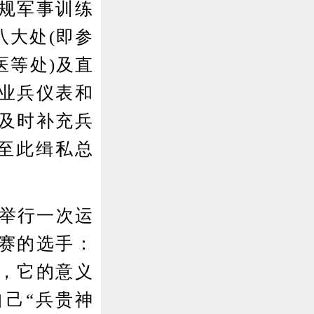
规军事训练
八大处(即参
医等处)及直
业兵仪表和
及时补充兵
至此缉私总
举行一次运
赛的选手：
”，它的意义
己“兵贵神