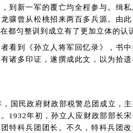
立，到新一军的覆亡均全程参与。缉私
，龙骧曾从松桃招来两百多兵源。由此
师在都匀整训到成立有了更加立体的认
看到《孙立人将军回忆录》，书中
竟有诸多印证，遂撰成此文，以为拾遗
年，国民政府财政部税警总团成立，主
。1932年初，孙立人应财政部部长
总团特科兵团团长。不久，特科兵团改