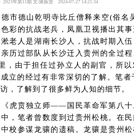
3年第11期 文/康振贤 2024-07-27 14:21:34
市德山乾明寺比丘僧释来空(俗名吴
奇色彩的抗战老兵，凤凰卫视播出其事
吴淞老人是湖南长沙人，抗战时期入伍
来亲历过部队从长沙迁入贵州的全过程
半里，由于担任过孙立人的副官，所以
成立的经过有非常深切的了解。笔者于
专访，了解到了很多鲜为人知的细节。
虎贲独立师——国民革命军第八十
程中，笔者曾数度到过贵州松桃。在民
师中校参谋龙骧的遗稿。龙骧是贵州松