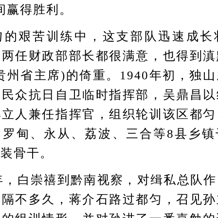
间赢得胜利。
艰苦训练中，这支部队迅速成长
熙两任财政部部长都很满意，也得到滇
贵州省主席)的倚重。1940年初，独
区民众抗日自卫临时指挥部，吴鼎昌以
孙立人兼任指挥官，组织轮训该区都匀
、罗甸、永从、荔波、三合等8县乡镇
武装骨干。
年，白崇禧到黔南视察，对缉私总队作
。隔不多久，蒋介石路过都匀，召见孙