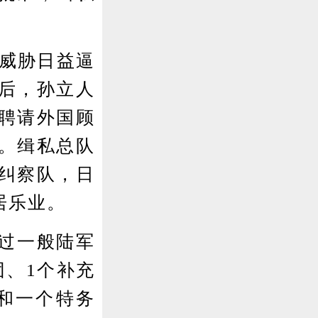
威胁日益逼
后，孙立人
聘请外国顾
。缉私总队
纠察队，日
居乐业。
超过一般陆军
团、1个补充
连和一个特务