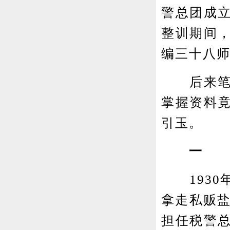
警总团成
整训期间
编三十八
后来笔者
掌握资料
引玉。
一
1930
拿走私贩盐
担任税警