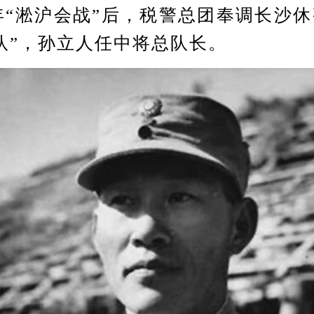
7年“淞沪会战”后，税警总团奉调长沙
队”，孙立人任中将总队长。