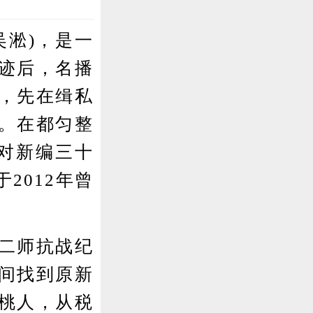
淞)，是一
迹后，名播
，先在缉私
。在都匀整
对新编三十
2012年曾
二师抗战纪
间找到原新
桃人，从税