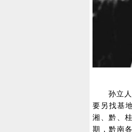
孙立人一
要另找基
湘、黔、
期，黔南