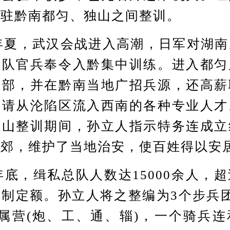
移驻黔南都匀、独山之间整训。
年夏，武汉会战进入高潮，日军对湖南
总队官兵奉令入黔集中训练。进入都匀
旧部，并在黔南当地广招兵源，还高薪
聘请从沦陷区流入西南的各种专业人才
独山整训期间，孙立人指示特务连成立
城郊，维护了当地治安，使百姓得以安
底，缉私总队人数达15000余人，
制定额。孙立人将之整编为3个步兵
属营(炮、工、通、辎)，一个骑兵