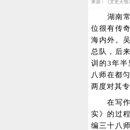
来源：《文史天地》202
湖南常德
位很有传
海内外。
总队，后
训的3年
八师在都匀
两度对其
在写作《
实》的过
编三十八