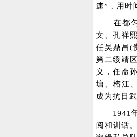
速”，用时
在都匀的
文、孔祥
任吴鼎昌(
第二绥靖
义，任命
塘、榕江
成为抗日
1941
阅和训话