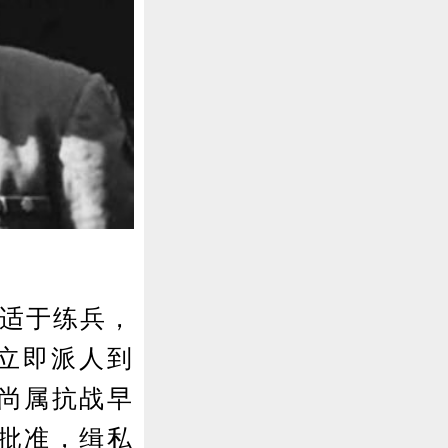
适于练兵，
立即派人到
尚属抗战早
批准，缉私