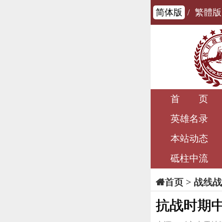
简体版
/
繁體版
首 页
英雄名录
本站动态
砥柱中流
>
战线战
首页
抗战时期