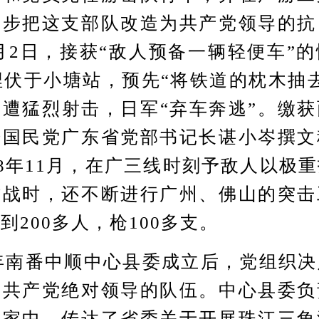
逐步把这支部队改造为共产党领导的抗
11月2日，接获“敌人预备一辆轻便车”
埋伏于小塘站，预先“将铁道的枕木抽
遭猛烈射击，日军“弃车奔逃”。缴
据国民党广东省党部书记长谌小岑撰文
38年11月，在广三线时刻予敌人以极
作战时，还不断进行广州、佛山的突击
到200多人，枪100多支。
年南番中顺中心县委成立后，党组织决
为共产党绝对领导的队伍。中心县委负
勤家中，传达了省委关于开展珠江三角