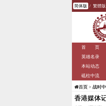
简体版
/
繁體版
首 页
英雄名录
本站动态
砥柱中流
>
战时中
首页
香港媒体