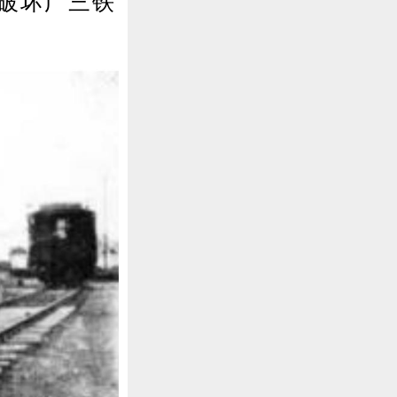
破坏广三铁