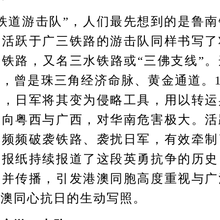
道游击队”，人们最先想到的是鲁南
，活跃于广三铁路的游击队同样书写了
铁路，又名三水铁路或“三佛支线”
，曾是珠三角经济命脉、黄金通道。19
后，日军将其变为侵略工具，用以转运
伸向粤西与广西，对华南危害极大。活
，频频破袭铁路、袭扰日军，有效牵制
港报纸持续报道了这段英勇抗争的历史
录并传播，引发港澳同胞高度重视与广
港澳同心抗日的生动写照。