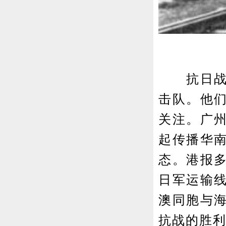
抗日战争
击队。他
关注。广
起传播华
态。港报
日军运输
澳同胞与
抗战的胜