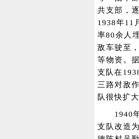
共支部，
1938年
率80余人
敌车驶至，
等物资。
支队在19
三路对敌
队很快扩大
1940
支队改造
德陈村吴