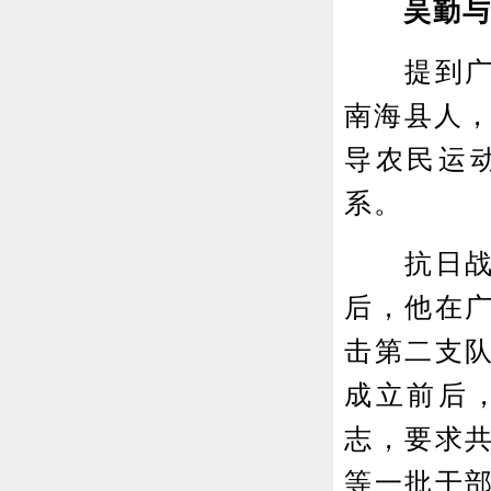
吴勤
提到广三
南海县人，
导农民运
系。
抗日战争
后，他在
击第二支
成立前后
志，要求
等一批干