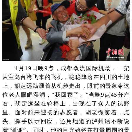
4月19日晚9点，成都双流国际机场，一架
从宝岛台湾飞来的飞机，稳稳降落在四川的土地
上，胡定远蹒跚着从机舱走出，眼前的景象令这
位老人眼眶湿润，“我回家了。”当晚9点45分左
右，胡定远坐在轮椅上，出现在了众人的视野
里。面对前来迎接的志愿者，胡老微笑着，点
头、挥手以示回应，还用地道的泸州话不断说
着“谢谢”。同时，他的目光始终在打量周围的景