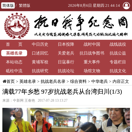
简体版
/
繁體版
2026年8月6日 星期四 21:44:14
首 页
中日历史
日本投降
战时中国
战线战役
英雄名录
口述回忆
关爱老兵
抗日战争图书
抗战公益
本站动态
黄埔军校
日寇暴行
重大事件
馆
专题栏目
砥柱中流
抗战研究
抗战论坛
场馆文物
抗战文化
>
英雄名录
>
抗战老兵名录
>
综合资料
>
中华老兵
> 内容正文
首页
满载77年乡愁 97岁抗战老兵从台湾归川(1/3)
来源：中新网 王春艳 2017-07-28 13:13:27