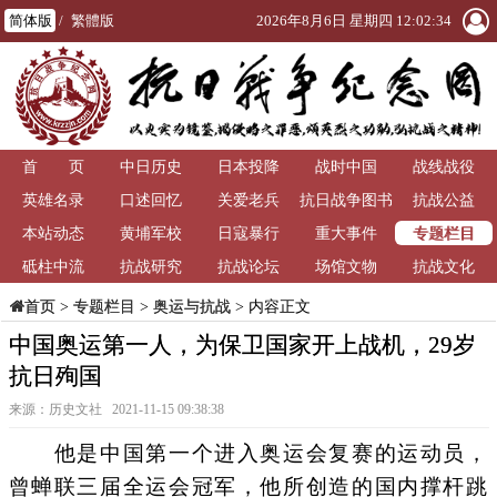
简体版
/
繁體版
2026年8月6日 星期四 12:02:36
首 页
中日历史
日本投降
战时中国
战线战役
英雄名录
口述回忆
关爱老兵
抗日战争图书
抗战公益
专题栏目
本站动态
黄埔军校
日寇暴行
重大事件
馆
砥柱中流
抗战研究
抗战论坛
场馆文物
抗战文化
>
专题栏目
>
奥运与抗战
> 内容正文
首页
中国奥运第一人，为保卫国家开上战机，29岁
抗日殉国
来源：历史文社 2021-11-15 09:38:38
他是中国第一个进入奥运会复赛的运动员，
曾蝉联三届全运会冠军，他所创造的国内撑杆跳