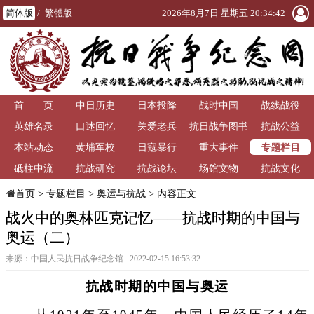
简体版
/
繁體版
2026年8月7日 星期五 20:34:44
首 页
中日历史
日本投降
战时中国
战线战役
英雄名录
口述回忆
关爱老兵
抗日战争图书
抗战公益
专题栏目
本站动态
黄埔军校
日寇暴行
重大事件
馆
砥柱中流
抗战研究
抗战论坛
场馆文物
抗战文化
>
专题栏目
>
奥运与抗战
> 内容正文
首页
战火中的奥林匹克记忆——抗战时期的中国与
奥运（二）
来源：中国人民抗日战争纪念馆 2022-02-15 16:53:32
抗战时期的中国与奥运