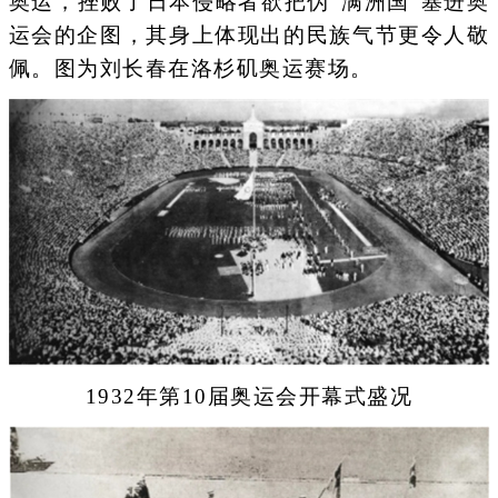
奥运，挫败了日本侵略者欲把伪“满洲国”塞进奥
运会的企图，其身上体现出的民族气节更令人敬
佩。图为刘长春在洛杉矶奥运赛场。
1932年第10届奥运会开幕式盛况