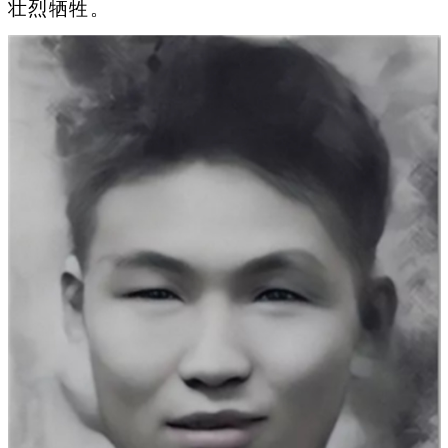
壮烈牺牲。