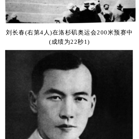
刘长春(右第4人)在洛杉矶奥运会200米预赛中
(成绩为22秒1)