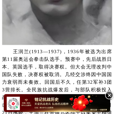
王润兰(1913—1937)，1936年被选为出席
第11届奥运会拳击队选手。预赛中，先后战胜日
本、英国选手，取得决赛权。但大会无理改判中
国队失败，决赛权被取消。几经交涉终因中国国
力衰弱而未奏效。回国后不久，任第32军补3团
3营排长。全民族抗战爆发后，与部队积极投入
✕
战斗。1937年9月14日，他率部队在漳河北岸阻
击来敌，连战4昼夜，负伤后坚持指挥作战。9月
21日拂晓，王润兰在带领几名战士以集束手榴弹