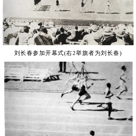
刘长春参加开幕式(右2举旗者为刘长春)