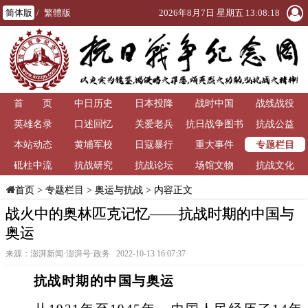
简体版
/
繁體版
2026年8月7日 星期五 13:08:21
首 页
中日历史
日本投降
战时中国
战线战役
英雄名录
口述回忆
关爱老兵
抗日战争图书
抗战公益
专题栏目
本站动态
黄埔军校
日寇暴行
重大事件
馆
砥柱中流
抗战研究
抗战论坛
场馆文物
抗战文化
>
专题栏目
>
奥运与抗战
> 内容正文
首页
战火中的奥林匹克记忆——抗战时期的中国与
奥运
来源：澎湃新闻·澎湃号·政务 2022-10-13 16:07:37
抗战时期的中国与奥运