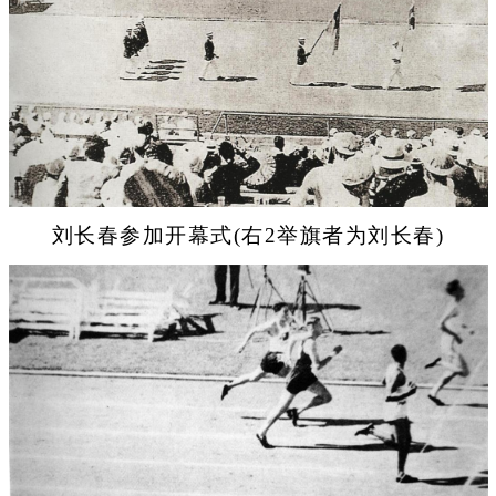
刘长春参加开幕式(右2举旗者为刘长春)