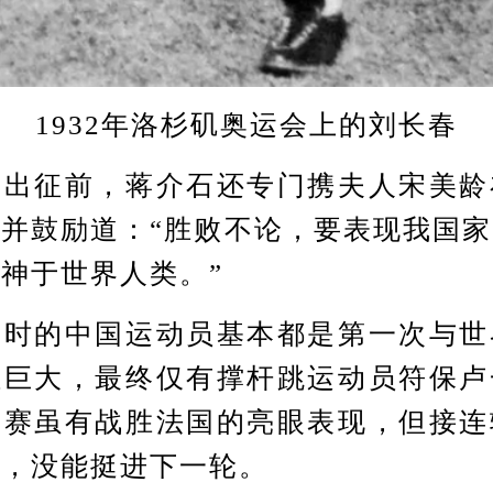
1932年洛杉矶奥运会上的刘长春
征前，蒋介石还专门携夫人宋美龄
并鼓励道：“胜败不论，要表现我国
神于世界人类。”
的中国运动员基本都是第一次与世
距巨大，最终仅有撑杆跳运动员符保卢
比赛虽有战胜法国的亮眼表现，但接连
鲁，没能挺进下一轮。