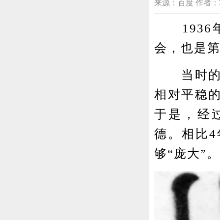
来源：百度 作者：写写历
1936
会，也是
当时的国
相对平稳
于是，经
德。相比
够“庞大”。