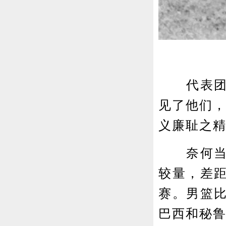
代表团出
见了他们，
义廉耻之精
奈何当时
较量，差
赛。男篮
巴西和秘