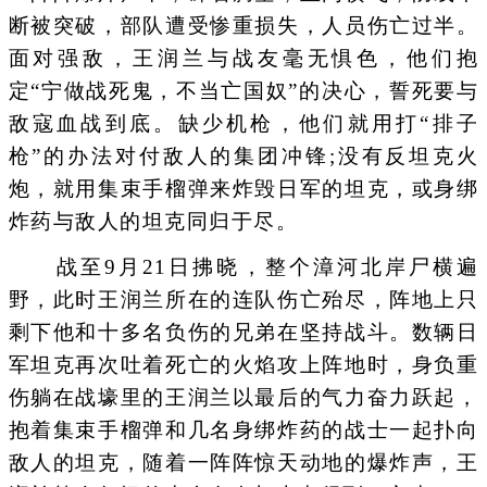
断被突破，部队遭受惨重损失，人员伤亡过半。
面对强敌，王润兰与战友毫无惧色，他们抱
定“宁做战死鬼，不当亡国奴”的决心，誓死要与
敌寇血战到底。缺少机枪，他们就用打“排子
枪”的办法对付敌人的集团冲锋;没有反坦克火
炮，就用集束手榴弹来炸毁日军的坦克，或身绑
炸药与敌人的坦克同归于尽。
战至9月21日拂晓，整个漳河北岸尸横遍
野，此时王润兰所在的连队伤亡殆尽，阵地上只
剩下他和十多名负伤的兄弟在坚持战斗。数辆日
军坦克再次吐着死亡的火焰攻上阵地时，身负重
伤躺在战壕里的王润兰以最后的气力奋力跃起，
抱着集束手榴弹和几名身绑炸药的战士一起扑向
敌人的坦克，随着一阵阵惊天动地的爆炸声，王