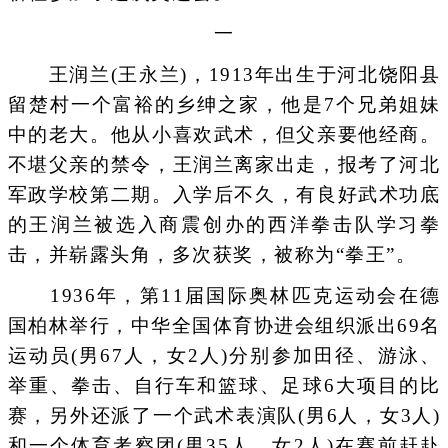
一
王润兰(王永兰)，1913年出生于河北饶阳县
留楚村一个富裕的乡绅之家，他是7个兄弟姐妹
中的老大。他从小喜欢武术，但父亲要他经商。
不堪父亲的禁令，王润兰离家出走，报考了河北
军政学校第二期。入学后不久，有良好武术功底
的王润兰被选入商震创办的西洋拳击队学习拳
击，并崭露头角，多次获奖，被称为“拳王”。
1936年，第11届国际奥林匹克运动会在德
国柏林举行，中华全国体育协进会组织派出69名
运动员(男67人，女2人)分别参加田径、游泳、
举重、拳击、自行车和篮球、足球6大项目的比
赛，另外还派了一个武术表演队(男6人，女3人)
和一个体育考察团(男35人，女2人)在赛前赶赴