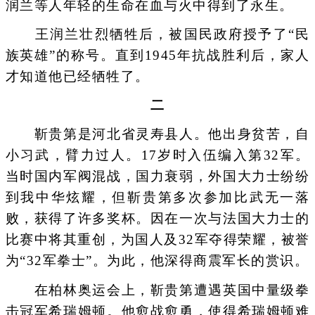
润兰等人年轻的生命在血与火中得到了永生。
王润兰壮烈牺牲后，被国民政府授予了“民
族英雄”的称号。直到1945年抗战胜利后，家人
才知道他已经牺牲了。
二
靳贵第是河北省灵寿县人。他出身贫苦，自
小习武，臂力过人。17岁时入伍编入第32军。
当时国内军阀混战，国力衰弱，外国大力士纷纷
到我中华炫耀，但靳贵第多次参加比武无一落
败，获得了许多奖杯。因在一次与法国大力士的
比赛中将其重创，为国人及32军夺得荣耀，被誉
为“32军拳士”。为此，他深得商震军长的赏识。
在柏林奥运会上，靳贵第遭遇英国中量级拳
击冠军希瑞姆顿。他愈战愈勇，使得希瑞姆顿难