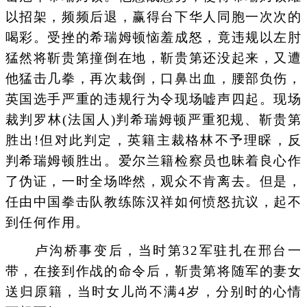
以招架，频频后退，赢得台下华人同胞一次次的
喝彩。受挫的希瑞姆顿恼羞成怒，竟违规以左肘
猛然将靳贵第撞倒在地，靳贵第还没起来，又遭
他猛击几拳，再次栽倒，口鼻出血，腰部负伤，
英国选手严重的违规行为令现场嘘声四起。现场
裁判罗林(法国人)判希瑞姆顿严重犯规、靳贵第
胜出!但对此判定，英籍主裁格林不予理睬，反
判希瑞姆顿胜出。爱尔兰籍检察员也昧着良心作
了伪证，一时全场哗然，观众不肯离去。但是，
任由中国拳击队教练陈汉祥如何愤怒抗议，起不
到任何作用。
卢沟桥事变后，当时第32军驻扎在邢台一
带，在接到作战的命令后，靳贵第将随军的妻女
送归原籍，当时女儿尚不满4岁，分别时的心情