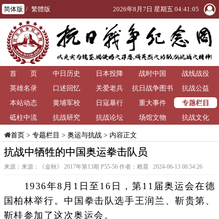
简体版
/
繁體版
2026年8月7日 星期五 04:41:06
首 页
中日历史
日本投降
战时中国
战线战役
英雄名录
口述回忆
关爱老兵
抗日战争图书
抗战公益
专题栏目
本站动态
黄埔军校
日寇暴行
重大事件
馆
砥柱中流
抗战研究
抗战论坛
场馆文物
抗战文化
>
专题栏目
>
奥运与抗战
> 内容正文
首页
抗战中牺牲的中国奥运拳击队员
来源：来源：《金秋》 2017年第13期 P55-56 作者：赖晨 2024-06-13 08:54:26
1936年8月1日至16日，第11届奥运会在德
国柏林举行。中国拳击队选手王润兰、靳贵第、
靳桂参加了这次奥运会。