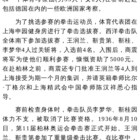
包括德国在内的一些欧洲国家考察。
为了挑选参赛的拳击运动员，体育代表团在
上海申园健身房进行了拳击选拔赛。西洋拳击队
全体南下参加选拔赛，王润兰、靳贵第、靳桂、
李梦华4人过关斩将，入选前4名。入围后，商震
将军为使他们顺利参赛，慷慨资助了5000元。
在赴柏林之前，商震还专门批准王润兰等4人到
上海接受为期一个月的集训，并请英籍拳师比尔
·丁格尔和上海精武会中国拳师陈汉祥悉心指
导。
赛前检查身体时，拳击队员李梦华、靳桂因
体力不支，被取消了比赛资格。1936年8月10
日，第11届柏林奥运会拳击赛正式开始。王润
兰、靳贵第参加了重量级拳击比赛。在比赛中，