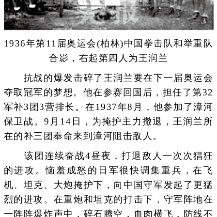
1936年第11届奥运会(柏林)中国拳击队和举重队
合影，右起第四人为王润兰
抗战的爆发击碎了王润兰要在下一届奥运会
夺取冠军的梦想。他在参赛回国后，担任了第32
军补3团3营排长。在1937年8月，他参加了漳河
保卫战。9月14日，为掩护主力撤退，王润兰所
在的补三团奉命来到漳河阻击敌人。
该团连续奋战4昼夜，打退敌人一次次猖狂
的进攻。恼羞成怒的日军很快调集重兵，在飞
机、坦克、大炮掩护下，向中国守军发起了更猛
烈的进攻。在重炮和坦克的打击下，守军阵地在
一阵阵爆炸声中，碎石腾空，血肉横飞，防线不