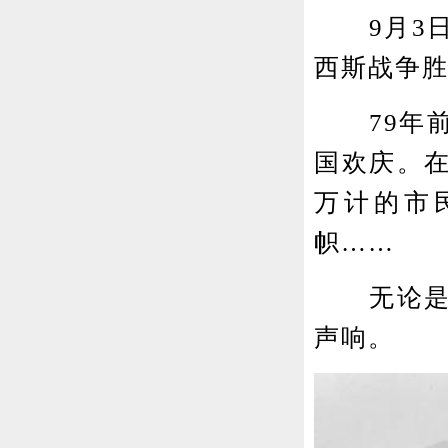
9月3日
西斯战争
79年前
国欢庆。
万计的市
帜……
无论是锣
声响。