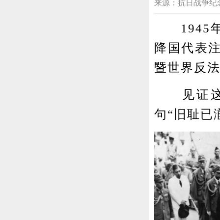
来源：抗日战争纪念网 20
1945年
降国代表
暨世界反
见证这一
句“旧耻已