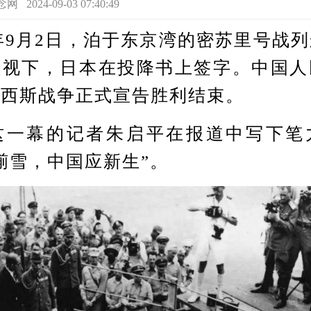
24-09-03 07:40:49
9月2日，泊于东京湾的密苏里号战
注视下，日本在投降书上签字。中国人
法西斯战争正式宣告胜利结束。
幕的记者朱启平在报道中写下笔
湔雪，中国应新生”。