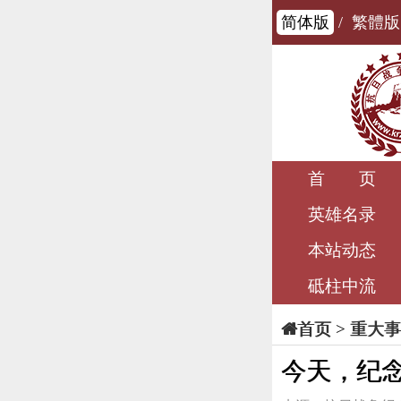
简体版
/
繁體版
首 页
英雄名录
本站动态
砥柱中流
>
重大事
首页
今天，纪