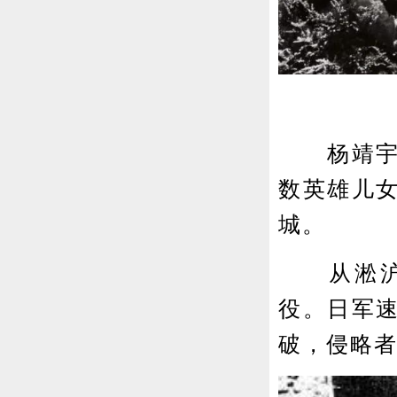
杨靖宇、
数英雄儿
城。
从淞沪会
役。日军速
破，侵略