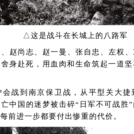
△这是战斗在长城上的八路军
赵尚志、赵一曼、张自忠、左权、
女舍身赴死，用血肉和生命筑起一道坚
战到南京保卫战，从平型关大捷
亡中国的迷梦被击碎“日军不可战胜
者每前进一步都要付出惨重的代价。