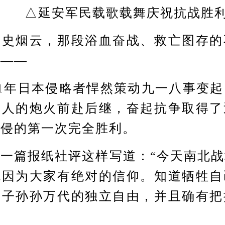
△延安军民载歌载舞庆祝抗战胜
烟云，那段浴血奋战、救亡图存的
心——
1年日本侵略者悍然策动九一八事变起
敌人的炮火前赴后继，奋起抗争取得了
入侵的第一次完全胜利。
篇报纸社评这样写道：“今天南北战
死因为大家有绝对的信仰。知道牺牲自
子子孙孙万代的独立自由，并且确有把