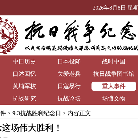
2026年8月8日 星期六
中日历史
日本投降
战时中国
口述回忆
关爱老兵
抗日战争图书馆
黄埔军校
日寇暴行
重大事件
抗战研究
抗战论坛
场馆文物
件
>
9.3抗战胜利纪念日
> 内容正文
念这场伟大胜利！