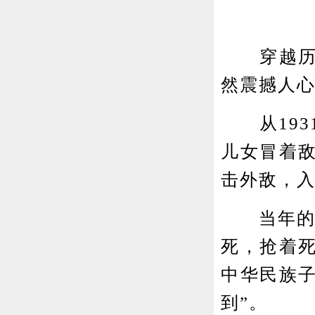
穿越历史
然震撼人
从193
儿女冒着
击外敌，
当年的一
死，抢着
中华民族
到”。