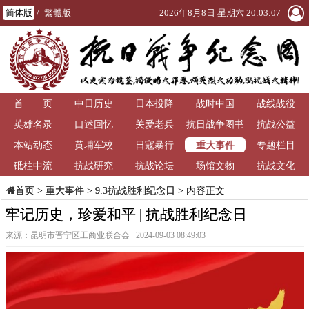
简体版
/
繁體版
2026年8月8日 星期六 20:03:08
首 页
中日历史
日本投降
战时中国
战线战役
英雄名录
口述回忆
关爱老兵
抗日战争图书
抗战公益
重大事件
本站动态
黄埔军校
日寇暴行
馆
专题栏目
砥柱中流
抗战研究
抗战论坛
场馆文物
抗战文化
>
重大事件
>
9.3抗战胜利纪念日
> 内容正文
首页
牢记历史，珍爱和平 | 抗战胜利纪念日
来源：昆明市晋宁区工商业联合会 2024-09-03 08:49:03