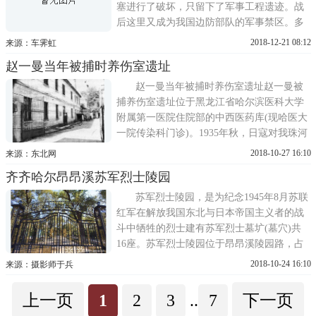
塞进行了破坏，只留下了军事工程遗迹。战
后这里又成为我国边防部队的军事禁区。多
年来，浩大的日军军事要塞深埋地下被荒草
2018-12-21 08:12
来源：车霁虹
淹没，其历史真相鲜为人知。因此战后很长
赵一曼当年被捕时养伤室遗址
一段时间，对于要塞人们只是传闻，充满着
神秘，很少有人了解要塞的情况。修建要塞
赵一曼当年被捕时养伤室遗址赵一曼被
的缘由1931年九一八
捕养伤室遗址位于黑龙江省哈尔滨医科大学
附属第一医院住院部的中西医药库(现哈医大
一院传染科门诊)。1935年秋，日寇对我珠河
游击区进行了疯狂扫荡。赵一曼时任珠河中
2018-10-27 16:10
来源：东北网
心县委委员兼铁北区委书记，兼任东北人民
齐齐哈尔昂昂溪苏军烈士陵园
革命军第三军新二团政治委员。1935年11月
15日，由于叛徒告密，新二团50多人在铁北
苏军烈士陵园，是为纪念1945年8月苏联
区亮珠河西撇
红军在解放我国东北与日本帝国主义者的战
斗中牺牲的烈士建有苏军烈士墓圹(墓穴)共
16座。苏军烈士陵园位于昂昂溪陵园路，占
地面积7000余平方米。1949年8月15日，黑龙
2018-10-24 16:10
来源：摄影师于兵
江省人民政府主持修建的苏军烈士纪念塔落
成。陵园内由雕塑和烈士墓组成，安葬的126
上一页
1
2
3
..
7
下一页
名为我国东北解放而英勇牺牲的苏联红军官