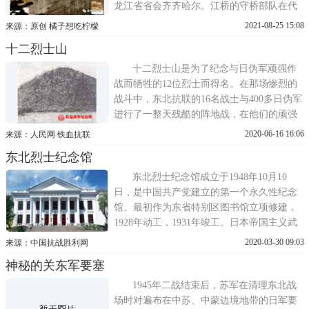
龙江省省会齐齐哈尔。江桥的守桥部队在代
理省长马占山的率领下阻止日军北上打响了
2021-08-25 15:08
来源：原创 橘子想吃柠檬
全国武装抗战的第一枪。嫩江桥位于齐平铁
十二烈士山
路近北端，嫩江流域的中段，它是齐齐哈尔
通往中原地区的要道，江桥抗战就是在这里
十二烈士山是为了纪念与日伪军顽强作
发生的。现在江南铁
战而牺牲的12位烈士而得名。在那场惨烈的
战斗中，东北抗联的16名战士与400多日伪军
进行了一整天残酷的阵地战，在他们的顽强
拼杀下，打死打伤敌人120多人，抗联战士牺
2020-06-16 16:06
来源：人民网 铁血抗联
牲12名，4名突围。最后敌人连一件完整的武
东北烈士纪念馆
器都没得到，十二烈士同狼牙山五壮士一样
英勇而壮烈。东北抗联史专家刘文新在收集
东北烈士纪念馆成立于1948年10月10
了大量的资料后写到：
日，是中国共产党建立的第一个永久性纪念
馆。最初作为东省特别区图书馆立项修建，
1928年动工，1931年竣工。日本帝国主义武
装侵占中国东北后，1933年被伪满哈尔滨警
2020-03-30 09:03
来源：中国抗战胜利网
察厅占用。1946年哈尔滨解放后，为缅怀和
神秘的关东军要塞
纪念在东北抗日战争和解放战争初期牺牲的
革命先烈，激励广大群众踊跃参军、支援前
1945年二战结束后，苏军在清理东北战
线，为解放全中国做出更大贡献
场时对遍布在中苏、中蒙边境地带的日军要