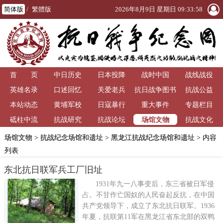
简体版
/
繁體版
2026年8月9日 星期日 09:33:59
首 页
中日历史
日本投降
战时中国
战线战役
英雄名录
口述回忆
关爱老兵
抗日战争图书
抗战公益
本站动态
黄埔军校
日寇暴行
重大事件
馆
专题栏目
场馆文物
砥柱中流
抗战研究
抗战论坛
抗战文化
场馆文物
>
抗战纪念场馆和遗址
>
黑龙江抗战纪念场馆和遗址
> 内容
列表
东北抗日联军兵工厂旧址
1931年九一八事变后，东三省被日军侵
占。不甘作亡国奴的人民奋起反抗，在中国
共产党领导下，成立了东北抗日联军。1936
年夏，抗联第11军在黑龙江省东北部的双鸭