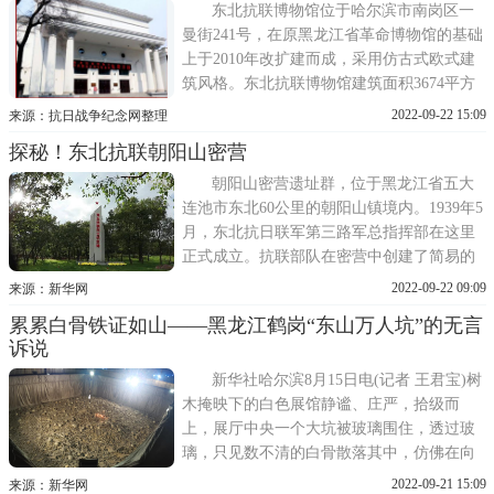
那里休息和开会，并策划了各垂史册的智取
东北抗联博物馆位于哈尔滨市南岗区一
老钱柜战斗，扫除了我军抗日
曼街241号，在原黑龙江省革命博物馆的基础
上于2010年改扩建而成，采用仿古式欧式建
筑风格。东北抗联博物馆建筑面积3674平方
米，展厅面积2234平方米，与东北烈士纪念
2022-09-22 15:09
来源：抗日战争纪念网整理
馆和中共黑龙江历史纪念馆合署办公。为了
探秘！东北抗联朝阳山密营
纪念东北抗日联军在中国抗日战争和世界反
法西斯战争中作出的特殊贡献，1980年4月26
朝阳山密营遗址群，位于黑龙江省五大
日，中共黑龙江省
连池市东北60公里的朝阳山镇境内。1939年5
月，东北抗日联军第三路军总指挥部在这里
正式成立。抗联部队在密营中创建了简易的
被服厂、后方医院、仓库等机构，密营也成
2022-09-22 09:09
来源：新华网
为抗联对敌作战及掩护部队、后勤补给、安
累累白骨铁证如山——黑龙江鹤岗“东山万人坑”的无言
置伤员、培训干部等后方基地。黑龙江省五
诉说
大连池市依据史料，仿建和恢复了当年抗联
各机关、部队驻地的原
新华社哈尔滨8月15日电(记者 王君宝)树
木掩映下的白色展馆静谧、庄严，拾级而
上，展厅中央一个大坑被玻璃围住，透过玻
璃，只见数不清的白骨散落其中，仿佛在向
人们诉说一段苦难的历史。这是位于黑龙江
2022-09-21 15:09
来源：新华网