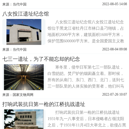
抗联纪念馆作为场史馆的一部分向公众开
2022-08-05 14:08
来源：当代中国
放。2012年，梧桐河抗联纪念馆经黑龙江省
八女投江遗址纪念馆
文化厅审核正式注册为历史性博物馆。同
年，纪念馆异地重建，新址位于农场西侧，
八女投江遗址纪念馆八女投江遗址纪念
2014年9月3日正式建成并免费对外开
馆位于黑龙江省牡丹江市林口县刁翎镇，占
地面积2000平方米，建筑面积1600平方米，
保护范围600000平方米。是全国爱国主义教
育示范基地、国家国防教育示范基地。1938
2022-08-04 09:08
来源：当代中国
年，在黑龙江省牡丹江市林口县刁翎镇三家
七三一遗址，为了不能忘却的纪念
子村乌斯浑河畔，冷云等8位东北抗联女战
士，为掩护大部队转移，主动吸引日伪军火
寒冬里，侵华日军第七三一部队遗址，
力，使部队主力迅速摆脱
白雪皑皑。焚尸炉的烟囱矗立着。那时候，
所有的从南门、东门、西门、北门，送到七
三一部队里的人体实验的受害者，他们叫马
路大，马路大唯一的出路就是焚尸炉的烟
2022-07-26 10:07
来源：国家文物局网
囱。走近侵华日军第七三一部队罪证陈列
打响武装抗日第一枪的江桥抗战遗址
馆，看着一件件证物，一幅幅照片，人的心
一次次被揪住。当我站在满是遇难者名字和
打响武装抗日第一枪的江桥抗战遗址
遗像黑暗的走廊
1931年九一八事变后，日本侵略者占领沈阳
之后，于1931年11月4日大举北上，欲侵占黑