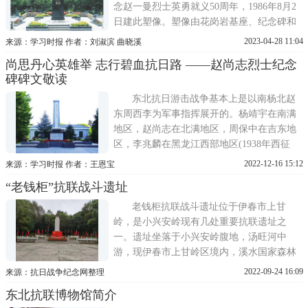
念赵一曼烈士英勇就义50周年，1986年8月2
日建此塑像。塑像由花岗岩基座、纪念碑和
铜像三部分组成。走进公园，迎面是英姿飒
2023-04-28 11:04
来源：学习时报 作者：刘淑滨 曲晓溪
爽的赵一曼烈士塑像，塑像基座的背面刻有
尚思丹心英雄举 志行碧血抗日路 ——赵尚志烈士纪念
碑文《抗日民族女英雄赵一曼》，全文如
碑碑文敬读
下：赵一曼，原名李坤泰，别名一超，李淑
宁，汉族，一九〇五年十月
东北抗日游击战争基本上是以南杨北赵
东周西李为军事指挥展开的。杨靖宇在南满
地区，赵尚志在北满地区，周保中在吉东地
区，李兆麟在黑龙江西部地区(1938年西征
后)指挥着抗击日本侵略者的军事斗争。赵尚
2022-12-16 15:12
来源：学习时报 作者：王恩宝
志是东北抗日联军著名将领、抗日民族英
“老钱柜”抗联战斗遗址
雄、忠诚的共产主义战士。为了中华民族的
解放、幸福，他英勇无畏地与敌人浴血奋
老钱柜抗联战斗遗址位于伊春市上甘
战，直至生命最后一息。赵尚
岭，是小兴安岭现有几处重要抗联遗址之
一。遗址坐落于小兴安岭腹地，汤旺河中
游，现伊春市上甘岭区境内，溪水国家森林
公园的中南部，距S204省道6公里，距上甘岭
2022-09-24 16:09
来源：抗日战争纪念网整理
区区址15km，距伊春市区30公里。在西南方
东北抗联博物馆简介
的森林公园原始乔木观赏区旁，抗联战士在