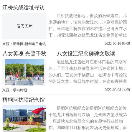
省鹤岗市东山区的东山万人坑遗址，坑内的
江桥抗战遗址寻访
累累白骨，是当年侵华日军侵占鹤岗时，被
抛弃的死难矿工遗骨。东山万人坑遗址。新
江桥抗战纪念地，斑驳的石碑肃立。几
华社记者 王君宝
米远的地方，湍急的嫩江水，冲刷着保护围
栏。当年老江桥仅存的木桩遗址已淹没在水
下，却无法阻挡这处黑龙江省文物保护单位
的无声诉说。90多年前，九一八事变后，中
2022-09-16 09:09
来源：新华网-新华每日电讯
华民族在这里发出震天的不屈吼声，那是不
八女英魂 光照千秋——八女投江纪念碑碑文敬读
愿做亡国奴的怒发冲冠，是身许河山勇赴国
难的血沃誓言，也最早敲响了日本帝国主义
地处黑龙江省牡丹江市林口县的乌斯浑
注定失败覆亡的丧钟。
河，千百年来默默哺育着生活在这片土地上
的人们。它发源于锅盔山，在满语中有凶狠
的河流之意。抗日战争时期，在这条裹挟着
侵华日军罪恶子弹的凶狠之河中，东北抗联
2022-09-08 14:09
来源：学习时报
八位女战士为了掩护队友，誓死抵抗日军，
梧桐河抗联纪念馆
打到弹尽援绝、宁死不降，最终英勇投江、
壮烈殉国。如今，在乌斯浑河畔，八位女战
梧桐河抗联纪念馆梧桐河抗联纪念馆位
士的塑像一字排开，一座
于黑龙江省梧桐河农场，是全国农垦系统第
一座反映东北抗联文化的专题性行业博物
馆。2008年11月梧桐河农场场史馆建成，而