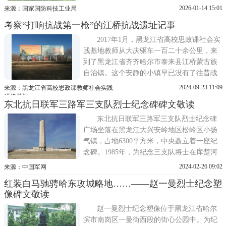
山市集贤县附近的七星砬子山建立起兵工
2026-01-14 15:01
来源：国家国防科技工业局
厂、被服厂、随营学校、医院等抗联密营
考察“打响抗战第一枪”的江桥抗战遗址记事
群，为这一区域的抗日斗争提供了保障。七
星砬子抗联密营遗址于1999年被公布为黑龙
2017年1月，黑龙江省高校思政课社会实
江省级文物保护单位。
践基地教师从大庆驱车一百二十余公里，来
到了黑龙江省齐齐哈尔市泰来县江桥蒙古族
自治镇。这个安静的小镇早已没有了往昔战
场上的枪林弹雨，抗战英雄们的奋力厮杀，
2024-09-23 11:09
来源：黑龙江省高校思政课教师社会实践
但依旧能够感受到当年那气吞山河的抗战场
研修基地
东北抗日联军三路军三支队烈士纪念碑碑文敬读
面……1931年11月4日，著名抗日将领马占山
将军，激民族之义愤，怀满腔之热血，以一
东北抗日联军三路军三支队烈士纪念碑
旅之众，首赴国难，打
广场坐落在黑龙江大兴安岭地区松岭区小扬
气镇，占地6300平方米，中央矗立着一座纪
念碑。1985年，为纪念三支队将士在库楚河
战役中打击日寇、血染苍山的壮举，黑龙江
2024-02-26 09:02
来源：中国军网
省人民政府、黑龙江省军区于纪念抗日战争
红装白马驰骋哈东攻城略地……——赵一曼烈士纪念塑
胜利40周年之际奠基，1986年特立此碑。碑
像碑文敬读
体高14米，象征着中华民族14年英勇抗战，
黑龙江省委原副书记、省长陈
赵一曼烈士纪念塑像位于黑龙江省哈尔
滨市南岗区一曼街西段的街心公园中。为纪