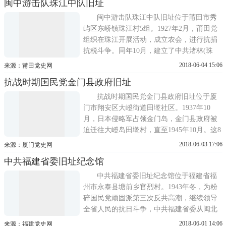
闽中游击队珠江中队旧址
闽中革命史纪念馆闽中革命史纪念馆建于
1998年，为宫殿式建筑，建筑面积1041平方
闽中游击队珠江中队旧址位于莆田市秀
米。2000年4月，该馆完成新民主主...
屿区东峤镇珠江村5组。1927年2月，莆田党
组织在珠江开展活动，成立农会，进行抗捐
抗税斗争。同年10月，建立了中共渚林(珠
江)支部。1929年11月，中共莆田县委委员陈
2018-06-04 15:06
来源：莆田党史网
兆芳、吴承斌等在莆田沿海地区建立一支四
抗战时期国民党金门县政府旧址
五十人枪的游击队，陈兆芳任队长、吴承斌
任副队长。在游击队活动过程中，陈兆芳采
抗战时期国民党金门县政府旧址位于厦
取了分散从事生产、集中打击敌人...
门市翔安区大嶝街道田墘社区。1937年10
月，日本侵略军占领金门岛，金门县政府被
迫迁往大嶝岛田墘村，直至1945年10月。这8
年时间里，金门县政府在大嶝组织军民坚持
2018-06-03 17:06
来源：厦门党史网
抗战，政府职能没有丧失，机构正常运转。
中共福建省委旧址纪念馆
大嶝金门县政府旧址：金门抗日斗争史的重
要物证大嶝岛位于厦门市翔安区东南海面，
中共福建省委旧址纪念馆位于福建省福
与金门岛最近距离仅1800米。抗战...
州市永泰县塘前乡官烈村。1943年冬，为粉
碎国民党顽固派第三次反共高潮，继续领导
全省人民的抗日斗争，中共福建省委从闽北
南迁闽中永泰，先后在梧桐青溪、东湖、塘
2018-06-01 14:06
来源：福建党史网