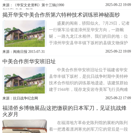
战争时期，国民党军事委员会调查统计局利
2025-09-22 19:09
来源：《华安文史资料》第十三辑(1990
用机会，却张其小集团势力，培养大批所属
年10月) 作者：陈楠
揭开华安中美合作所第六特种技术训练班神秘面纱
武装部队和基层特务骨干，以使搜取党政军
学各阶层权力。1943年4，与美国海军部情报
盛夏的闽南，骄阳似火。7月29日，记者
署签订了
一行驱车沿省道漳州至华安方向，一路蜿
蜒，一路九龙江水相伴。我们的目的地：位
于漳州华安县华丰镇下坂村的县级文物保护
单位——中美合作所第六特种训练班遗址。
2025-09-22 19:09
来源：闽南日报 2015-07-31
位于华安下坂村的中美合作所第六特种训练
中美合作所华安班旧址
班遗址。当年华安班留下的标语。途中，同
行的市文广新局文物专家钟武艺告诉我们，
中美合作所华安班旧址位于福建省华安
成立于抗日战争
县华丰镇下坂村，是抗日战争时期中美特种
技术合作组织的训练基地遗迹。该建筑群始
建于1944年，现存龙安岩寺美军飞行员殉难
碑与种德堂内保存的二战时期地图壁画、军
2025-09-22 17:09
来源：抗日战争纪念网
事标语等抗战实物遗存。位于华安下坂村的
福清侨乡博物展品|这把缴获的日本军刀，见证抗战烽
中美合作所第六特种训练班遗址。该遗址原
火岁月
为1944年抗日战争期间设立的中美特种技术
合作所训练基地，主要承
在福清地方革命史陈列馆的展柜内陈列
着一把透着凛冽寒光的军刀它的背后是一段