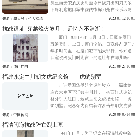
沉重而光荣的历史时至今日拔刀出鞘刀刃依
旧锋利这把日军中佐的指挥刀是在长乐琅尾
港伏击战中缴获所得那是福建沿海抗日游击
2023-01-12 16:01
来源：华人号：侨乡福清
队战绩最大的一次战斗对当时刚沦陷的福
抗战遗址| 穿越烽火岁月， 记忆永不消逝！
州，无疑有着特殊的意义。1941年4月侵华日
军从连江和长乐多处滩涂登陆连江、长乐、
厦门·19381938年5月10日，日寇在厦门
福清县城先后沦陷抗
五通登陆。13日，厦门沦陷。日寇侵占厦门7
年多时间里，在厦门犯下滔天罪行。你知道
日寇侵占厦门时期留下的遗址都在哪儿吗?
兴亚院厦门联络部1939年3月，日本建立兴亚
2021-08-27 16:08
来源：厦门广电
院厦门联络部(今深田路44号)，主管厦门、
福建永定中川胡文虎纪念馆——虎豹别墅
汕头的日军事务，直属日本兴亚院总部领
导，伪厦门特别市政府也听命于它。厦门联
走进爱国华侨胡文虎的故乡——福建龙
络部先后有
岩市永定区下洋镇中川村，一栋西洋式建筑
格外引人注目，这就是胡文虎纪念馆——虎
豹别墅。纪念馆内保留着许多当年胡文虎爱
国抗战的图文资料，每天都吸引着许多人前
2020-08-05 14:08
来源：中国侨网
来参观了解抗战历史，接受爱国精神的洗
福清闽海抗战阵亡烈士墓
礼。据了解，抗日战争爆发后，面对祖国遭
日寇欺凌，永定的许多爱国华侨纷纷站出来
1941年11月，为了纪念在福清战役中阵