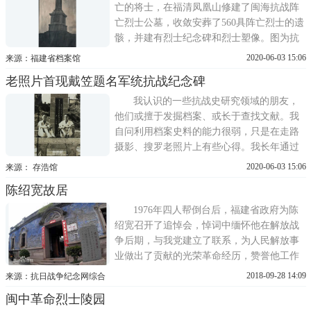
支援祖国抗战，胡文虎就是 ...
亡的将士，在福清凤凰山修建了闽海抗战阵
亡烈士公墓，收敛安葬了560具阵亡烈士的遗
骸，并建有烈士纪念碑和烈士塑像。图为抗
战阵亡军民纪念碑。 在闽海第一次抗战中，
2020-06-03 15:06
来源：福建省档案馆
马尾海军要港司令李世甲负责构筑闽江口阻
老照片首现戴笠题名军统抗战纪念碑
塞线，阻止日寇侵入闽江口，在与日军血战
至福州沦陷后才奉命突围撤往南平。图为
我认识的一些抗战史研究领域的朋友，
1942年10月20日，李
他们或擅于发掘档案、或长于查找文献。我
自问利用档案史料的能力很弱，只是在走路
摄影、搜罗老照片上有些心得。我长年通过
各种渠道收购抗战阵亡将士纪念建筑的老照
2020-06-03 15:06
来源： 存浩馆
片。时间长了，我便形成一种敏感直觉。由
陈绍宽故居
于卖家对这块认识毕竟不会太深，一些有价
值的照片可能并不会以本名出现，而是混杂
1976年四人帮倒台后，福建省政府为陈
在各种无特定主题的照片
绍宽召开了追悼会，悼词中缅怀他在解放战
争后期，与我党建立了联系，为人民解放事
业做出了贡献的光荣革命经历，赞誉他工作
认真负责，谦虚谨慎，勤勤恳恳，作风正
2018-09-28 14:09
来源：抗日战争纪念网综合
派，生活俭朴的一生，推重他是一位受人们
闽中革命烈士陵园
尊敬的爱国民主人士。陈绍宽故居位于福州