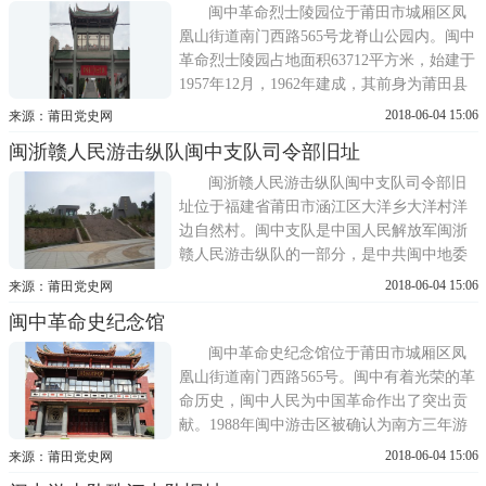
火车南站西侧的站前路，坐北朝南，占地754
闽中革命烈士陵园位于莆田市城厢区凤
平方米，为中、西合璧的
凰山街道南门西路565号龙脊山公园内。闽中
革命烈士陵园占地面积63712平方米，始建于
1957年12月，1962年建成，其前身为莆田县
革命纪念碑，1983年莆田建市后由市政府接
2018-06-04 15:06
来源：莆田党史网
管，并改称为莆田市烈士陵园， 2000年8月
闽浙赣人民游击纵队闽中支队司令部旧址
更名为闽中革命烈士陵园，园内建有纪念碑
塔、烈士碑亭、闽中革命史纪念馆，建筑风
闽浙赣人民游击纵队闽中支队司令部旧
格庄严肃穆、圣洁大气，表达...
址位于福建省莆田市涵江区大洋乡大洋村洋
边自然村。闽中支队是中国人民解放军闽浙
赣人民游击纵队的一部分，是中共闽中地委
直接领导下的一支正规武装队伍。闽中支队
2018-06-04 15:06
来源：莆田党史网
司令部于1949年2月在莆田大洋渡口小学成
闽中革命史纪念馆
立，司令员兼政委黄国璋，副司令员陈亨
源，副政委林汝楠。从此，大洋成为闽中地
闽中革命史纪念馆位于莆田市城厢区凤
区党的领导和军事指挥中心。闽中支...
凰山街道南门西路565号。闽中有着光荣的革
命历史，闽中人民为中国革命作出了突出贡
献。1988年闽中游击区被确认为南方三年游
击战争15块独立游击区之一，从而确定了闽
2018-06-04 15:06
来源：莆田党史网
中革命在全国革命根据地中的地位和作用。