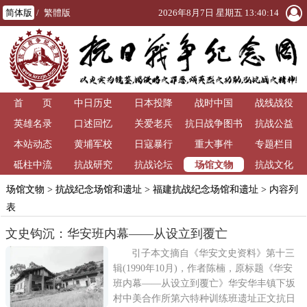
简体版
/
繁體版
2026年8月7日 星期五 13:40:15
首 页
中日历史
日本投降
战时中国
战线战役
英雄名录
口述回忆
关爱老兵
抗日战争图书
抗战公益
本站动态
黄埔军校
日寇暴行
重大事件
馆
专题栏目
场馆文物
砥柱中流
抗战研究
抗战论坛
抗战文化
场馆文物
>
抗战纪念场馆和遗址
>
福建抗战纪念场馆和遗址
> 内容列
表
文史钩沉：华安班内幕——从设立到覆亡
引子本文摘自《华安文史资料》第十三
辑(1990年10月)，作者陈楠，原标题《华安
班内幕——从设立到覆亡》华安华丰镇下坂
村中美合作所第六特种训练班遗址正文抗日