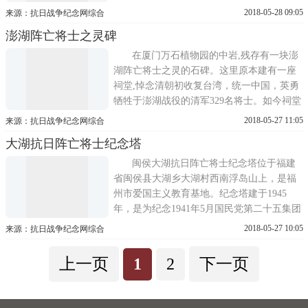
研究机构和团体多达一百多个，一批共产党
2018-05-28 09:05
来源：抗日战争纪念网综合
人、爱国进步文化人士也相继汇聚永安。在
澎湖阵亡将士之灵碑
环境极其恶劣的情况下，这些共产党人、爱
国进步人士不顾个人安危，奋然而起，以笔
在厦门万石植物园的中岩,残存有一块澎
作为武器，开展了轰轰烈烈的进...
湖阵亡将士之灵的石碑。这里原本建有一座
祠堂,悼念清朝初收复台湾，统一中国，英勇
牺牲于澎湖战役的清军329名将士。如今祠堂
已经不存在，遗址上只残存这块石碑。康熙
2018-05-27 11:05
来源：抗日战争纪念网综合
五十三年(公元1714年)由时任福建陆路提督
大湖抗日阵亡将士纪念塔
蓝理将军向社会乡绅富豪勒索筹款，建立这
个祠堂，悼念当年与蓝理共同为大清王朝浴
闽侯大湖抗日阵亡将士纪念塔位于福建
血海战,牺牲于澎湖战役的战友...
省闽侯县大湖乡大湖村西南浮岛山上，是福
州市爱国主义教育基地。纪念塔建于1945
年，是为纪念1941年5月国民党第二十五集团
军在大湖战役中为抵抗入侵日军而牺牲的将
2018-05-27 10:05
来源：抗日战争纪念网综合
士而修建的，收埋了200多名阵亡将士的遗
骨。大湖战役以少胜多，以弱胜强，是日寇
上一页
1
2
下一页
入侵华南以来的一次最惨重的失败，极大地
鼓舞了福建人民的抗日斗志。1971年...