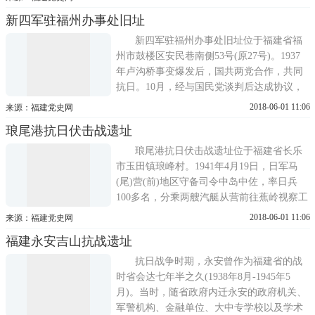
前官烈等地开展革命活动，带领全省人民进
新四军驻福州办事处旧址
行抗日、反顽斗争，时间达3年之久。1944年
7月，省委机关迁至官烈。在这里，根据抗日
新四军驻福州办事处旧址位于福建省福
形势的发展，省委先后发出了《...
州市鼓楼区安民巷南侧53号(原27号)。1937
年卢沟桥事变爆发后，国共两党合作，共同
抗日。10月，经与国民党谈判后达成协议，
南方8个省的红军和地方游击队改编为国民革
2018-06-01 11:06
来源：福建党史网
命军陆军新编第四军。为了开展福建的抗战
琅尾港抗日伏击战遗址
工作，中共中央东南分局委派新四军参谋长
张云逸、党代表叶飞等从南昌到福州，就福
琅尾港抗日伏击战遗址位于福建省长乐
建红军和地方游击队改编等问题...
市玉田镇琅峰村。1941年4月19日，日军马
(尾)营(前)地区守备司令中岛中佐，率日兵
100多名，分乘两艘汽艇从营前往蕉岭视察工
事。中共福建省委领导的长乐抗日游击队得
2018-06-01 11:06
来源：福建党史网
知消息后，当日中午在大溪村制定伏击方
福建永安吉山抗战遗址
案，决定挑选48名熟悉地形、英勇善战的游
击队员，组成敢死队，配备一挺捷克式机
抗日战争时期，永安曾作为福建省的战
枪、40多支步枪和一批手榴弹，下分3...
时省会达七年半之久(1938年8月-1945年5
月)。当时，随省政府内迁永安的政府机关、
军警机构、金融单位、大中专学校以及学术