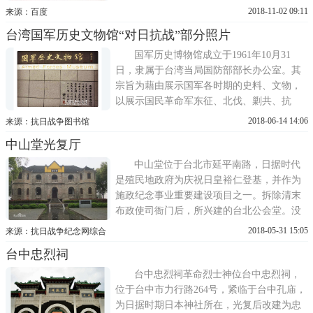
大维生于1897年，1993年逝世，前半生创建
2018-11-02 09:11
来源：百度
中国兵工，后半生为蒋家保驾护航，无野
台湾国军历史文物馆“对日抗战”部分照片
心、不交帮派，名士风度光明磊落，深受蒋
氏父子器重，也是蒋经国的亲家。链接：俞
国军历史博物馆成立于1961年10月31
大维
日，隶属于台湾当局国防部部长办公室。其
宗旨为藉由展示国军各时期的史料、文物，
以展示国民革命军东征、北伐、剿共、抗
战、戡乱以及建设台湾各时期的史迹，与当
2018-06-14 14:06
来源：抗日战争图书馆
前台湾军队实况。文物馆馆名是蒋介石所
中山堂光复厅
写，英文译成武装力量博物馆塑像北伐全般
经过要图第二次东征进展经过要图第一次东
中山堂位于台北市延平南路，日据时代
征馆内一角馆内一角1陈克勤士官抗战期...
是殖民地政府为庆祝日皇裕仁登基，并作为
施政纪念事业重要建设项目之一。拆除清末
布政使司衙门后，所兴建的台北公会堂。没
想到，这个要被日本人当成施政印记的建筑
2018-05-31 15:05
来源：抗日战争纪念网综合
物，在1945年抗战胜利台湾光复时，竟成为
台中忠烈祠
日本递送降书的烙印。台北公会堂于1932年
11月23日正式动工，1936年完工，由当时的
台中忠烈祠革命烈士神位台中忠烈祠，
总督府技师井上熏设计，除了建筑...
位于台中市力行路264号，紧临于台中孔庙，
为日据时期日本神社所在，光复后改建为忠