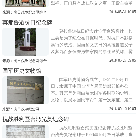
烈祠。正门悬有成仁取义之匾，正殿主奉革
命烈士神位，殿旁绿树高耸，右侧植有兰花
2018-05-31 10:05
来源：抗日战争纪念网综合
等盆景，十分清丽。台中忠烈祠位于力行路
莫那鲁道抗日纪念碑
上，前身为神社，台湾光复后改设忠烈祠，
于1970年拆除原日式神社建筑，改建为仿清
莫拉鲁道抗日纪念碑位于台湾雾社，其
北方宫殿式的忠烈祠，牌楼为三...
主要是为了纪念在日据时代，对抗日本残横
暴行的统治。因而起义抗日的莫拉鲁道父子
及其九百多位奋勇护家园的原住民英雄。雾
社即为今日台湾省南投县仁爱乡的旧称，乃
2018-05-27 09:05
来源：抗日战争纪念网综合
因其终日云雾缭绕，因而得名。更因为此地
国军历史文物馆
的气候特性，每年冬没春初之时，山区内樱
花盛开，繁华美景，竞相争艳，因而又有樱
国军历史博物馆成立于1961年10月31
都之称的美名。雾社居民多以泰雅...
日，隶属于中国台湾当局国防部部长办公
室。其宗旨为藉由展示国军各时期的史料、
文物，以展示国民革命军第一次东征、第二
次东征、北伐、剿共、抗战、戡乱总动员以
2018-05-16 10:05
来源：抗日战争纪念网
及建设台湾各时期的史迹，与当前中国国军
抗战胜利暨台湾光复纪念碑
实况。该馆有三个楼层，共计六个陈列室。
第一到第三陈列室，依照建军期程展出国军
抗战胜利暨台湾光复纪念碑抗战胜利暨
自1924年于黄埔军校建军以来，所经历...
台湾光复纪念碑于1999年10月25日落成，当