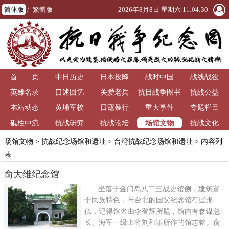
简体版
/
繁體版
2026年8月8日 星期六 11:04:31
首 页
中日历史
日本投降
战时中国
战线战役
英雄名录
口述回忆
关爱老兵
抗日战争图书
抗战公益
本站动态
黄埔军校
日寇暴行
重大事件
馆
专题栏目
场馆文物
砥柱中流
抗战研究
抗战论坛
抗战文化
场馆文物
>
抗战纪念场馆和遗址
>
台湾抗战纪念场馆和遗址
> 内容列
表
俞大维纪念馆
坐落于金门岛八二三战史馆侧，建筑富
于民族特色，与台北的国父纪念馆有些形
似，记得馆名由李登辉所题，馆内有参谋总
长、海军一级上将刘和谦所作的馆志铭。俞