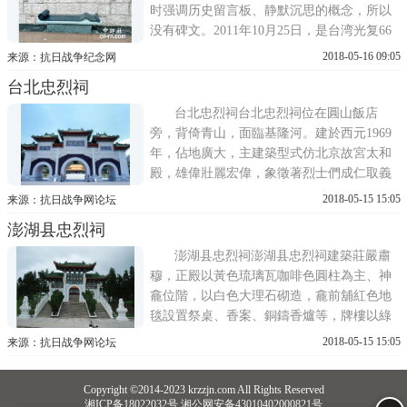
时强调历史留言板、静默沉思的概念，所以
没有碑文。2011年10月25日，是台湾光复66
周年纪念日，马英九上午为竖立在台北市中
2018-05-16 09:05
来源：抗日战争纪念网
山堂前的抗日战争胜利暨台湾光复纪念碑，
台北忠烈祠
揭开碑文，碑文描述日本攫取台湾、中华民
族坚苦卓绝，对日抗战胜利的过程，完整扼
台北忠烈祠台北忠烈祠位在圓山飯店
要的描述这段抗日史。抗战胜利暨...
旁，背倚青山，面臨基隆河。建於西元1969
年，佔地廣大，主建築型式仿北京故宮太和
殿，雄偉壯麗宏偉，象徵著烈士們成仁取義
的大無畏精神。圍繞於忠烈祠四周的1萬餘坪
2018-05-15 15:05
来源：抗日战争网论坛
的青草地，在群山的拱衛中，營造出一種清
澎湖县忠烈祠
幽而肅穆的氣氛，更烘托出建築物的莊嚴。
祠內供奉從中華民國成立前的革命烈士，到
澎湖县忠烈祠澎湖县忠烈祠建築莊嚴肅
在抗日戰爭及國共戰爭中犧牲的33...
穆，正殿以黃色琉璃瓦咖啡色圓柱為主、神
龕位階，以白色大理石砌造，龕前舖紅色地
毯設置祭桌、香案、銅鑄香爐等，牌樓以綠
色琉璃瓦白色方柱為主為三門四柱式混凝土
2018-05-15 15:05
来源：抗日战争网论坛
建築，門前兩側置放一對白色石獅，正門有
成仁取義橫額，目前忠烈祠殿內，供奉革命
Copyright ©2014-2023 krzzjn.com All Rights Reserved
先烈神位，計有牌位一七一座，入祀先烈二
湘ICP备18022032号 湘公网安备43010402000821号