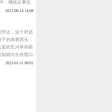
高中，继续从事抗
区，负责恢复和发
2023-08-14 14:08
机关被敌人
的旁边，这个村还
村子的南巷西头，
蓝蓝的瓦沟草孙蔚
蔚如就出生在豁口
如家走亲戚。孙蔚
2023-01-11 08:01