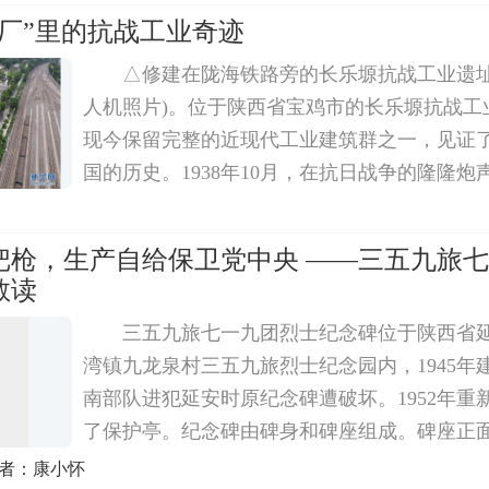
学，1934年随中央红军长征，改称 "干部团 "
工厂”里的抗战工业奇迹
△修建在陇海铁路旁的长乐塬抗战工业遗址
人机照片)。位于陕西省宝鸡市的长乐塬抗战工
现今保留完整的近现代工业建筑群之一，见证
国的历史。1938年10月，在抗日战争的隆隆
15户企业从沿海地区内迁至宝鸡。为避免纱厂
保证生产，工人凿洞设厂，修建起长达3 5华里
把枪，生产自给保卫党中央 ——三五九旅
敬读
三五九旅七一九团烈士纪念碑位于陕西省
湾镇九龙泉村三五九旅烈士纪念园内，1945年建
南部队进犯延安时原纪念碑遭破坏。1952年重
了保护亭。纪念碑由碑身和碑座组成。碑座正
稻穗、书以及1945等组成的图案。枪和镢头象
作者：康小怀