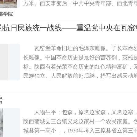
方米。西安事变后，中共中央青年部、西北青
安学生抗日救亡运动十分重视并直接进行领导。1
部学院
旬，党中央派中共中央青年部部长、西北青年
的抗日民族统一战线——重温党中央在瓦窑
瓦窑堡革命旧址的毛泽东雕像。子长革命
长雕像。中国革命历史是最好的营养剂，英雄
标。陕西有着光荣革命历史的红色精神富矿，
民族独立、人民解放前赴后继，抒写出感天动
命先烈抛头颅洒热血，悲壮三秦大地。深厚的
最宝贵的精神财富。时光荏苒，沧桑巨
居
人物生平：包森，原名赵宝森，又名赵寒，1
陕西蒲城县三合镇义龙赵家村一个农民家庭。包森
城县第一高小，，1930年考入三原县省立第三