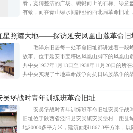
看，宽阔整洁的广场、蜿蜒而上的石梯、绿意
有致，而在青山绿水间静卧的西北局革命旧址
几分灵动。如今，越来越多的来延游客走进西
们学习党史、感悟初心，体会火热的革命岁月
红星照耀大地——探访延安凤凰山麓革命旧
毛泽东旧居每一处革命旧址都讲述着一段
故事。位于延安市宝塔区凤凰山脚下的凤凰山
共中央1937年1月13日至1938年11月20日的
共中央实现了土地革命战争向抗日民族战争的
抗日战争的战略防御阶段。1938年暮春，在凤
窑洞里，毛泽东的一部名为《论持久战》的军
安吴堡战时青年训练班革命旧址
安吴堡战时青年训练班革命旧址安吴堡战
旧址位于陕西省泾阳县安吴镇安吴堡村，距县城1
地20000多平方米，建筑面积1867 3平方米，展陈