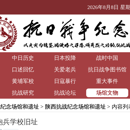
2026年8月8日 星期六
中日历史
日本投降
战时中国
口述回忆
关爱老兵
抗日战争图书馆
黄埔军校
日寇暴行
重大事件
抗战研究
抗战论坛
场馆文物
战纪念场馆和遗址
>
陕西抗战纪念场馆和遗址
> 内容列
炮兵学校旧址