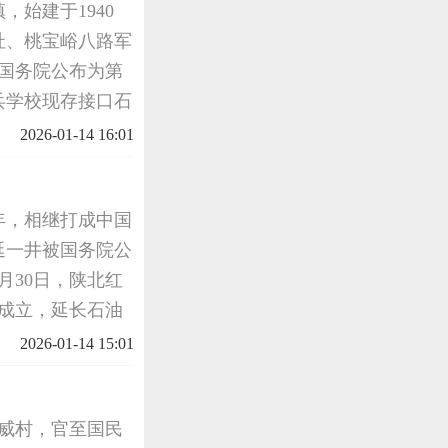
始建于1940
址、桃宝峪八路军
国务院公布为第
兵学校现存接口石
10000平方
2026-01-14 16:01
砖小楼1座
7年，相继打成中国
延一井被国务院公
月30日，陕北红
府成立，延长石油
局成立后，接管了
2026-01-14 15:01
军工局五厂
华威村，官至国民