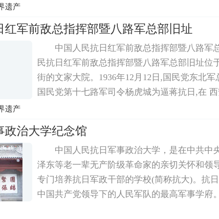
界遗产
日红军前敌总指挥部暨八路军总部旧址
中国人民抗日红军前敌总指挥部暨八路军总部
民抗日红军前敌总指挥部暨八路军总部旧址位
街的文家大院。1936年12月12日,国民党东北
国民党第十七路军司令杨虎城为逼蒋抗日,在 
外的 西安事变。以何应钦为首的亲日派利用此机
界遗产
对西安 形成包围之势,内战一触即发,形势十
事政治大学纪念馆
中国人民抗日军事政治大学，是在中共中
泽东等老一辈无产阶级革命家的亲切关怀和领
专门培养抗日军政干部的学校(简称抗大)。抗
中国共产党领导下的人民军队的最高军事学府
1931年创建于江西瑞金的中国红军学校，193