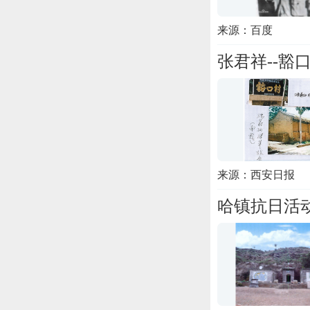
来源：百度
张君祥--豁
来源：西安日报
哈镇抗日活