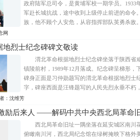
政府陆军总司令，是黄埔军校一期学员。1933
军赴长城抗战，途中收到上级停止前进的命令
族，他不顾个人安危，从容指挥部队英勇杀敌
麟征率军夜袭邯郸机场取得辉煌胜利，在台儿
念网
火攻战术给敌以重创，因此获得关铁拳之称。201
据地烈士纪念碑碑文敬读
渭北革命根据地烈士纪念碑坐落于陕西省
镇陵前村，1989年12月落成。纪念碑呈梯形
碑身正面是习仲勋题写的渭北革命根据地烈士纪
字，碑座西面是汪锋题写的人民先烈永垂不朽
写的革命烈士永垂不朽，北面刻有碑文，全文
作者：沈维芳
据地是中国共产党在陕西创建的第一块革命根
 激励后来人 ——解码中共中央西北局革命
西北局革命旧址一隅坐落在延安城区南川
俯瞰南川河，西北局纪念馆在绿树掩映下格外