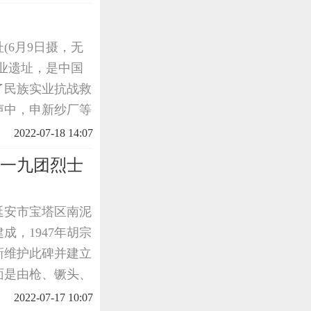
。红军长征
(6月9日摄，无
业遗址，是中国
了民族实业抗战救
炮声中，申新纱厂等
被日军轰炸摧毁，
2022-07-18 14:07
的窑洞
七一九团烈士
延安市宝塔区南泥
成，1947年胡宗
新维护此碑并建立
面是由枪、镢头、
征着一把镢头一把
2022-07-17 10:07