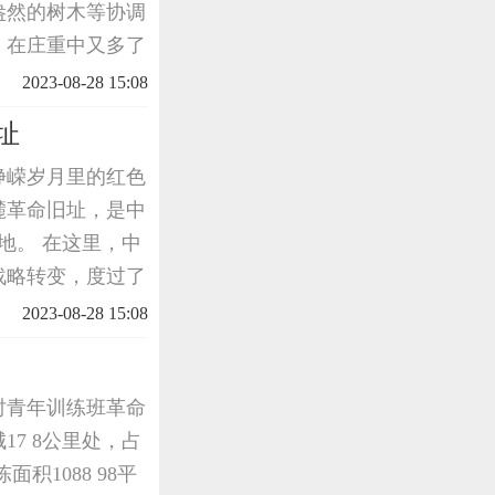
盎然的树木等协调
，在庄重中又多了
北局革命旧址，他
2023-08-28 15:08
，被这里的革
址
峥嵘岁月里的红色
麓革命旧址，是中
所在地。 在这里，中
战略转变，度过了
凰山下的一孔普通
2023-08-28 15:08
时青年训练班革命
7 8公里处，占
面积1088 98平