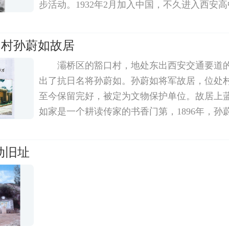
步活动。1932年2月加入中国，不久进入西安
日救亡活动。1933年春，包森再调往新字区白
展党组织，重建区委。同年秋，中共陕西省委
口村孙蔚如故居
灞桥区的豁口村，地处东出西安交通要道
出了抗日名将孙蔚如。孙蔚如将军故居，位处
至今保留完好，被定为文物保护单位。故居上
如家是一个耕读传家的书香门第，1896年，孙
村的故居。童年时，我的祖母常携带我到孙蔚
如的母亲，是我祖母的姑姑，我叫老太。
动旧址