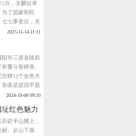
年2月，关麟征率
。为了国家和民
。七七事变后，关
庄战役中采用夜战
2025-11-14 11:11
5年8月1
咸阳市三原县陵前
，下有覆斗形碑座。
念碑12个金色大
，东面是赵伯平题
如下：渭北革命根
2024-10-08 09:10
据地。
旧址红色魅力
花石砭半山腰上，
美丽。从山下观