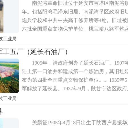
南泥湾革命旧址位于延安市宝塔区南泥湾镇，
年。包括阳湾毛泽东旧居、南泥湾垦区政府旧
炮兵学校和中共中央高干修养所等4处。旧址被
六批全国重点文物保护单位。桃宝峪八路军炮
窑40余孔，平均石窑面阔3米，进深7米，占地面积
技工业局
米。中央高干修养所砖木结构，二层不规则，红
军工五厂（延长石油厂）
1905年，清政府创办了延长石油厂。190
陆上第一口油井和建成第一个炼油房，其旧址
布为第四批全国重点文物保护单位。。1935年5
军解放了延长县。1937年9月，陕甘宁边区政
厂改称陕甘宁边区石油厂。1938年3月，军工
技工业局
延长石油厂。1939年4月，延长石油厂更名为
碑
关麟征1905年4月18日出生于陕西户县振