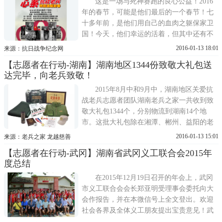
这是一场与死神赛跑的良心公益！2016
年的春节，可能是他们最后的一个春节！七
十多年前，是他们用自己的血肉之躯保家卫
国！今天，他们幸运的活着，但其中还有不
少人，遗憾地在被遗忘的角落里无助地挣
2016-01-13 18:01
来源：抗日战争纪念网
扎！
【志愿者在行动-湖南】湖南地区1344份致敬大礼包送
达完毕，向老兵致敬！
2015年8月中和9月中，湖南地区关爱抗
战老兵志愿者团队湖南老兵之家一共收到致
敬大礼包1344个，分别物流到湖南14个地
市。这批大礼包除在湘潭、郴州、益阳的老
兵聚会中现场送达部分，余下的陆续由志愿
2016-01-13 15:01
来源：老兵之家 龙越慈善
【志愿者在行动-武冈】湖南省武冈义工联合会2015年
度总结
在2015年12月19日召开的年会上，武冈
市义工联合会会长郑亚明受理事会委托向大
会作报告，并在本微信号上全文登出。欢迎
社会各界及全体义工朋友提出宝贵意见！武
冈市义工联合会是挂靠团市委，在市文明办