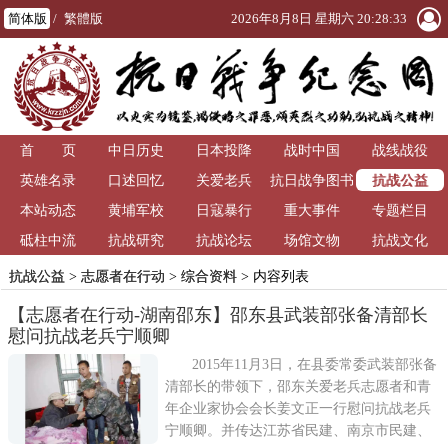
简体版
/
繁體版
2026年8月8日 星期六 20:28:33
首 页
中日历史
日本投降
战时中国
战线战役
抗战公益
英雄名录
口述回忆
关爱老兵
抗日战争图书
本站动态
黄埔军校
日寇暴行
重大事件
馆
专题栏目
砥柱中流
抗战研究
抗战论坛
场馆文物
抗战文化
抗战公益
>
志愿者在行动
>
综合资料
> 内容列表
【志愿者在行动-湖南邵东】邵东县武装部张备清部长
慰问抗战老兵宁顺卿
2015年11月3日，在县委常委武装部张备
清部长的带领下，邵东关爱老兵志愿者和青
年企业家协会会长姜文正一行慰问抗战老兵
宁顺卿。并传达江苏省民建、南京市民建、