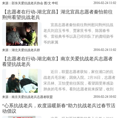
南京民间抗日战争博物馆、爱德基金会联合
2016-02-24 11:02
来源：邵东关爱抗战老兵协会 图/文 申旺
淘宝网
【志愿者在行动-湖北宜昌】湖北宜昌志愿者秦怡前往
荆州看望抗战老兵
宜昌志愿者秦怡前往荆州慰问荆州抗战
老兵刘启玉爷爷、贾家艮爷爷、陈国春爷
爷、雷祖典爷爷以及已经归队了的龚绍勋爷
爷的家属
2016-02-24 11:02
来源：湖北关爱抗战老兵群
【志愿者在行动-湖北南京】南京关爱抗战老兵志愿者
看望抗战老兵
近日，联盟志愿者获知，家住浦口的抗
战老兵毛宗彬，因病入院。2月16日，志愿者
宋吕林、王怡雯前往医院，看望因受寒感染
肺炎的毛爷爷。看到志愿者前来探望，收到
慰问金的老人非常高兴。老兵毛宗彬现年97
2016-02-24 10:02
来源：南京关爱抗战老兵志愿者联盟
岁
“心系抗战老兵，欢度温暖新春”助力抗战老兵过春节活
动倡议