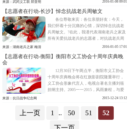
2016-01-08 09:01
来源：武冈义工联 郑亚明
指导
【志愿者在行动-长沙】悼念抗战老兵周敏文
各位尊敬来宾：各位亲朋好友：今天，
我们怀着十分沉痛的心情，深切悼念抗战老
兵周敏文。?在此，我谨代表湖南老兵之家及
所有关爱抗战老兵的志愿者，对抗战老兵周
敏文的辞逝表示沉痛的哀悼，并向周老的
2016-01-05 17:01
来源：湖南老兵之家 梅清
【志愿者在行动-衡阳】衡阳市义工协会十周年庆典晚
会
12月30日下午两点半，衡阳市义工协会
十周年庆典晚会将在红旗影剧院隆重举行，
义工协会形象代言人，电视台著名主播刘筱
担纲主持。2005一一2015，风雨兼程，与爱
同行，十年的磨砺，十年的坚持，匡扶正
2015-12-24 13:12
来源：抗日战争纪念网
义，唤醒
上一页
1
..
50
51
52
下一页