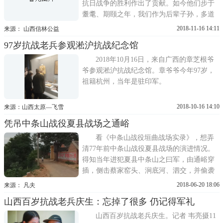
抗日战争的胜利作出了贡献。如今他们步于
耋耄、期颐之年，我们作为后辈子孙，多道
一声问候、多一份陪伴对他们来说就是最好
2018-11-16 14:11
来源： 山西信林公益
的关爱。2018年10月-11月，山西省信林公益
97岁抗战老兵参观淞沪抗战纪念馆
基金会组织志愿者为抗战老兵杨俊明、甘玉
枝夫妇，郭文斌、吴安伍、徐希民、吴安伍
2018年10月16日，来自广西的章芝根爷
及于兴正送去了生日的
爷参观淞沪抗战纪念馆。章爷爷今年97岁，
祖籍杭州，当年是驻印军。
2018-10-16 14:10
来源：山西太原—飞雪
凭吊中条山战役夏县战场之通峪
看《中条山战役垣曲战场实录》，想弄
清77年前中条山战役夏县战场的演进情况。
得知当年进犯夏县中条山之曰军，由通峪穿
插，侧击蔡家窑头、涧底河、泗交，并偷袭
下唐回三军军部、马家匣弹药库和马村集团
2018-06-20 18:06
来源： 凡夫
军总部，频频得手。而在地图上，却找不到
山西百岁抗战老兵庆生：忘掉了很多 仍记得军礼
通峪的位置，也不知道通峪在哪里。2018年6
月18日，承蒙在那里扶贫驻村朋友的帮助，
山西百岁抗战老兵庆生。记者 韦亮摄11