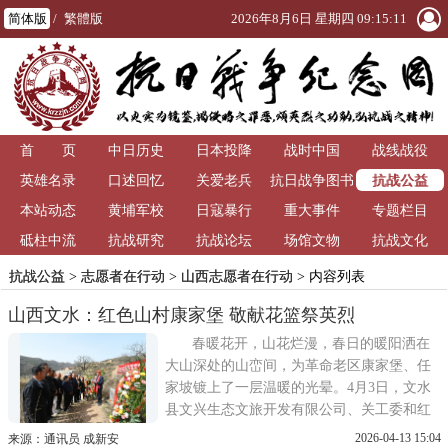
简体版
/
繁體版
2026年8月6日 星期四 09:15:11
首 页
中日历史
日本投降
战时中国
战线战役
抗战公益
英雄名录
口述回忆
关爱老兵
抗日战争图书
本站动态
黄埔军校
日寇暴行
重大事件
馆
专题栏目
砥柱中流
抗战研究
抗战论坛
场馆文物
抗战文化
抗战公益
>
志愿者在行动
>
山西志愿者在行动
> 内容列表
山西文水：红色山村康家堡 敬献花篮祭英烈
春暖花开，山花烂漫，春日的暖阳洒在
大山深处的山峦间，为革命老区康家堡、任
家坡镀上了一层温暖的光晕。4月3日，文水
县文兴生态文旅开发有限公司、关工委和红
色文化传承志愿者协会成员和志愿者走进革
2026-04-13 15:04
来源：通讯员 成新安