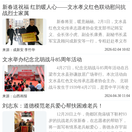
命老区红色山村康家堡、任家坡，开展清明
新春送祝福 红韵暖人心——文水孝义红色联动慰问抗
祭英烈扫墓活动，瞻仰长眠于康家堡的32位
战烈士家属
抗日战争烈士，向烈士敬献花篮，以最诚挚
的敬意，缅怀英雄功绩，告慰
新春将至，暖意融融。2月1日，文水县
红色文化传承志愿者协会党支部书记韩宝
义、会长张小虎、副会长康勇、副秘书长孟
军宝及顾问成新安等一行，专程赶赴孝义市
城南柱濮新区慰问抗战烈士武有为93岁的儿
2026-02-04 10:02
来源：成新安 李竹华
子武兆艮，送上新春慰问品、敬赠《抗战革
文水举办纪念北胡战斗85周年活动
命烈士》牌匾，致以最诚挚的新春祝福。省
三晋文化研究会中国人民志愿军烈士寻亲山
4月27日，纪念北胡战斗85周年活动在吕
西专委会主任武大疆、特聘顾问
梁市文水县孙谦故居广场举行。本次活动由
文水县红色文化传承志愿者协会主办。 北胡
战斗发生于1939年4月27日，是晋中平川有史
以来少有的一次大会战，在数倍日军围剿我
2024-04-30 11:04
来源：山西画报
军的战斗中，我军坚守阵地，利用地理优
刘志东：道德模范老兵爱心帮扶困难老兵！
势，歼敌近2000人，我军伤亡680余人，成功
突围，是一次胜利的战斗。战斗以北胡家堡
12月20日上午，尧都区尧庙镇下靳村93
为中心，北至清源县闫村
岁的抗战老兵张新春，在志愿者的帮助下，
将一面写有情系老兵献爱心，善德永存宇宙