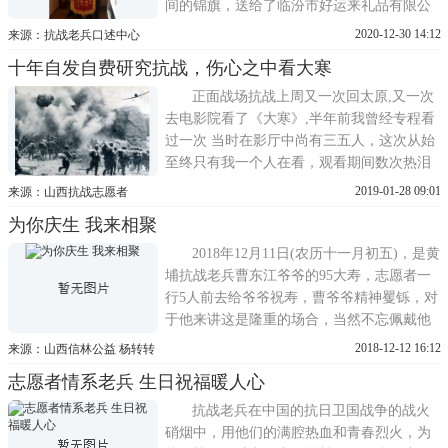
间的锦旗，送给了临汾市好运来礼品有限公
司支部书记、退役老兵刘志东，感谢他对自
2020-12-30 14:12
来源：抗战老兵口述中心
己的爱心帮扶。原来， 张新春老人是一名老
十年自发自费研究抗战，伤心之中看大寒
战士，曾参加过抗日战争和解放战争，荣获
二等英雄奖章、解放西北纪念章、华北解放
正面战场抗战上周又一次回太原,又一次
纪念章及纪念抗日战争
去电影院看了《大寒》,半年前我曾经专程看
过一次 当时在影厅中尚有三五人，这次从始
至终只有我一个人在看，观看期间数次热泪
盈眶，最后泣不成声。今年是我个人研究抗
2019-01-28 09:01
来源：山西抗战志愿者
战历史的第十一个年头了，期间的辛酸不提
为你庆生 我来相聚
也罢，最严重也是最伤心的是我被别人说成
傻子，为那些抗联牺牲烈士的死人还原照
2018年12月11日(农历十一月初五)，是黄
片，我有神经病，
埔抗战老兵曹东江爷爷的95大寿，志愿者一
行5人前去给爷爷祝寿，曹爷爷精神矍铄，对
于他来讲这是隆重的场合，当然不忘佩戴他
的抗战纪念章，这不仅仅代表荣誉，更是用
2018-12-12 16:12
来源：山西信林公益 杨转转
生命换来的尊严。这次生日对于曹爷爷来讲
志愿者情系老兵 生日祝福暖人心
应该终身难忘，因为寿宴上来了一位老哥给
他祝寿，他就是97岁的山西抗战老兵杨兴礼
抗战老兵在中国的抗日卫国战争的战火
爷爷，杨爷爷的老伴
硝烟中，用他们的满腔热血和青春烈火，为