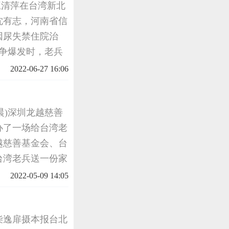
者王清萍在台湾新北
沈有志，河南省信
前因尿失禁住院治
战争爆发时，老兵
军的侵略，不畏生
2022-06-27 16:06
向北，走
程晨)深圳龙越慈善
办了一场给台湾老
越慈善基金会、台
台湾老兵送一份家
在众多大陆籍老兵
2022-05-09 14:05
柴逸扉摄本报台北