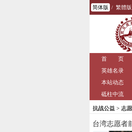
简体版
/
繁體版
首 页
英雄名录
本站动态
砥柱中流
抗战公益
>
志
台湾志愿者