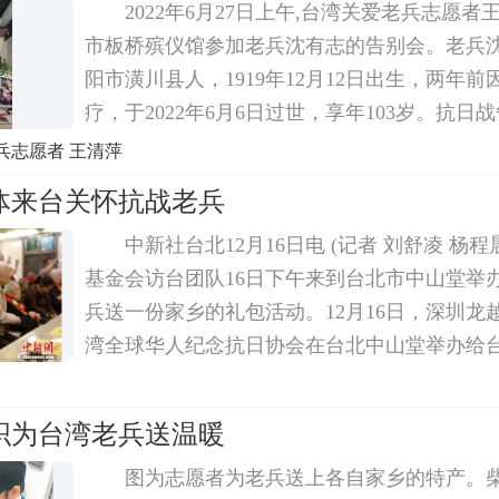
2022年6月27日上午,台湾关爱老兵志愿
市板桥殡仪馆参加老兵沈有志的告别会。老兵
阳市潢川县人，1919年12月12日出生，两年
疗，于2022年6月6日过世，享年103岁。抗日
沈有志加入国民革命军，曾从正面战场抵抗日
兵志愿者 王清萍
死、同仇敌忾、浴血奋斗、身经百战，从洛阳
体来台关怀抗战老兵
中新社台北12月16日电 (记者 刘舒凌 杨
基金会访台团队16日下午来到台北市中山堂举
兵送一份家乡的礼包活动。12月16日，深圳龙
湾全球华人纪念抗日协会在台北中山堂举办给
乡的礼包活动。 杨程晨 摄1987年，台湾当局
发出我要回家呐喊的压力下，开放大陆探
织为台湾老兵送温暖
图为志愿者为老兵送上各自家乡的特产。