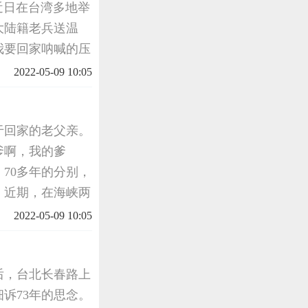
会近日在台湾多地举
大陆籍老兵送温
我要回家呐喊的压
基金会专程来台关
2022-05-09 10:05
风味礼
于回家的老父亲。
)爹啊，我的爹
70多年的分别，
。近期，在海峡两
老兵王世训的骨灰
2022-05-09 10:05
后，台北长春路上
诉73年的思念。