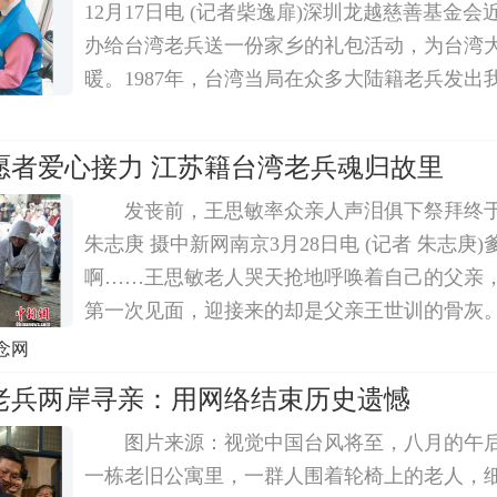
12月17日电 (记者柴逸扉)深圳龙越慈善基金
办给台湾老兵送一份家乡的礼包活动，为台湾
暖。1987年，台湾当局在众多大陆籍老兵发出
力下，开放大陆探亲。30年后，深圳龙越慈善
怀曾参与抗战的老兵们，致赠他们各自家乡的
愿者爱心接力 江苏籍台湾老兵魂归故里
发丧前，王思敏率众亲人声泪俱下祭拜终
朱志庚 摄中新网南京3月28日电 (记者 朱志庚
啊……王思敏老人哭天抢地呼唤着自己的父亲，
第一次见面，迎接来的却是父亲王世训的骨灰
岸众多公益志愿者的帮助下，备受关注的台湾
念网
终于回到其老家江苏丰县落叶归根。3月27日
老兵两岸寻亲：用网络结束历史遗憾
图片来源：视觉中国台风将至，八月的午
一栋老旧公寓里，一群人围着轮椅上的老人，细